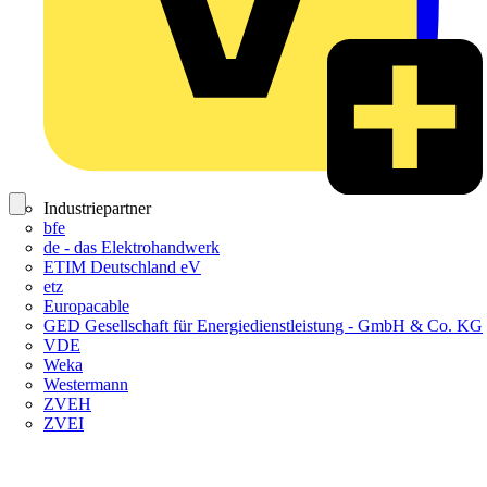
Industriepartner
bfe
de - das Elektrohandwerk
ETIM Deutschland eV
etz
Europacable
GED Gesellschaft für Energiedienstleistung - GmbH & Co. KG
VDE
Weka
Westermann
ZVEH
ZVEI