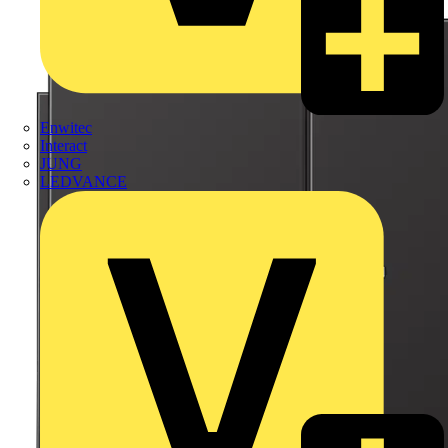
Enwitec
Interact
JUNG
LEDVANCE