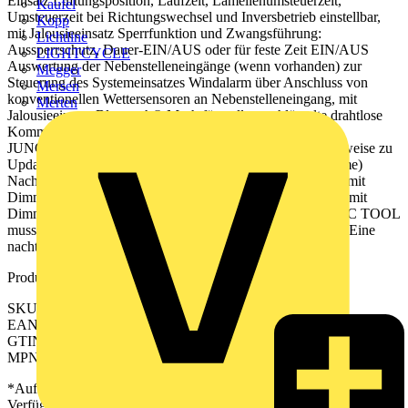
Einsatz Lüftungsposition, Laufzeit, Lamellenumsteuerzeit,
Kaufel
Umsteuerzeit bei Richtungswechsel und Inversbetrieb einstellbar,
Kopp
mit Jalousieeinsatz Sperrfunktion und Zwangsführung:
Lichtline
Aussperrschutz, Dauer-EIN/AUS oder für feste Zeit EIN/AUS
LIGHTCYCLE
Auswertung der Nebenstelleneingänge (wenn vorhanden) zur
Megger
Steuerung des Systemeinsatzes Windalarm über Anschluss von
Mersen
konventionellen Wettersensoren an Nebenstelleneingang, mit
Merten
Jalousieeinsatz Bluetooth® Mesh für voll verschlüsselte drahtlose
Kommunikation und Repeaterfunktion Updatefähig über
JUNG HOME App Zukünftig per Update verfügbar: (Hinweise zu
Updates und Terminen finden sie unter jung.group/junghome)
Nachtlichtfunktion mit Zeitraum für Helligkeitsabsenkung, mit
Dimmeinsatz Hotelfunktion (Orientierungslicht statt AUS), mit
Dimmeinsatz Ein Beschriftungsauftrag aus dem GRAPHIC TOOL
muss zusammen mit der Bestellung erfolgen: jung.group/gt Eine
nachträgliche Beschriftung der Tasten ist nicht möglich.
Produktkennzeichen
SKU: BTAL17102D
EAN: 4011377201002
GTIN: 4011377201002
MPN: BT AL 17102 D
*Auf Anfrage verfügbar - bitte in den Warenkorb legen, um
Verfügbarkeit zu prüfen