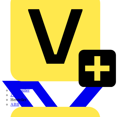
Weidmüller
Zaptec
Hersteller
ABB