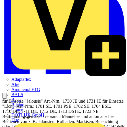
Adaptaflex
Alre
Amphenol FTG
BALS
Bega
für Einsätze "Jalousie" Art.-Nrn.: 1730 JE und 1731 JE für Einsätze
Bticino
"Licht" Art.-Nrn.: 1701 SE, 1701 PSE, 1702 SE, 1704 ESE,
Cimco
1710 DE, 1711 DE, 1712 DE, 1713 DSTE, 1723 NE
DOTLUX GmbH
Bestimmungsgemäßer Gebrauch Manuelles und automatisches
Elso
Bedienen von z. B. Jalousien, Rollladen, Markisen, Beleuchtung
oder Lüftern Drahtlose Verknüpfung mit Geräten des JUNG HOME