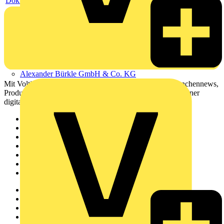
Dokument
Alexander Bürkle GmbH & Co. KG
Mit Voltimum erhalten Elektrofachkräfte Zugang zu Branchennews,
Produktinformationen, Schulungen und Tools – alles auf einer
digitalen Plattform und Community.
Sitemap
Startseite
News
Akademie
Produktsuche
Partner
Voltimum+
Weitere Links
Über uns
Kontakt
Downloadbereich (PDFs)