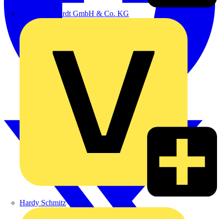
Emil Löffelhardt GmbH & Co. KG
Hardy Schmitz