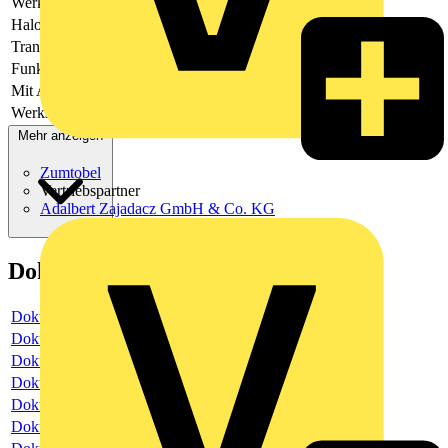
Werkstoff
Metall
Halogenfrei
Ja
Transparent
Nein
Funkgesteuert
Ja
Mit Abdeckung
Ja
Werkstoffgüte
Aluminium
Mehr anzeigen
Zumtobel
Vertriebspartner
Adalbert Zajadacz GmbH & Co. KG
Dokumente
Dokument
Dokument
Dokument
Dokument
Dokument
Dokument