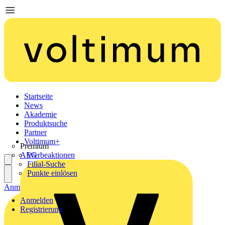
Startseite
News
Akademie
Produktsuche
Partner
Voltimum+
Premium
AEG
Werbeaktionen
Filial-Suche
Punkte einlösen
Anmelden
Registrierung
Anmelden
Registrierung