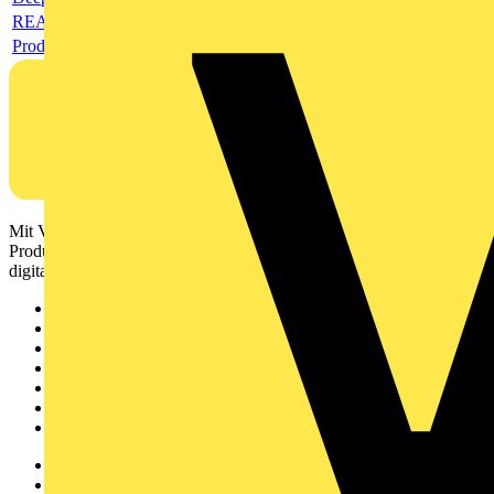
REACH-Deklaration
Produktdatenblatt
Mit Voltimum erhalten Elektrofachkräfte Zugang zu Branchennews,
Produktinformationen, Schulungen und Tools – alles auf einer
digitalen Plattform und Community.
Sitemap
Startseite
News
Akademie
Produktsuche
Partner
Voltimum+
Weitere Links
Über uns