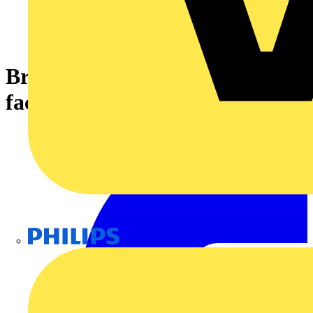
Brücker,2-
fach,isoliert,lichtgrau
Philips