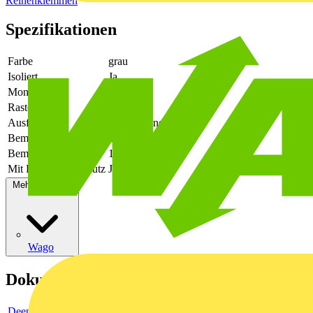
Reihenklemmen
Spezifikationen
Farbe
grau
Isoliert
Ja
Montageart
steckbar
Rastermaß
4.2
Ausführung
Querverbinder
Bemessungsspannung
800
Bemessungsstrom In
18
Mit Berührungsschutz
Ja
Mehr anzeigen
Wago
Dokumente
Deeplink Produktseite