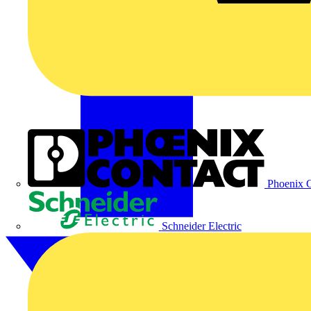
Phoenix C
Schneider Electric