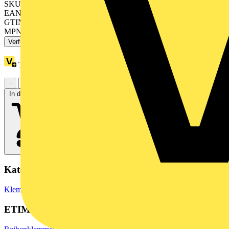
SKU: 2001-402
EAN: 4055143698412
GTIN: 4055143698412
MPN: 2001-402
Verfügbar: 4 Händler
Treuepunkte:
1
−
+
In den Warenkorb
Kategorien
Klemmen, Steckverbinder & Verbindungselemente
Reihenklemmen
ETIM Group