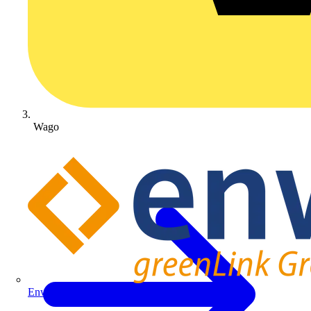
Wago
Enwitec