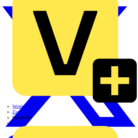
Weidmüller
Zaptec
Hersteller
ABB