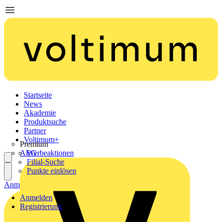
Startseite
News
Akademie
Produktsuche
Partner
Voltimum+
Premium
AEG
Werbeaktionen
Filial-Suche
Punkte einlösen
Anmelden
Registrierung
Anmelden
Registrierung