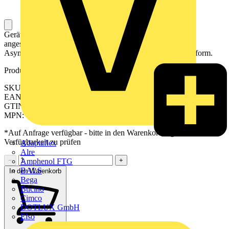
Gerät zum präzisen Messen des Stromverbrauchs einer
angeschlossenen Last durch Echtwerteffektivverfahren.
Asymmetrische Kabeldurchführung und platzsparende Bauform.
Produktkennzeichen
SKU: 2556010000
EAN: 04050118566079
GTIN: 04050118566079
MPN: CMA-CTM-7-64-1A-0.5VA-1
*Auf Anfrage verfügbar - bitte in den Warenkorb legen, um
Verfügbarkeit zu prüfen
Adaptaflex
Alre
−
+
Amphenol FTG
BALS
In den Warenkorb
Bega
Bticino
Cimco
DOTLUX GmbH
Elso