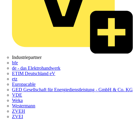
Industriepartner
bfe
de - das Elektrohandwerk
ETIM Deutschland eV
etz
Europacable
GED Gesellschaft für Energiedienstleistung - GmbH & Co. KG
VDE
Weka
Westermann
ZVEH
ZVEI