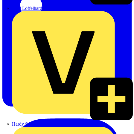
Emil Löffelhardt GmbH & Co. KG
Hardy Schmitz