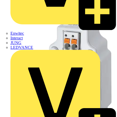
Enwitec
Interact
JUNG
LEDVANCE