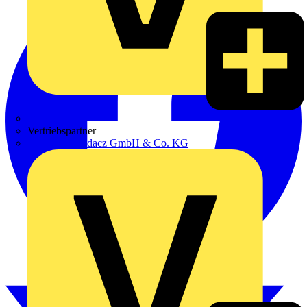
Zumtobel
Vertriebspartner
Adalbert Zajadacz GmbH & Co. KG