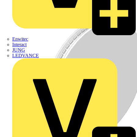
Enwitec
Interact
JUNG
LEDVANCE