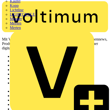
Kaufel
Kopp
Lichtline
LIGHTCYCLE
Megger
Mersen
Merten
Mit Voltimum erhalten Elektrofachkräfte Zugang zu Branchennews,
Produktinformationen, Schulungen und Tools – alles auf einer
digitalen Plattform und Community.
Sitemap
Startseite
News
Akademie
Produktsuche
Partner
Voltimum+
Weitere Links
Über uns
Kontakt
Downloadbereich (PDFs)
Häufig gestellte Fragen