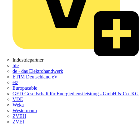
Industriepartner
bfe
de - das Elektrohandwerk
ETIM Deutschland eV
etz
Europacable
GED Gesellschaft für Energiedienstleistung - GmbH & Co. KG
VDE
Weka
Westermann
ZVEH
ZVEI