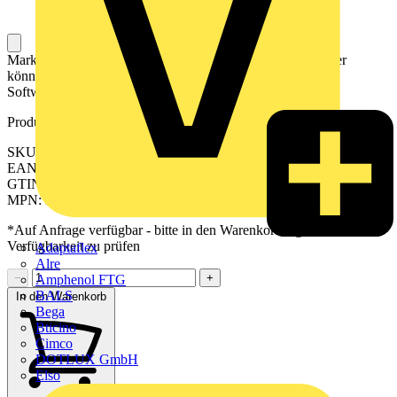
Markierer für die Beschriftung von Klemmen. Die Markierer
können mit einem Drucker oder Plotter und entsprechender
Software beschriftet werden.
Produktkennzeichen
SKU: 2519180000
EAN: 04050118531404
GTIN: 04050118531404
MPN: MF 10/6 MM WS
*Auf Anfrage verfügbar - bitte in den Warenkorb legen, um
Verfügbarkeit zu prüfen
Adaptaflex
Alre
−
+
Amphenol FTG
BALS
In den Warenkorb
Bega
Bticino
Cimco
DOTLUX GmbH
Elso