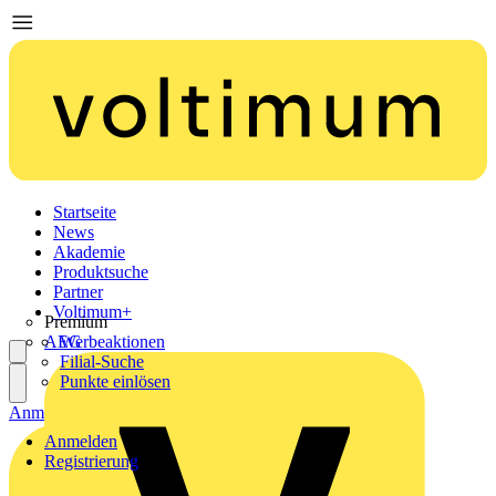
Startseite
News
Akademie
Produktsuche
Partner
Voltimum+
Premium
AEG
Werbeaktionen
Filial-Suche
Punkte einlösen
Anmelden
Registrierung
Anmelden
Registrierung