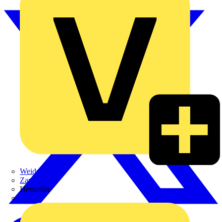
Weidmüller
Zaptec
Hersteller
ABB