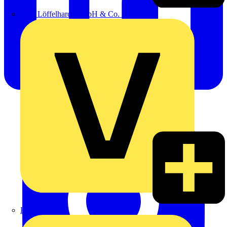
Emil Löffelhardt GmbH & Co. KG
Hardy Schmitz