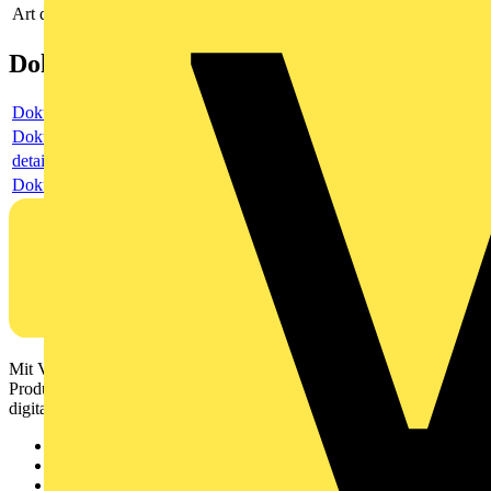
Art des mechanischen Zubehörs
sonstige
Dokumente
Dokument
Dokument
detail
Dokument
Mit Voltimum erhalten Elektrofachkräfte Zugang zu Branchennews,
Produktinformationen, Schulungen und Tools – alles auf einer
digitalen Plattform und Community.
Sitemap
Startseite
News