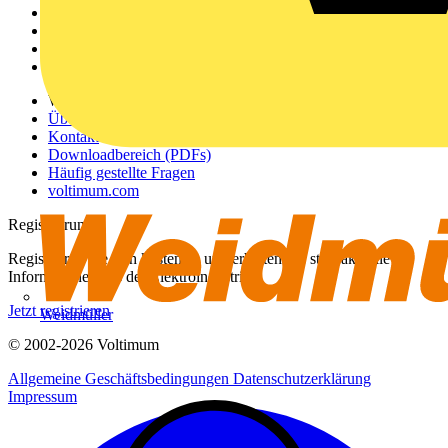
Akademie
Produktsuche
Partner
Voltimum+
Weitere Links
Über uns
Kontakt
Downloadbereich (PDFs)
Häufig gestellte Fragen
voltimum.com
Registrierung
Registrieren Sie sich kostenlos und erhalten Sie stets aktuelle
Informationen aus der Elektroindustrie.
Jetzt registrieren
Weidmüller
© 2002-
2026
Voltimum
Allgemeine Geschäftsbedingungen
Datenschutzerklärung
Impressum