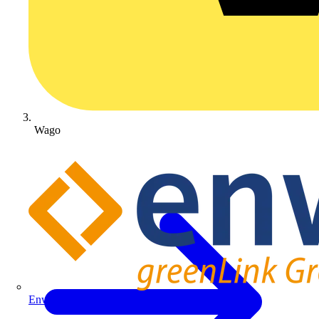
Wago
Enwitec