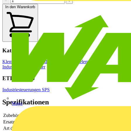
−
+
In den Warenkorb
Kategorien
Klemmen, Steckverbinder & Verbindungselemente
Industriesteckverbinder
ETIM Group
Industriesteuerungen SPS
Spezifikationen
Wago
Zubehör
Ja
Ersatzteil
Nein
Art des elektrischen Zubehörs
Stecker