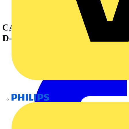
CANopen-Feldbusstecker,mit
D-Sub-Buchse,9-polig,lichtgrau
Philips