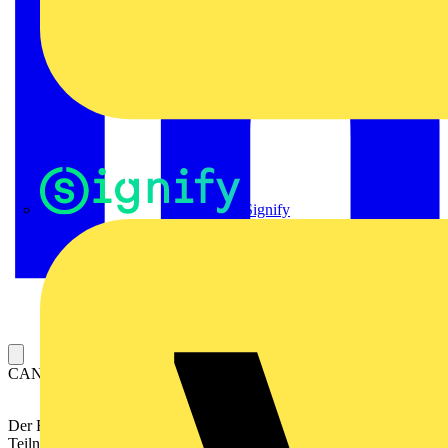
Signify
CANopen-Feldbusstecker; mit D-Sub-Buchse; 9-polig
Der Feldbusstecker dient zum Anschluss eines CANopen‐
Teilnehmers
an die CANopen‐Busleitung.