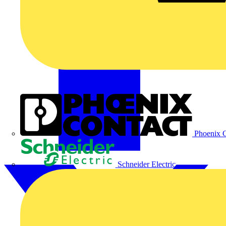
Phoenix C
Schneider Electric