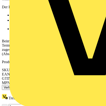
Der Feldbusstecker zeichnet sich durch nachfolgende Punkte aus:
2 horizontale Kabeleinführungen für Ein‐ und Ausgang.
®
Schneller und wartungsfreier CAGE CLAMP
‐Anschluss
mit über
Betätigungsschieber arretierbaren Klemmstellen.
Extern bedienbarer Schalter zum Ab‐ bzw. Zuschalten der
Terminierung.
Beim ersten und letzten Busteilnehmer muss der
Terminierungsschalter auf
“ON“ stehen. (Abschlusswiderstand
zugeschaltet).
Bei nachfolgenden Busteilnehmern auf “OFF“.
(Abschlusswiderstand abgeschaltet).
Produktkennzeichen
SKU: 750-963
EAN: 4045454344405
GTIN: 4045454344405
MPN: 750-963
Verfügbar: 2 Händler
Treuepunkte:
27