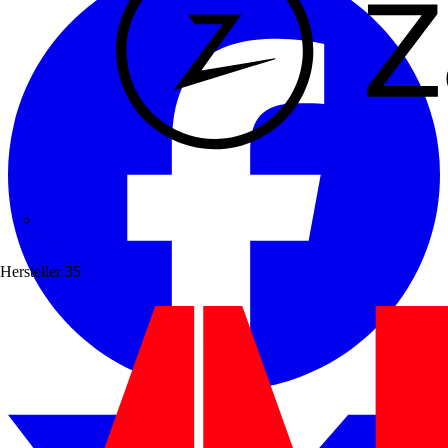
Zaptec
Hersteller
35