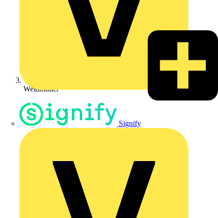
Weidmüller
Signify