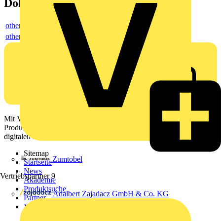
Dokumente
others
others
Mit Voltimum erhalten Elektrofachkräfte Zugang zu Branchennews,
Produktinformationen, Schulungen und Tools – alles auf einer
digitalen Plattform und Community.
Sitemap
Zumtobel
Startseite
News
Vertriebspartner
9
Akademie
Produktsuche
Adalbert Zajadacz GmbH & Co. KG
Partner
Voltimum+