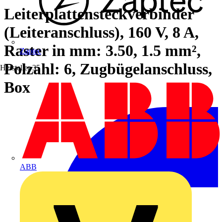
Leiterplattensteckverbinder
(Leiteranschluss), 160 V, 8 A,
Raster in mm: 3.50, 1.5 mm²,
Zaptec
Polzahl: 6, Zugbügelanschluss,
Hersteller
35
Box
ABB