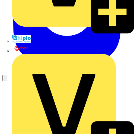
Hillmann & Ploog GmbH & Co. KG
Oskar Böttcher GmbH & Co. KG