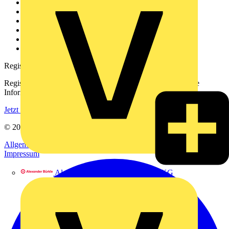
Weitere Links
Über uns
Kontakt
Downloadbereich (PDFs)
Häufig gestellte Fragen
voltimum.com
Registrierung
Registrieren Sie sich kostenlos und erhalten Sie stets aktuelle
Informationen aus der Elektroindustrie.
Jetzt registrieren
© 2002-
2026
Voltimum
Allgemeine Geschäftsbedingungen
Datenschutzerklärung
Impressum
Alexander Bürkle GmbH & Co. KG