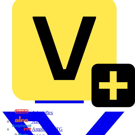
Adaptaflex
Alre
Amphenol FTG