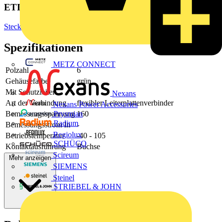
ETIM Group
Steckverbinder
Spezifikationen
METZ CONNECT
Polzahl
6
Gehäusefarbe
grün
Mit Schutzleiter
-
Nexans
Art der Verbindung
flexibler Leiterplattenverbinder
Nexans Power Accessories
Bemessungsspannung
160
Prysmian
Radium
Bemessungsstrom In
-
Regiolux
Betriebstemperatur
-40 - 105
SCHÜCO
Kontaktausführung
Buchse
Scireum
Mehr anzeigen
SIEMENS
Steinel
STRIEBEL & JOHN