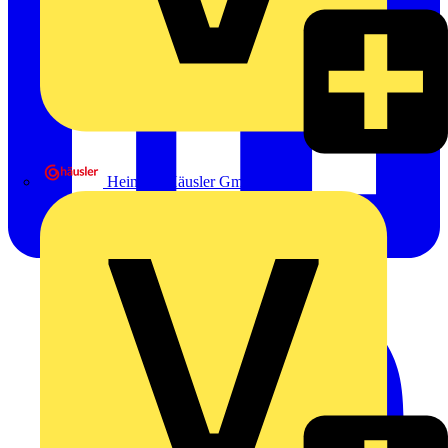
Heinrich Häusler GmbH