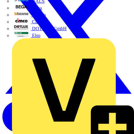
BALS
Bega
Bticino
Cimco
DOTLUX GmbH
Elso