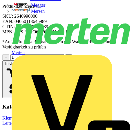
Megger
Produktkennzeichen
Mersen
SKU: 2640990000
EAN: 04050118645989
GTIN: 04050118645989
MPN: CPS 3.50/06/270F SN GN BX
*Auf Anfrage verfügbar - bitte in den Warenkorb legen, um
Verfügbarkeit zu prüfen
Merten
−
+
In den Warenkorb
Kategorien
Klemmen, Steckverbinder & Verbindungselemente
Leiterplattensteckverbinder