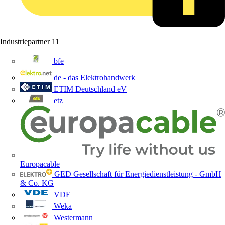
Industriepartner
11
bfe
de - das Elektrohandwerk
ETIM Deutschland eV
etz
Europacable
GED Gesellschaft für Energiedienstleistung - GmbH
& Co. KG
VDE
Weka
Westermann