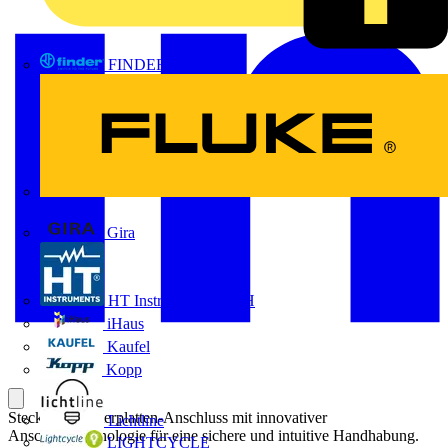
FINDER
FLUKE
Gira
HT Instruments GmbH
iHaus
Kaufel
Kopp
Steckbarer Leiterplatten-Anschluss mit innovativer
Lichtline
Anschlusstechnologie für eine sichere und intuitive Handhabung.
LIGHTCYCLE