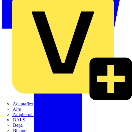
Adaptaflex
Alre
Amphenol FTG
BALS
Bega
Bticino