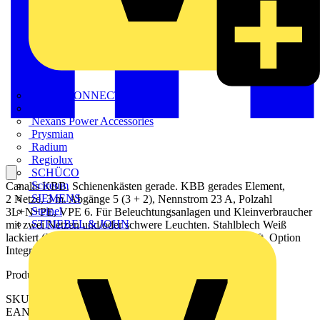
METZ CONNECT
Nexans
Nexans Power Accessories
Prysmian
Radium
Regiolux
SCHÜCO
Scireum
Canalis KBB. Schienenkästen gerade. KBB gerades Element,
SIEMENS
2 Netze, 3 m. Abgänge 5 (3 + 2), Nennstrom 23 A, Polzahl
Steinel
3L+N+PE, VPE 6. Für Beleuchtungsanlagen und Kleinverbraucher
STRIEBEL & JOHN
mit zwei Netzen und/oder schwere Leuchten. Stahlblech Weiß
lackiert (RAL9003). Schutzart IP 55 und sprinklergeprüft. Option
Integrierte Steuerleitung - DALI-fähig.
Produktkennzeichen
SKU: KBB25ED44305W
EAN: 3606480000928