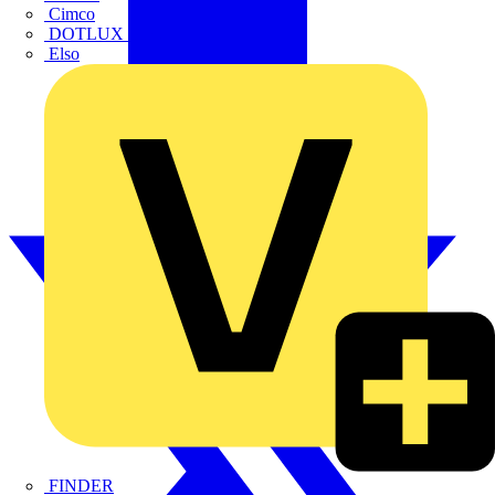
Cimco
DOTLUX GmbH
Elso
FINDER