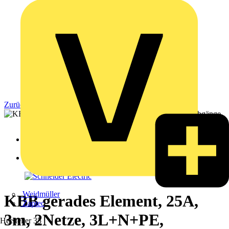
Zurück zu Produkte
Weidmüller
KBB gerades Element, 25A,
Zaptec
3m, 2Netze, 3L+N+PE,
Hersteller
35