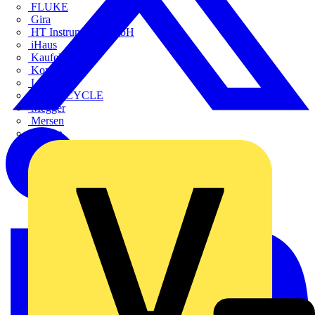
FLUKE
Gira
HT Instruments GmbH
iHaus
Kaufel
Kopp
Lichtline
LIGHTCYCLE
Megger
Mersen
Merten