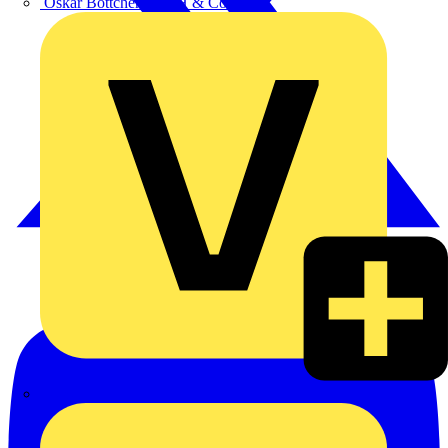
Oskar Böttcher GmbH & Co. KG
Rexel