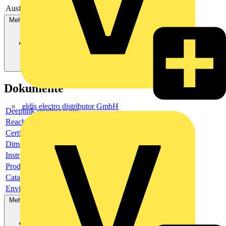
Ausführung
Doppel
Mehr anzeigen
Dokumente
eldis electro distributor GmbH
Deeplink product page
Reach Declaration URL
Certificate
Dimensioned drawing
Instruction sheet
Product data sheet
Catalogue
Environmental compliance declaration
Mehr anzeigen