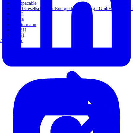
Europacable
GED Gesellschaft für Energiedienstleistung - GmbH & Co. KG
VDE
Weka
Westermann
ZVEH
ZVEI
Alle Partner