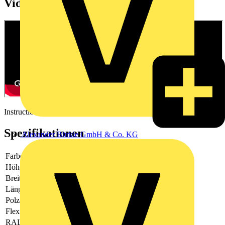
Videos
Instructional video
Spezifikationen
Alexander Bürkle GmbH & Co. KG
Farbe
weiß
Höhe
60
Breite
51
Länge
3000
Polzahl
10
Flexibel
Nein
RAL-Nummer
9003