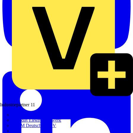
Industriepartner
11
bfe
de - das Elektrohandwerk
ETIM Deutschland eV
etz