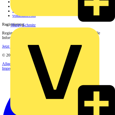
Kontakt
Downloadbereich (PDFs)
Häufig gestellte Fragen
voltimum.com
Registrierung
Hardy Schmitz
Registrieren Sie sich kostenlos und erhalten Sie stets aktuelle
Informationen aus der Elektroindustrie.
Jetzt registrieren
© 2002-
2026
Voltimum
Allgemeine Geschäftsbedingungen
Datenschutzerklärung
Impressum