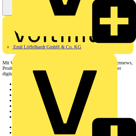
Emil Löffelhardt GmbH & Co. KG
Mit Voltimum erhalten Elektrofachkräfte Zugang zu Branchennews,
Produktinformationen, Schulungen und Tools – alles auf einer
digitalen Plattform und Community.
Sitemap
Startseite
News
Akademie
Produktsuche
Partner
Voltimum+
Weitere Links
Über uns