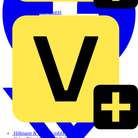
Heinrich Häusler GmbH
Hillmann & Ploog GmbH & Co. KG