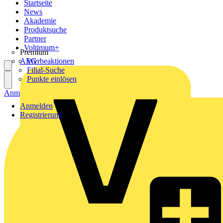
Startseite
News
Akademie
Produktsuche
Partner
Voltimum+
Premium
AEG
Werbeaktionen
Filial-Suche
Punkte einlösen
Anmelden
Registrierung
Anmelden
Registrierung