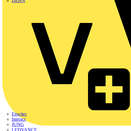
DEHN
Enwitec
Interact
JUNG
LEDVANCE