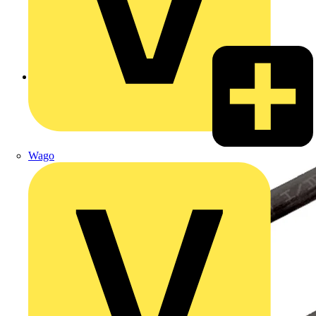
Zurück zu Produkte
Wago