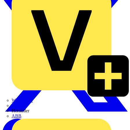
Weidmüller
Zaptec
Hersteller
ABB