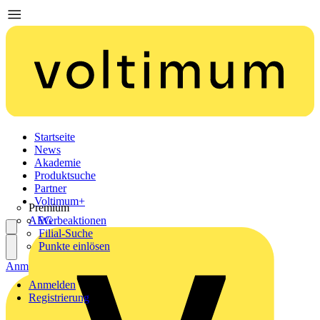
Startseite
News
Akademie
Produktsuche
Partner
Voltimum+
Premium
AEG
Werbeaktionen
Filial-Suche
Punkte einlösen
Anmelden
Registrierung
Anmelden
Registrierung