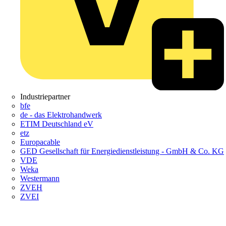
Industriepartner
bfe
de - das Elektrohandwerk
ETIM Deutschland eV
etz
Europacable
GED Gesellschaft für Energiedienstleistung - GmbH & Co. KG
VDE
Weka
Westermann
ZVEH
ZVEI