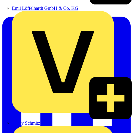
Emil Löffelhardt GmbH & Co. KG
Hardy Schmitz