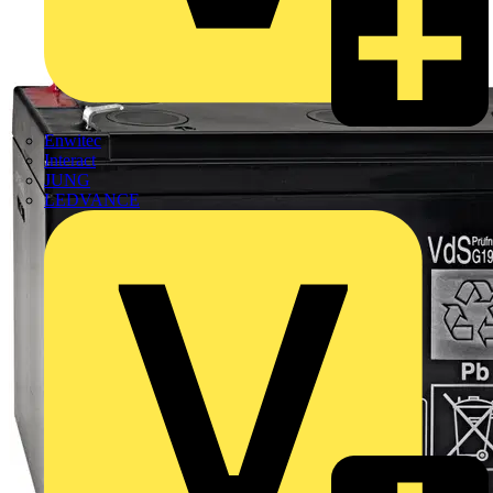
Enwitec
Interact
JUNG
LEDVANCE