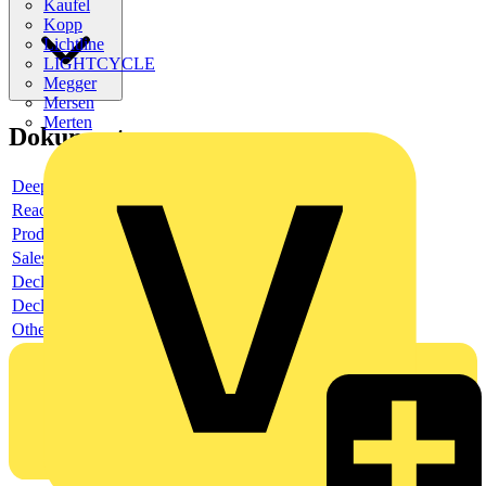
Kaufel
Kopp
Lichtline
LIGHTCYCLE
Megger
Mersen
Merten
Dokumente
Deeplink product page
Reach Declaration URL
Product data sheet
Sales brochure
Declaration RoHS
Declaration EPD
Others