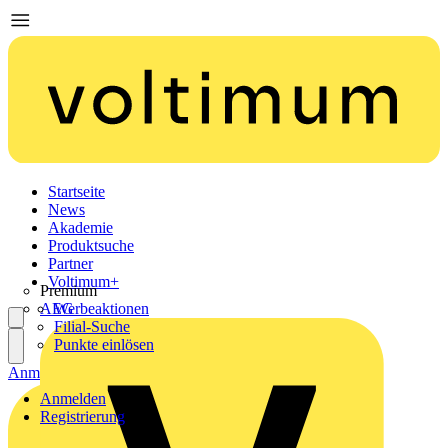
Startseite
News
Akademie
Produktsuche
Partner
Voltimum+
Premium
AEG
Werbeaktionen
Filial-Suche
Punkte einlösen
Anmelden
Registrierung
Anmelden
Registrierung