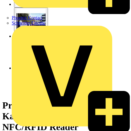
Phoenix Contact
Schneider Electric
Pro AC Wallbox, 22kW, T2
Kabel, MID, 6mA, IP55, IK10,
NFC/RFID Reader