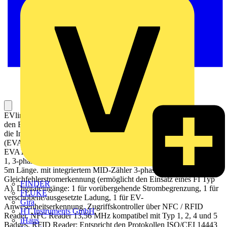
EVlink Pro AC Wallbox mit Typ 2 Ladekabel 5m mit Shuttern. Für
den Einsatz in halböffentlichen Garagen oder auf Parkplätzen, für
die Innen- oder Außeninstallation an der Wand, auf der EVlink Stele
(EVA1PBS1 / EVA1PBS2) oder im Metal Kit (EVA1RWKS1 /
EVA1RFKS1 / EVA1RFKS2). Mode 3 Ladung gemäß IEC 61851-
1, 3-phasig mit maximal 22 kW Ladeleistung, Typ 2 Ladekabel mit
5m Länge. mit integriertem MID-Zähler 3-phasig, 6mA
Gleichfehlerstromerkennung (ermöglicht den Einsatz eines FI Typ
FINDER
A). Digitaleingänge: 1 für vorübergehende Strombegrenzung, 1 für
FLUKE
verschobene/ausgesetzte Ladung, 1 für EV-
Gira
Anwesenheitserkennung. Zugriffskontroller über NFC / RFID
HT Instruments GmbH
Reader. NFC Reader 13,56 MHz kompatibel mit Typ 1, 2, 4 und 5
iHaus
Badges, RFID Reader: Entspricht den Protokollen ISO/CEI 14443