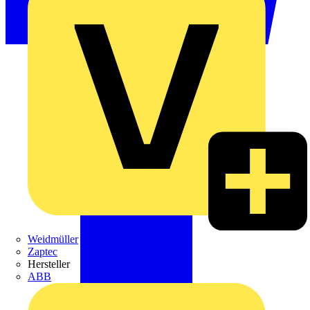
Weidmüller
Zaptec
Hersteller
ABB