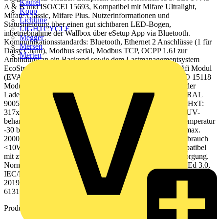
Kaufel
A & B und ISO/CEI 15693, Kompatibel mit Mifare Ultralight,
Kopp
Mifare Classic, Mifare Plus. Nutzerinformationen und
Lichtline
Statusmeldung über einen gut sichtbaren LED-Bogen,
LIGHTCYCLE
inbetriebnahme der Wallbox über eSetup App via Bluetooth.
Megger
Kommunikationsstandards: Bluetooth, Ethernet 2 Anschlüsse (1 für
Mersen
Daisy Chain), Modbus serial, Modbus TCP, OCPP 1.6J zur
Merten
Anbindung an ein Backend sowie dem Lastmanagementsystem
EcoStruxure EV Charging Expert. optionales Zubehör: Wifi Modul
(EVA1MW), Modem Modul (EVA1MS & EVA1MM), ISO 15118
Modul (EVA1M8), steckbar auf den Ladecontroller. Farbe der
Ladestation: Korpus: Dunkelgrau RAL 7016 und Schwarz RAL
9005, Frontabdeckung: Weiß RAL 9003. Abmessungen BxHxT:
317x529x183mm, Gewicht: 10 kg, Material: Polycarbonat UV-
behandelt. Stoßfestigkeit IK10, Schutzgrad IP55, Betriebstemperatur
-30 bis 50°C, Lagertemperatur -40 bis 80°C, Betriebshöhe max.
2000m ohne Derating, rel. Luftfeuchte 5 bis 95%, Eigenverbrauch
<10W. Erdungssystem: TT, TN(S) oder TN(C)(S), IT kompatibel
mit zusätzlichem Trenntransformator in der Spannungsversorgung.
Normen und Standards: CE, E.V. Ready, IEC/EN 61851-1 Ed 3.0,
IEC/EN 62196-1 Ed 2.0, IEC/EN 62196-2 Ed 1.0, EN 61000-6-2:
2019, EN 61000-6-3:2007 + A1:2011, IEC 60884-1 und NF-C
61314.
Produktkennzeichen