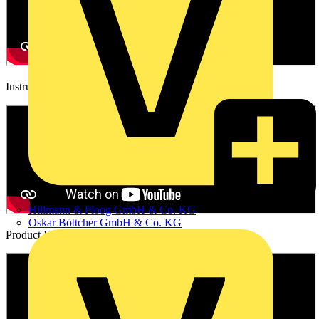
Instructional video
Hillmann & Ploog GmbH & Co. KG
Oskar Böttcher GmbH & Co. KG
Product Video