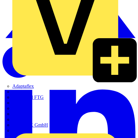
Adaptaflex
Alre
Amphenol FTG
BALS
Bega
Bticino
Cimco
DOTLUX GmbH
Elso