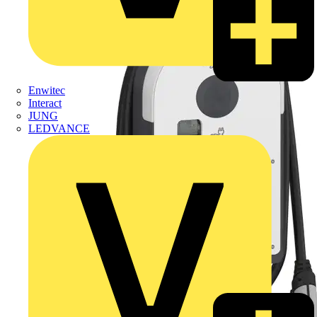
Enwitec
Interact
JUNG
LEDVANCE