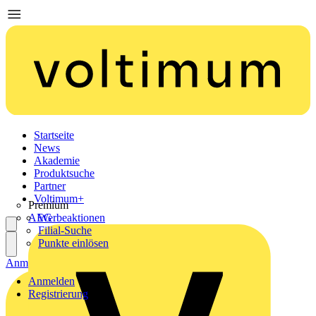
Startseite
News
Akademie
Produktsuche
Partner
Voltimum+
Premium
AEG
Werbeaktionen
Filial-Suche
Punkte einlösen
Anmelden
Registrierung
Anmelden
Registrierung