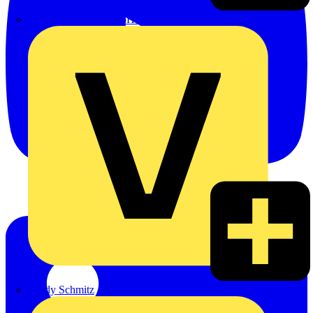
Emil Löffelhardt GmbH & Co. KG
Hardy Schmitz