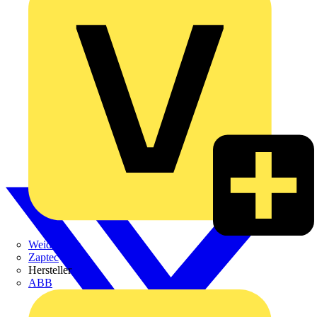
Weidmüller
Zaptec
Hersteller
ABB