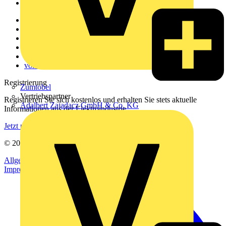
Voltimum+
Weitere Links
Über uns
Kontakt
Downloadbereich (PDFs)
Häufig gestellte Fragen
voltimum.com
Registrierung
Zumtobel
Vertriebspartner
Registrieren Sie sich kostenlos und erhalten Sie stets aktuelle
Adalbert Zajadacz GmbH & Co. KG
Informationen aus der Elektroindustrie.
Jetzt registrieren
© 2002-
2026
Voltimum
Allgemeine Geschäftsbedingungen
Datenschutzerklärung
Impressum