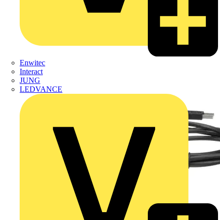
Enwitec
Interact
JUNG
LEDVANCE