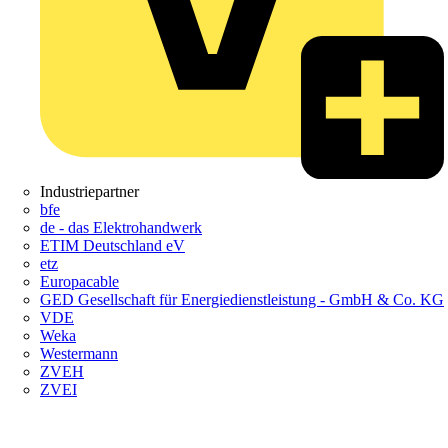
Industriepartner
bfe
de - das Elektrohandwerk
ETIM Deutschland eV
etz
Europacable
GED Gesellschaft für Energiedienstleistung - GmbH & Co. KG
VDE
Weka
Westermann
ZVEH
ZVEI