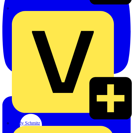
Emil Löffelhardt GmbH & Co. KG
Hardy Schmitz