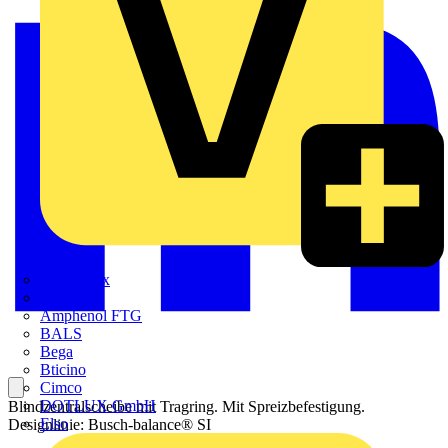
Adaptaflex
Alre
Amphenol FTG
BALS
Bega
Bticino
Cimco
DOTLUX GmbH
Blindzentralscheibe mit Tragring. Mit Spreizbefestigung.
Elso
Designlinie: Busch-balance® SI