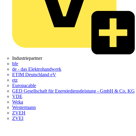
Industriepartner
bfe
de - das Elektrohandwerk
ETIM Deutschland eV
etz
Europacable
GED Gesellschaft für Energiedienstleistung - GmbH & Co. KG
VDE
Weka
Westermann
ZVEH
ZVEI