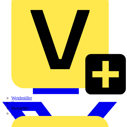
Weidmüller
Zaptec
Hersteller
ABB