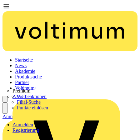
Startseite
News
Akademie
Produktsuche
Partner
Voltimum+
Premium
AEG
Werbeaktionen
Filial-Suche
Punkte einlösen
Anmelden
Registrierung
Anmelden
Registrierung