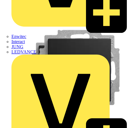
Enwitec
Interact
JUNG
LEDVANCE