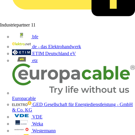
Industriepartner
11
bfe
de - das Elektrohandwerk
ETIM Deutschland eV
etz
Europacable
GED Gesellschaft für Energiedienstleistung - GmbH
& Co. KG
VDE
Weka
Westermann