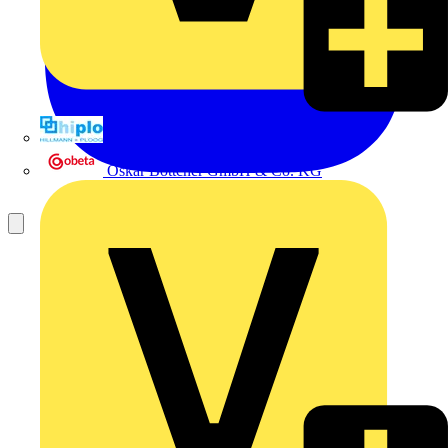
Hillmann & Ploog GmbH & Co. KG
Oskar Böttcher GmbH & Co. KG