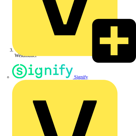
Weidmüller
Signify