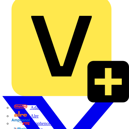
Adaptaflex
Alre
Amphenol FTG