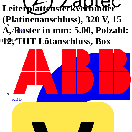
Leiterplattensteckverbinder
(Platinenanschluss), 320 V, 15
A, Raster in mm: 5.00, Polzahl:
Zaptec
12, THT-Lötanschluss, Box
Hersteller
35
ABB