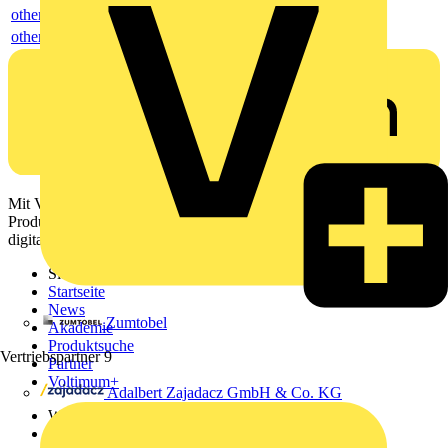
others
others
Mit Voltimum erhalten Elektrofachkräfte Zugang zu Branchennews,
Produktinformationen, Schulungen und Tools – alles auf einer
digitalen Plattform und Community.
Sitemap
Startseite
News
Zumtobel
Akademie
Produktsuche
Vertriebspartner
9
Partner
Voltimum+
Adalbert Zajadacz GmbH & Co. KG
Weitere Links
Über uns