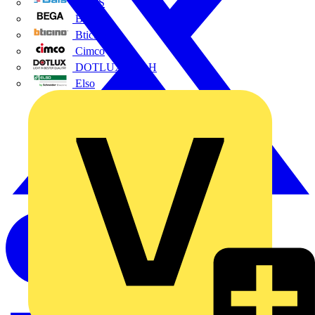
BALS
Bega
Bticino
Cimco
DOTLUX GmbH
Elso