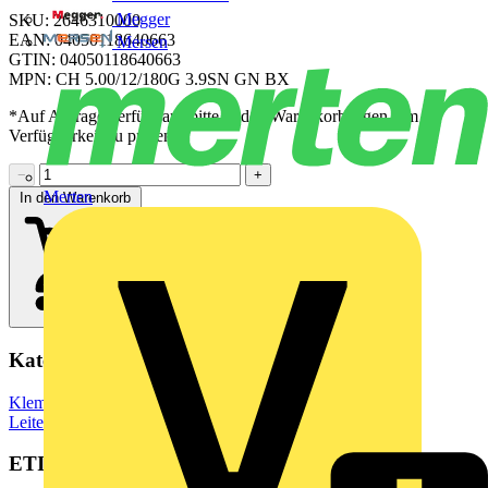
Megger
SKU: 2646310000
EAN: 04050118640663
Mersen
GTIN: 04050118640663
MPN: CH 5.00/12/180G 3.9SN GN BX
*Auf Anfrage verfügbar - bitte in den Warenkorb legen, um
Verfügbarkeit zu prüfen
−
+
Merten
In den Warenkorb
Kategorien
Klemmen, Steckverbinder & Verbindungselemente
Leiterplattensteckverbinder
ETIM Group