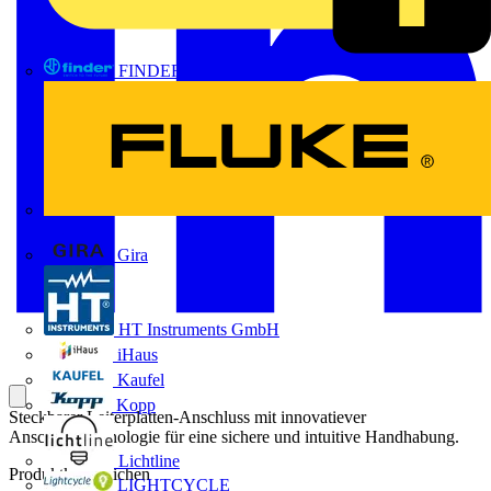
FINDER
FLUKE
Gira
HT Instruments GmbH
iHaus
Kaufel
Kopp
Steckbarer Leiterplatten-Anschluss mit innovatiever
Anschlusstechnologie für eine sichere und intuitive Handhabung.
Lichtline
Produktkennzeichen
LIGHTCYCLE