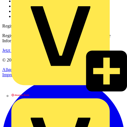
Kontakt
Downloadbereich (PDFs)
Häufig gestellte Fragen
voltimum.com
Registrierung
Registrieren Sie sich kostenlos und erhalten Sie stets aktuelle
Informationen aus der Elektroindustrie.
Jetzt registrieren
© 2002-
2026
Voltimum
Allgemeine Geschäftsbedingungen
Datenschutzerklärung
Impressum
Alexander Bürkle GmbH & Co. KG