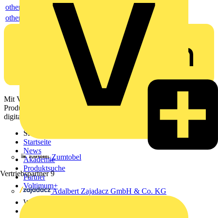
others
others
Mit Voltimum erhalten Elektrofachkräfte Zugang zu Branchennews,
Produktinformationen, Schulungen und Tools – alles auf einer
digitalen Plattform und Community.
Sitemap
Startseite
News
Zumtobel
Akademie
Produktsuche
Vertriebspartner
9
Partner
Voltimum+
Adalbert Zajadacz GmbH & Co. KG
Weitere Links
Über uns