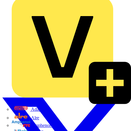
Adaptaflex
Alre
Amphenol FTG