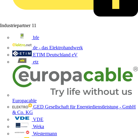
Industriepartner
11
bfe
de - das Elektrohandwerk
ETIM Deutschland eV
etz
Europacable
GED Gesellschaft für Energiedienstleistung - GmbH
& Co. KG
VDE
Weka
Westermann