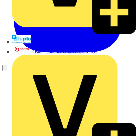
Hillmann & Ploog GmbH & Co. KG
Oskar Böttcher GmbH & Co. KG