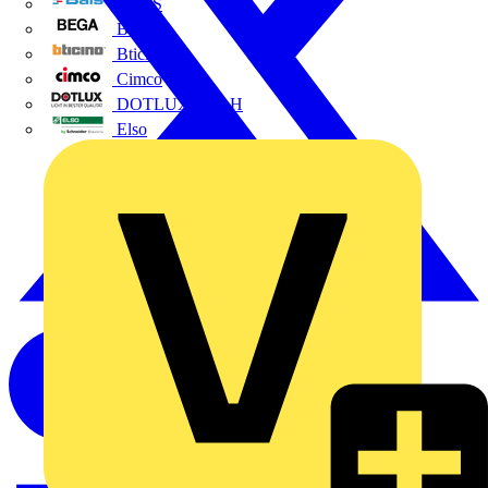
BALS
Bega
Bticino
Cimco
DOTLUX GmbH
Elso