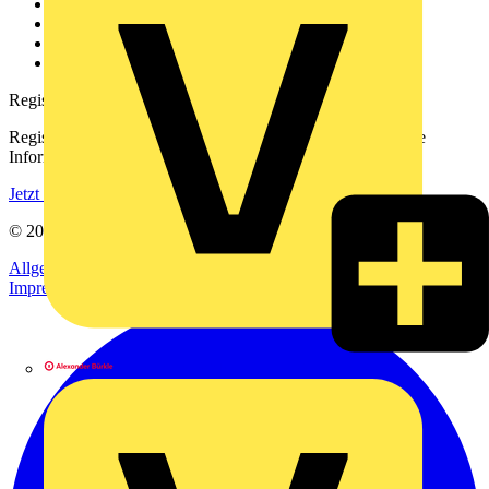
Kontakt
Downloadbereich (PDFs)
Häufig gestellte Fragen
voltimum.com
Registrierung
Registrieren Sie sich kostenlos und erhalten Sie stets aktuelle
Informationen aus der Elektroindustrie.
Jetzt registrieren
© 2002-
2026
Voltimum
Allgemeine Geschäftsbedingungen
Datenschutzerklärung
Impressum
Alexander Bürkle GmbH & Co. KG