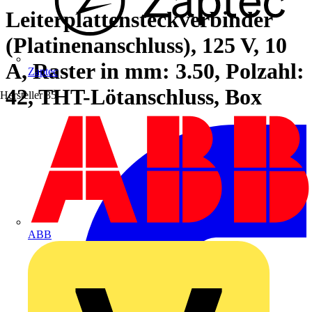
Leiterplattensteckverbinder
(Platinenanschluss), 125 V, 10
A, Raster in mm: 3.50, Polzahl:
Zaptec
42, THT-Lötanschluss, Box
Hersteller
35
ABB