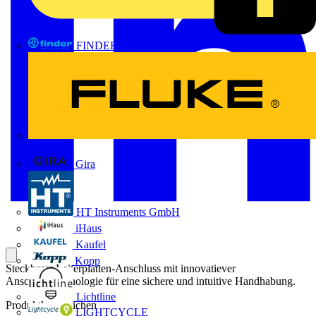
FINDER
FLUKE
Gira
HT Instruments GmbH
iHaus
Kaufel
Kopp
Steckbarer Leiterplatten-Anschluss mit innovatiever
Anschlusstechnologie für eine sichere und intuitive Handhabung.
Lichtline
Produktkennzeichen
LIGHTCYCLE