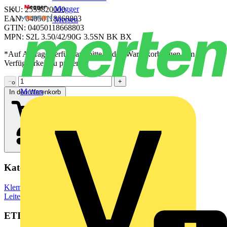
Megger
SKU: 2559820000
EAN: 04050118668803
Mersen
GTIN: 04050118668803
MPN: S2L 3.50/42/90G 3.5SN BK BX
*Auf Anfrage verfügbar - bitte in den Warenkorb legen, um
Verfügbarkeit zu prüfen
−
+
Merten
In den Warenkorb
Kategorien
Klemmen, Steckverbinder & Verbindungselemente
Leiterplattensteckverbinder
ETIM Group