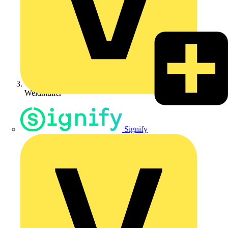
Weidmüller
Signify