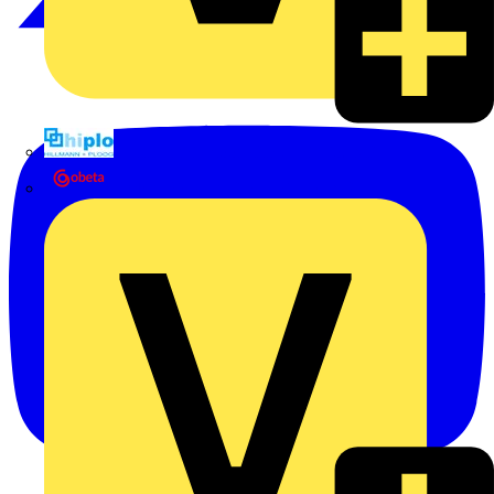
Hillmann & Ploog GmbH & Co. KG
Oskar Böttcher GmbH & Co. KG