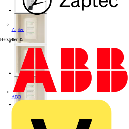
Zaptec
Hersteller
35
ABB