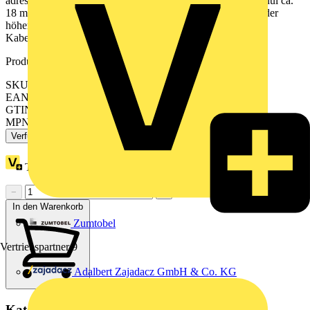
adressierte Telegramme parametrierbar. Gerätebreite - 1 Modul ca.
18 mm. Hinweis - Diese Anwendung erfordert die ETS 5 oder
höher. Inhalt - Mit 2 Busanschlussklemmen und 2
Kabelabdeckungen.
Produktkennzeichen
SKU: MTN6500-0101
EAN: 3606489917876
GTIN: 3606489917876
MPN: MTN6500-0101
Verfügbar: 3 Händler
Treuepunkte:
62
−
+
In den Warenkorb
Zumtobel
Vertriebspartner
9
Adalbert Zajadacz GmbH & Co. KG
Kategorien