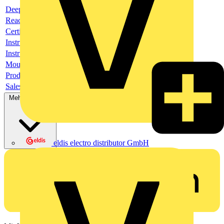
Deeplink product page
Reach Declaration URL
Certificate
Instructions for use
Instructions for use
Mounting Instruction
Product data sheet
Sales brochure
Mehr anzeigen
eldis electro distributor GmbH