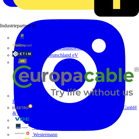
Industriepartner
11
bfe
de - das Elektrohandwerk
ETIM Deutschland eV
etz
Europacable
GED Gesellschaft für Energiedienstleistung - GmbH
& Co. KG
VDE
Weka
Westermann