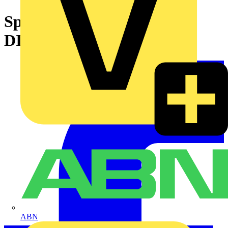
SpaceLogic KNX-Koppler
DIN-Schiene
ABN