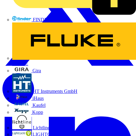
FINDER
FLUKE
Gira
HT Instruments GmbH
iHaus
Kaufel
Kopp
Lichtline
LIGHTCYCLE