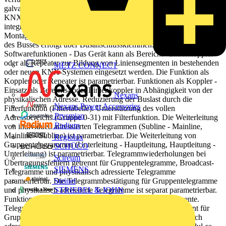
galvanische Trennung zwischen den Linien. Der Koppler unterstützt
KNX Longframes und ist kompatibel mit der ETS 5 Software. Mit 2
integrierten Tastern für Testzwecke und 3 Status-LEDs. Zur
Montage auf Hutschienen TH35 nach EN 60715. Der Anschluss
des Busses erfolgt über Busanschlussklemmen. KNX
Softwarefunktionen - Das Gerät kann als Bereichs-/Linienkoppler
oder als Repeater zur Bildung von Liniensegmenten in bestehenden
METZ CONNECT
oder neuen KNX-Systemen eingesetzt werden. Die Funktion als
Koppler oder Repeater ist parametrierbar. Funktionen als Koppler -
Einsatz als Bereichs- oder Linienkoppler in Abhängigkeit von der
Nexans
physikalischen Adresse. Reduzierung der Buslast durch die
Nexans Power Accessories
Filterfunktion (Filtertabelle). Unterstützung des vollen
Prysmian
Adressbereichs (Gruppe 0-31) mit Filterfunktion. Die Weiterleitung
Radium
von individuell adressierten Telegrammen (Subline - Mainline,
Mainline - Subline) ist parametrierbar. Die Weiterleitung von
Regiolux
Gruppentelegrammen (Unterleitung - Hauptleitung, Hauptleitung -
SCHÜCO
Unterleitung) ist parametrierbar. Telegrammwiederholungen bei
Scireum
Übertragungsfehlern getrennt für Gruppentelegramme, Broadcast-
SIEMENS
Telegramme und physikalisch adressierte Telegramme
parametrierbar. Die Telegrammbestätigung für Gruppentelegramme
Steinel
und physikalisch adressierte Telegramme ist separat parametrierbar.
STRIEBEL & JOHN
Funktion als Repeater - Erweiterung einer Linie in Segmente.
Telegrammwiederholungen bei Übertragungsfehlern getrennt für
Gruppentelegramme, Broadcast-Telegramme und physikalisch