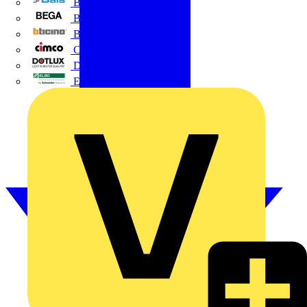
BALS
Bega
Bticino
Cimco
DOTLUX GmbH
Elso