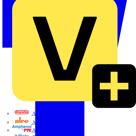
Adaptaflex
Alre
Amphenol FTG