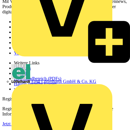
Mit Voltimum erhalten Elektrofachkräfte Zugang zu Branchennews,
Produktinformationen, Schulungen und Tools – alles auf einer
digitalen Plattform und Community.
Sitemap
Startseite
News
Akademie
Produktsuche
Partner
Voltimum+
Weitere Links
Über uns
Kontakt
Downloadbereich (PDFs)
Emil Löffelhardt GmbH & Co. KG
Häufig gestellte Fragen
voltimum.com
Registrierung
Registrieren Sie sich kostenlos und erhalten Sie stets aktuelle
Informationen aus der Elektroindustrie.
Jetzt registrieren