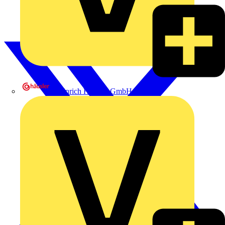
Heinrich Häusler GmbH