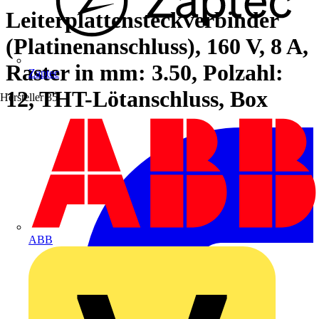
Leiterplattensteckverbinder
(Platinenanschluss), 160 V, 8 A,
Raster in mm: 3.50, Polzahl:
Zaptec
12, THT-Lötanschluss, Box
Hersteller
35
ABB