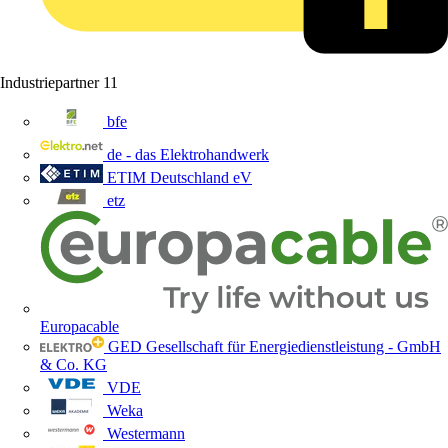
Industriepartner
11
bfe
de - das Elektrohandwerk
ETIM Deutschland eV
etz
Europacable
GED Gesellschaft für Energiedienstleistung - GmbH
& Co. KG
VDE
Weka
Westermann