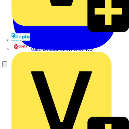
Hillmann & Ploog GmbH & Co. KG
Oskar Böttcher GmbH & Co. KG