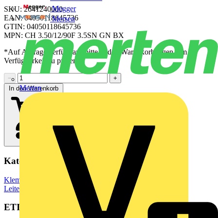
Megger
SKU: 2641240000
EAN: 04050118645736
Mersen
GTIN: 04050118645736
MPN: CH 3.50/12/90F 3.5SN GN BX
*Auf Anfrage verfügbar - bitte in den Warenkorb legen, um
Verfügbarkeit zu prüfen
−
+
Merten
In den Warenkorb
Kategorien
Klemmen, Steckverbinder & Verbindungselemente
Leiterplattensteckverbinder
ETIM Group