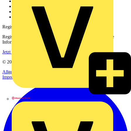
Kontakt
Downloadbereich (PDFs)
Häufig gestellte Fragen
voltimum.com
Registrierung
Registrieren Sie sich kostenlos und erhalten Sie stets aktuelle
Informationen aus der Elektroindustrie.
Jetzt registrieren
© 2002-
2026
Voltimum
Allgemeine Geschäftsbedingungen
Datenschutzerklärung
Impressum
Alexander Bürkle GmbH & Co. KG