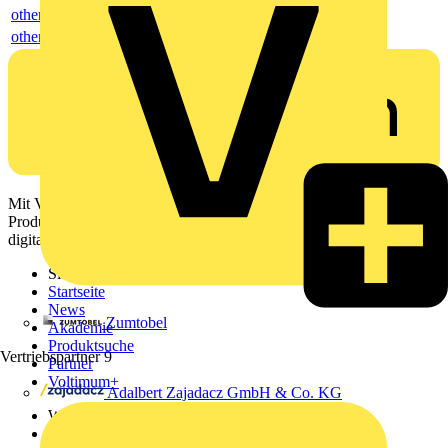
others
others
Mit Voltimum erhalten Elektrofachkräfte Zugang zu Branchennews,
Produktinformationen, Schulungen und Tools – alles auf einer
digitalen Plattform und Community.
Sitemap
Startseite
News
Zumtobel
Akademie
Produktsuche
Vertriebspartner
9
Partner
Voltimum+
Adalbert Zajadacz GmbH & Co. KG
Weitere Links
Über uns