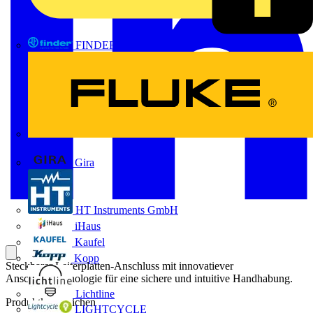
FINDER
FLUKE
Gira
HT Instruments GmbH
iHaus
Kaufel
Kopp
Steckbarer Leiterplatten-Anschluss mit innovatiever
Anschlusstechnologie für eine sichere und intuitive Handhabung.
Lichtline
Produktkennzeichen
LIGHTCYCLE