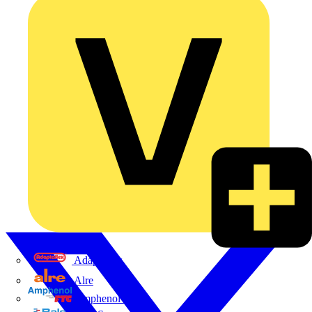
Adaptaflex
Alre
Amphenol FTG