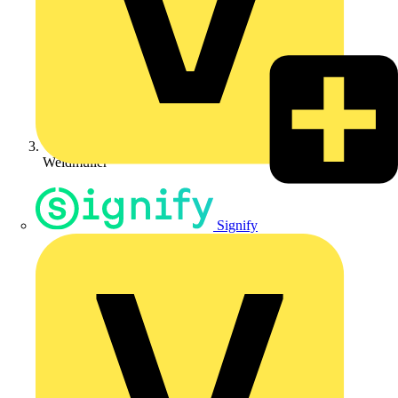
Weidmüller
Signify