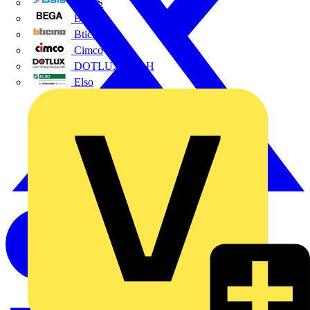
BALS
Bega
Bticino
Cimco
DOTLUX GmbH
Elso