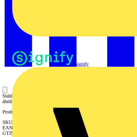
Signify
Stahltragschiene; 35 x 15 mm; 1,5 mm dick; 2 m lang; gelocht;
ähnlich EN 60715; silberfarben
Produktkennzeichen
SKU: 210-197
EAN: 4017332102759
GTIN: 4017332102759