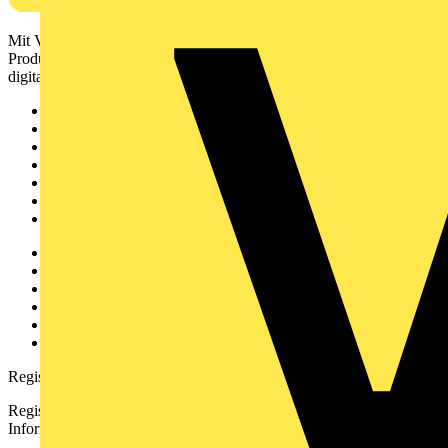
Mit Voltimum erhalten Elektrofachkräfte Zugang zu Branchennews,
Produktinformationen, Schulungen und Tools – alles auf einer
digitalen Plattform und Community.
Sitemap
Startseite
News
Akademie
Produktsuche
Partner
Voltimum+
Weitere Links
Über uns
Kontakt
Downloadbereich (PDFs)
Häufig gestellte Fragen
voltimum.com
Registrierung
Registrieren Sie sich kostenlos und erhalten Sie stets aktuelle
Informationen aus der Elektroindustrie.