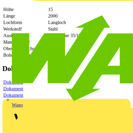
Höhe
15
Länge
2000
Lochform
Langloch
Werkstoff
Stahl
Ausführung
Hutschiene 35/15 mm
Materialstärke
1.5
Oberflächenschutz
-
Bohrlochabstand mittig
36
Dokumente
Dokument
Dokument
Dokument
Wago