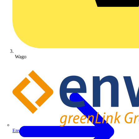
Wago
Enwitec