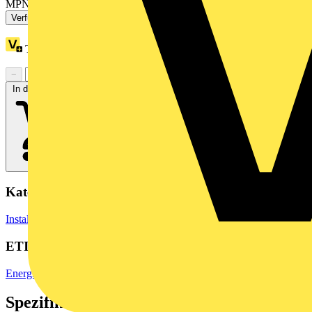
MPN: 210-197
Verfügbar: 3 Händler
Treuepunkte:
22
−
+
In den Warenkorb
Kategorien
Installationsmaterial & Zubehör
Installationszubehör
ETIM Group
Energieverteilsysteme/Schaltanlagen
Spezifikationen