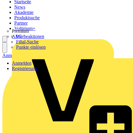
Startseite
News
Akademie
Produktsuche
Partner
Voltimum+
Premium
AEG
Werbeaktionen
Filial-Suche
Punkte einlösen
Anmelden
Registrierung
Anmelden
Registrierung