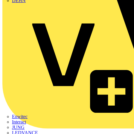
DEHN
Enwitec
Interact
JUNG
LEDVANCE