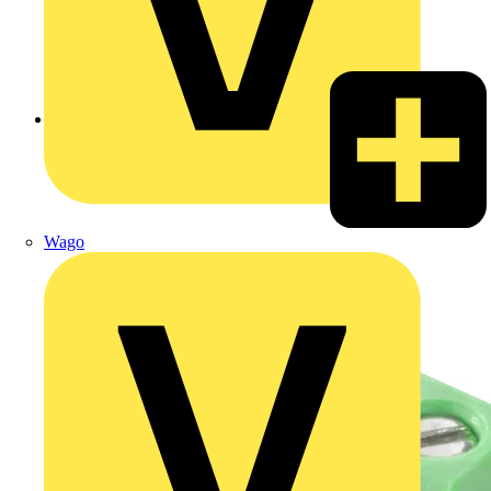
Zurück zu Produkte
Wago