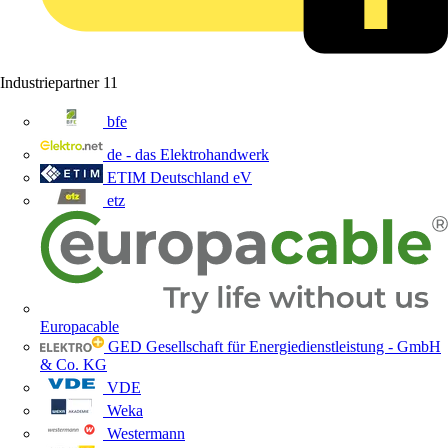
Industriepartner
11
bfe
de - das Elektrohandwerk
ETIM Deutschland eV
etz
Europacable
GED Gesellschaft für Energiedienstleistung - GmbH
& Co. KG
VDE
Weka
Westermann