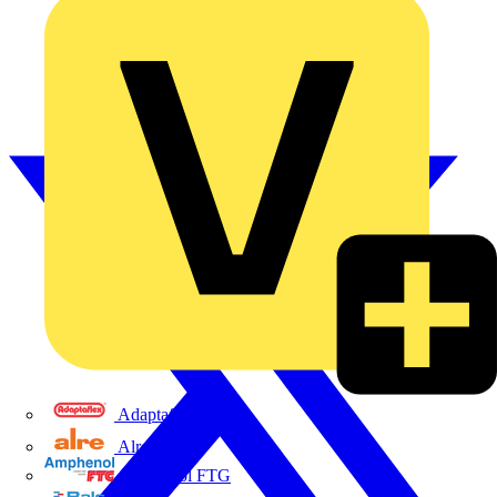
Adaptaflex
Alre
Amphenol FTG