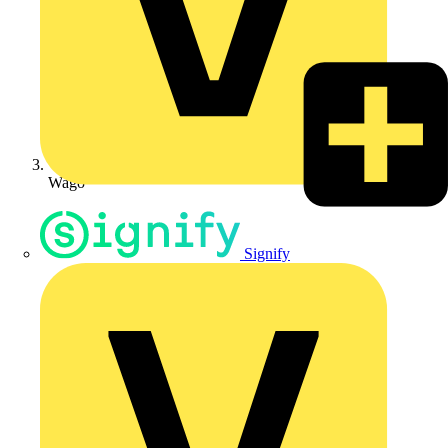
Wago
Signify