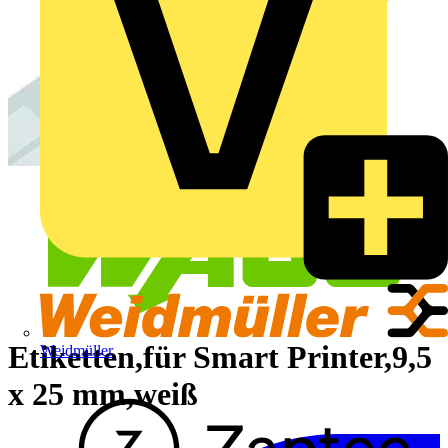
Etiketten,für Smart Printer,9,5
Weidmüller
x 25 mm,weiß