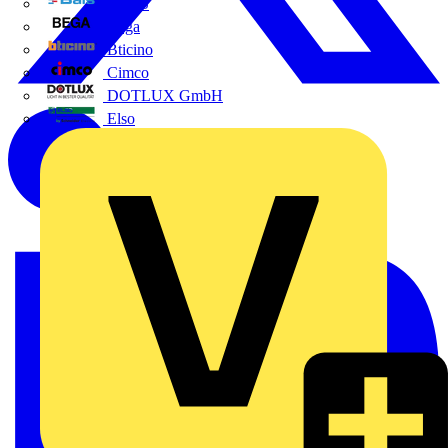
BALS
Bega
Bticino
Cimco
DOTLUX GmbH
Elso