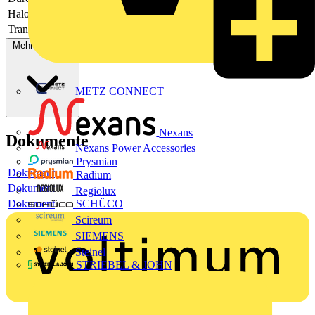
Halogenfrei
Ja
Transparent
Nein
Mehr anzeigen
METZ CONNECT
Nexans
Dokumente
Nexans Power Accessories
Prysmian
Dokument
Radium
Dokument
Regiolux
Dokument
SCHÜCO
Scireum
SIEMENS
Steinel
STRIEBEL & JOHN