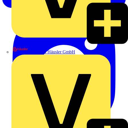
Heinrich Häusler GmbH