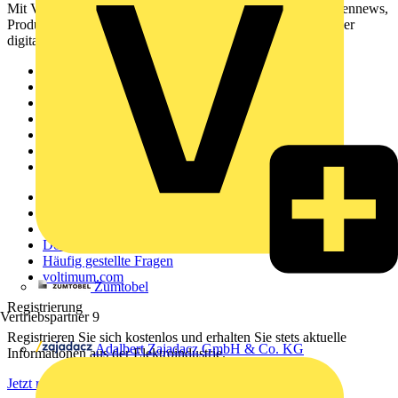
Mit Voltimum erhalten Elektrofachkräfte Zugang zu Branchennews,
Produktinformationen, Schulungen und Tools – alles auf einer
digitalen Plattform und Community.
Sitemap
Startseite
News
Akademie
Produktsuche
Partner
Voltimum+
Weitere Links
Über uns
Kontakt
Downloadbereich (PDFs)
Häufig gestellte Fragen
voltimum.com
Zumtobel
Registrierung
Vertriebspartner
9
Registrieren Sie sich kostenlos und erhalten Sie stets aktuelle
Adalbert Zajadacz GmbH & Co. KG
Informationen aus der Elektroindustrie.
Jetzt registrieren