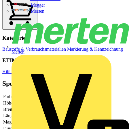
Megger
Mersen
Kategorien
Baustoffe & Verbrauchsmaterialien
Markierung & Kennzeichnung
Merten
ETIM Group
Hilfsmaterial
Spezifikationen
Farbe
weiß
Höhe
25
Breite
9.5
Länge
-
Magnetisch
-
Durchmesser
-