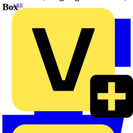
Box
ABB
ABN