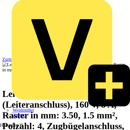
Zurück zu Produkte
Leiterplattensteckverbinder
(Leiteranschluss), 160 V, 8 A,
Weidmüller
Raster in mm: 3.50, 1.5 mm²,
Zaptec
Polzahl: 4, Zugbügelanschluss,
Hersteller
35