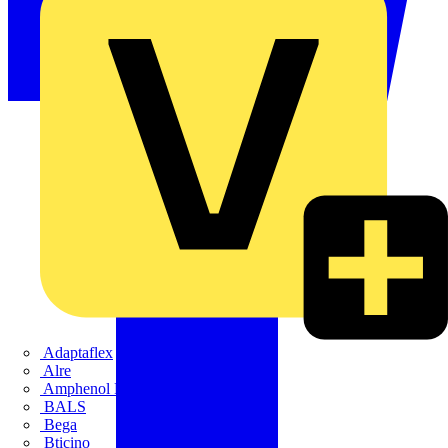
Adaptaflex
Alre
Amphenol FTG
BALS
Bega
Bticino