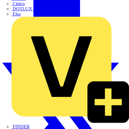
Cimco
DOTLUX GmbH
Elso
FINDER