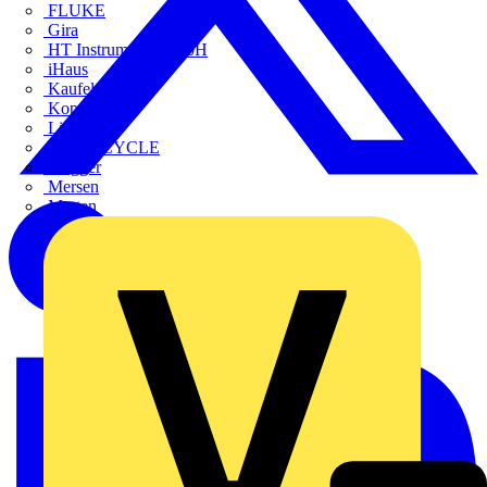
FLUKE
Gira
HT Instruments GmbH
iHaus
Kaufel
Kopp
Lichtline
LIGHTCYCLE
Megger
Mersen
Merten