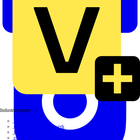
Industriepartner
11
bfe
de - das Elektrohandwerk
ETIM Deutschland eV
etz