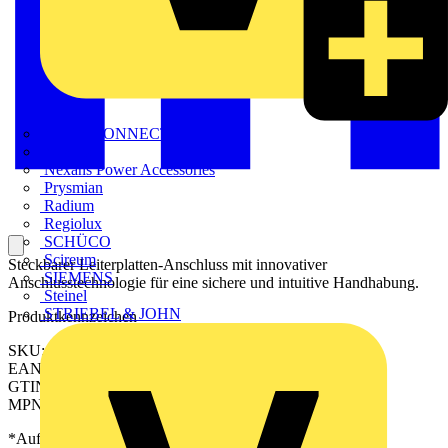
METZ CONNECT
Nexans
Nexans Power Accessories
Prysmian
Radium
Regiolux
SCHÜCO
Scireum
Steckbarer Leiterplatten-Anschluss mit innovativer
SIEMENS
Anschlusstechnologie für eine sichere und intuitive Handhabung.
Steinel
STRIEBEL & JOHN
Produktkennzeichen
SKU: 2640590000
EAN: 04050118646382
GTIN: 04050118646382
MPN: CPS 3.50/04/90F SN GN BX
*Auf Anfrage verfügbar - bitte in den Warenkorb legen, um