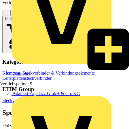
Verfügbarkeit zu prüfen
−
+
In den Warenkorb
Kategorien
Klemmen, Steckverbinder & Verbindungselemente
Zumtobel
Leiterplattensteckverbinder
Vertriebspartner
9
ETIM Group
Adalbert Zajadacz GmbH & Co. KG
Steckverbinder
Spezifikationen
Polzahl
4