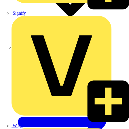
Signify
Weidmüller
Wago