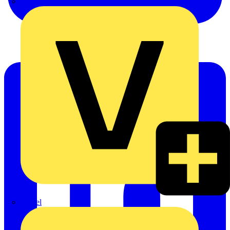
Oskar Böttcher GmbH & Co. KG
Rexel