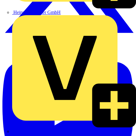
Heinrich Häusler GmbH
Hillmann & Ploog GmbH & Co. KG