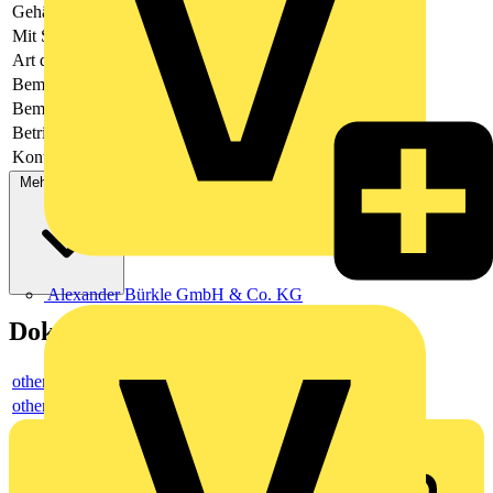
Gehäusefarbe
grün
Mit Schutzleiter
-
Art der Verbindung
flexibler Leiterplattenverbinder
Bemessungsspannung
160
Bemessungsstrom In
-
Betriebstemperatur
-40 - 105
Kontaktausführung
Buchse
Mehr anzeigen
Alexander Bürkle GmbH & Co. KG
Dokumente
others
others