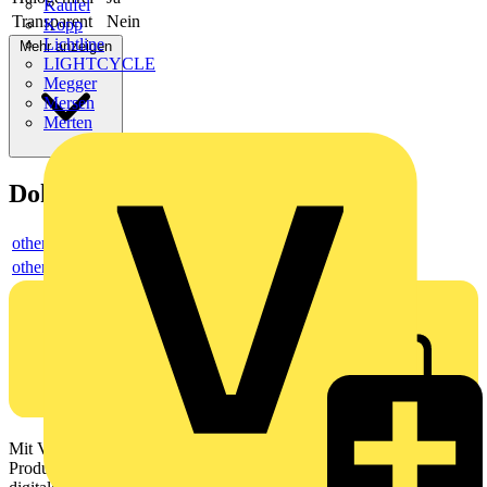
Kaufel
Transparent
Nein
Kopp
Lichtline
Mehr anzeigen
LIGHTCYCLE
Megger
Mersen
Merten
Dokumente
others
others
Mit Voltimum erhalten Elektrofachkräfte Zugang zu Branchennews,
Produktinformationen, Schulungen und Tools – alles auf einer