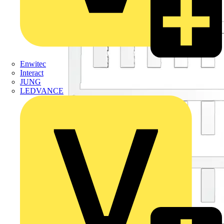
Enwitec
Interact
JUNG
LEDVANCE