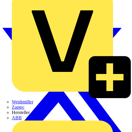
Weidmüller
Zaptec
Hersteller
ABB