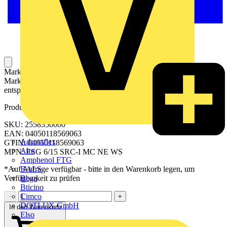
Markierer für die Kennzeichnung von Betriebsmitteln. Die
Markierer können mit einem Drucker oder Plotter und
entsprechender Software beschriftet werden.
Produktkennzeichen
SKU: 2558350000
EAN: 04050118569063
Adaptaflex
GTIN: 04050118569063
Alre
MPN: ESG 6/15 SRC-I MC NE WS
Amphenol FTG
BALS
*Auf Anfrage verfügbar - bitte in den Warenkorb legen, um
Bega
Verfügbarkeit zu prüfen
Bticino
Cimco
−
+
DOTLUX GmbH
In den Warenkorb
Elso