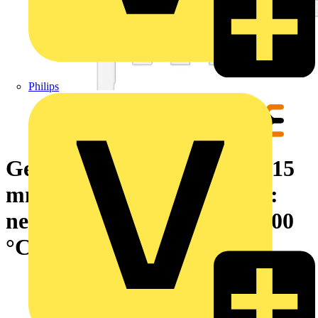
Philips
Gerätemarkierung, Breite: 15
mm, Aufgedruckte Zeichen:
neutral, PA 66, weiß, -40...100
°C