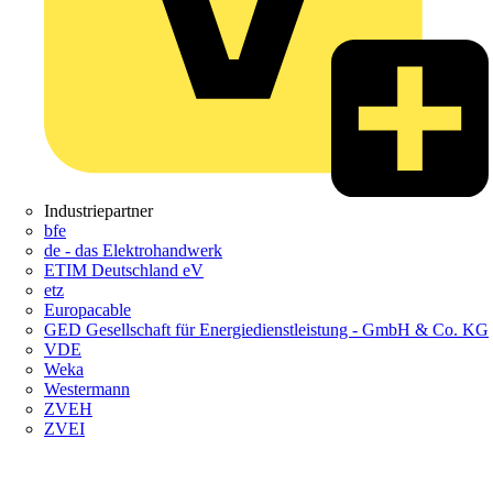
Industriepartner
bfe
de - das Elektrohandwerk
ETIM Deutschland eV
etz
Europacable
GED Gesellschaft für Energiedienstleistung - GmbH & Co. KG
VDE
Weka
Westermann
ZVEH
ZVEI