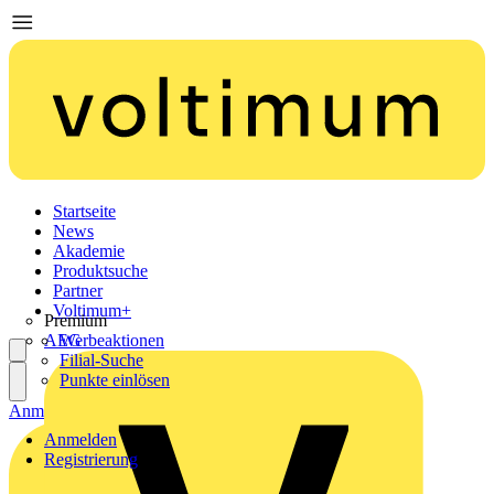
Startseite
News
Akademie
Produktsuche
Partner
Voltimum+
Premium
AEG
Werbeaktionen
Filial-Suche
Punkte einlösen
Anmelden
Registrierung
Anmelden
Registrierung