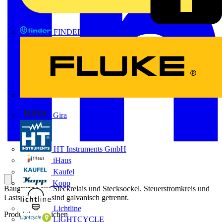
FINDER
FLUKE
Gira
HT Instruments GmbH
iHaus
Kaufel
Kopp
Baugruppe aus Steckrelais und Stecksockel. Steuerstromkreis und
Laststromkreis sind galvanisch getrennt.
Lichtline
Produktkennzeichen
LIGHTCYCLE