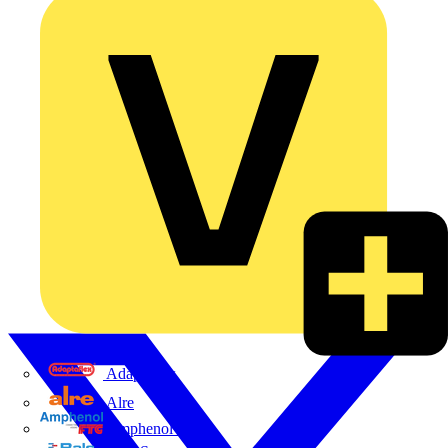
Adaptaflex
Alre
Amphenol FTG