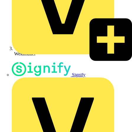
Weidmüller
Signify