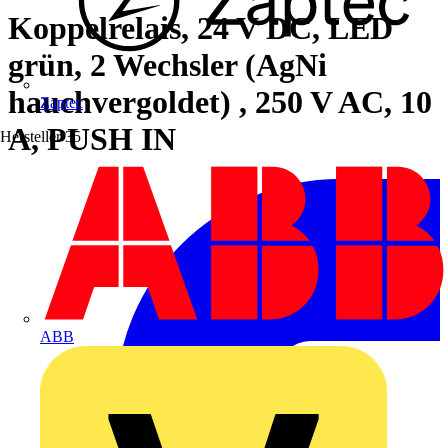
Koppelrelais, 24 V DC, LED
grün, 2 Wechsler (AgNi
hauchvergoldet) , 250 V AC, 10
Zaptec
A, PUSH IN
Hersteller
35
ABB