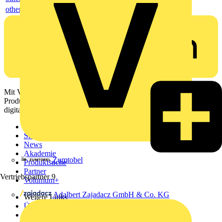
others
Mit Voltimum erhalten Elektrofachkräfte Zugang zu Branchennews,
Produktinformationen, Schulungen und Tools – alles auf einer
digitalen Plattform und Community.
Sitemap
Startseite
News
Akademie
Zumtobel
Produktsuche
Partner
Vertriebspartner
9
Voltimum+
Adalbert Zajadacz GmbH & Co. KG
Weitere Links
Über uns
Kontakt