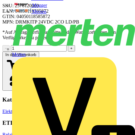
Megger
SKU: 2576120000
EAN: 04050118585872
Mersen
GTIN: 04050118585872
MPN: DRMKITP 24VDC 2CO LD/PB
*Auf Anfrage verfügbar - bitte in den Warenkorb legen, um
Verfügbarkeit zu prüfen
−
+
Merten
In den Warenkorb
Kategorien
Elektronische Bauteile
Relais
ETIM Group
Relais