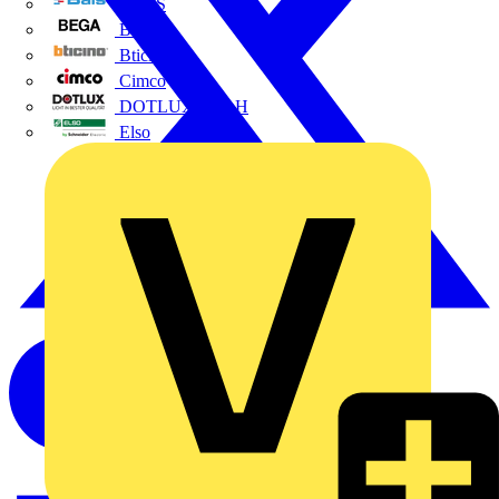
BALS
Bega
Bticino
Cimco
DOTLUX GmbH
Elso