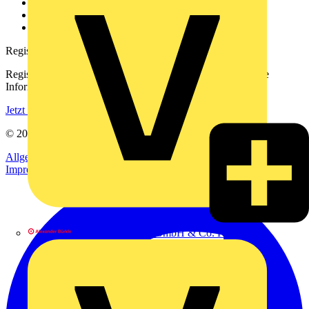
Downloadbereich (PDFs)
Häufig gestellte Fragen
voltimum.com
Registrierung
Registrieren Sie sich kostenlos und erhalten Sie stets aktuelle
Informationen aus der Elektroindustrie.
Jetzt registrieren
© 2002-
2026
Voltimum
Allgemeine Geschäftsbedingungen
Datenschutzerklärung
Impressum
Alexander Bürkle GmbH & Co. KG