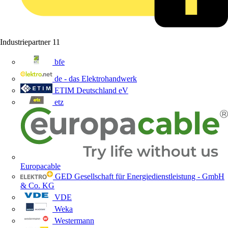
Industriepartner
11
bfe
de - das Elektrohandwerk
ETIM Deutschland eV
etz
Europacable
GED Gesellschaft für Energiedienstleistung - GmbH
& Co. KG
VDE
Weka
Westermann