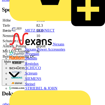
Spezifikationen
Höhe
101.8
Tiefe
82.3
METZ CONNECT
Breite
30.6
Nennstrom
10
Schutzart (IP)
IP20
Nexans
Antrieb, Polung
gepolt
Nexans Power Accessories
Mit LED-Anzeige
Ja
Prysmian
Betriebsspannung DC
Radium
Mehr anzeigen
Regiolux
SCHÜCO
Scireum
SIEMENS
Steinel
STRIEBEL & JOHN
Dokumente
others