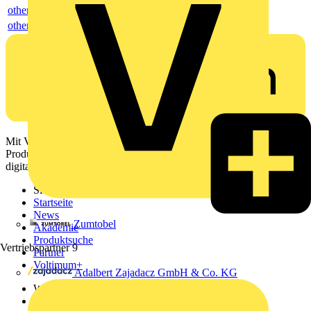
others
others
Mit Voltimum erhalten Elektrofachkräfte Zugang zu Branchennews,
Produktinformationen, Schulungen und Tools – alles auf einer
digitalen Plattform und Community.
Sitemap
Startseite
News
Zumtobel
Akademie
Produktsuche
Vertriebspartner
9
Partner
Voltimum+
Adalbert Zajadacz GmbH & Co. KG
Weitere Links
Über uns