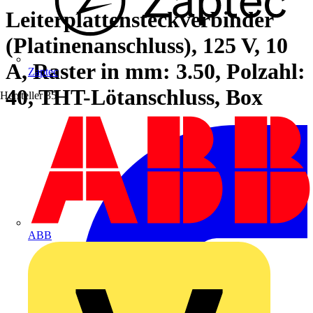
Leiterplattensteckverbinder
(Platinenanschluss), 125 V, 10
A, Raster in mm: 3.50, Polzahl:
Zaptec
40, THT-Lötanschluss, Box
Hersteller
35
ABB