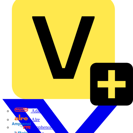
Adaptaflex
Alre
Amphenol FTG