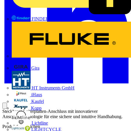
FINDER
FLUKE
Gira
HT Instruments GmbH
iHaus
Kaufel
Kopp
Steckbarer Leiterplatten-Anschluss mit innovatiever
Anschlusstechnologie für eine sichere und intuitive Handhabung.
Lichtline
Produktkennzeichen
LIGHTCYCLE