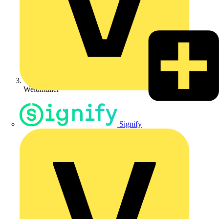
Weidmüller
Signify