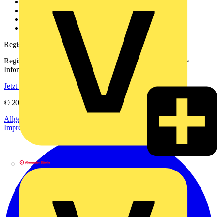
Kontakt
Downloadbereich (PDFs)
Häufig gestellte Fragen
voltimum.com
Registrierung
Registrieren Sie sich kostenlos und erhalten Sie stets aktuelle
Informationen aus der Elektroindustrie.
Jetzt registrieren
© 2002-
2026
Voltimum
Allgemeine Geschäftsbedingungen
Datenschutzerklärung
Impressum
Alexander Bürkle GmbH & Co. KG