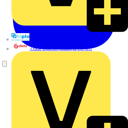
Hillmann & Ploog GmbH & Co. KG
Oskar Böttcher GmbH & Co. KG