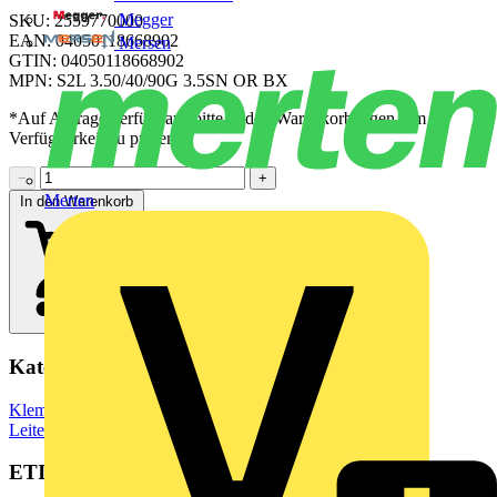
Megger
SKU: 2559770000
EAN: 04050118668902
Mersen
GTIN: 04050118668902
MPN: S2L 3.50/40/90G 3.5SN OR BX
*Auf Anfrage verfügbar - bitte in den Warenkorb legen, um
Verfügbarkeit zu prüfen
−
+
Merten
In den Warenkorb
Kategorien
Klemmen, Steckverbinder & Verbindungselemente
Leiterplattensteckverbinder
ETIM Group