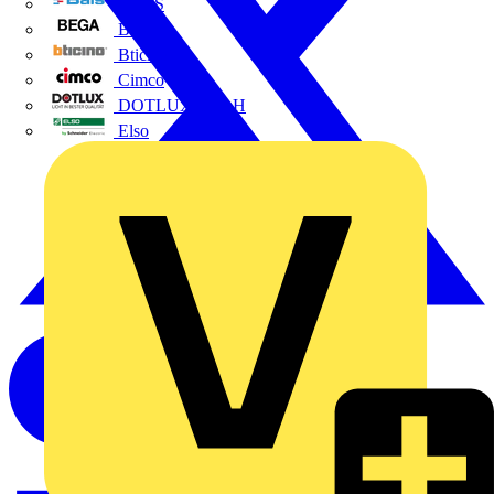
BALS
Bega
Bticino
Cimco
DOTLUX GmbH
Elso