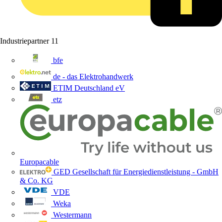
Industriepartner
11
bfe
de - das Elektrohandwerk
ETIM Deutschland eV
etz
Europacable
GED Gesellschaft für Energiedienstleistung - GmbH
& Co. KG
VDE
Weka
Westermann