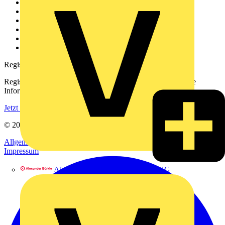
Weitere Links
Über uns
Kontakt
Downloadbereich (PDFs)
Häufig gestellte Fragen
voltimum.com
Registrierung
Registrieren Sie sich kostenlos und erhalten Sie stets aktuelle
Informationen aus der Elektroindustrie.
Jetzt registrieren
© 2002-
2026
Voltimum
Allgemeine Geschäftsbedingungen
Datenschutzerklärung
Impressum
Alexander Bürkle GmbH & Co. KG