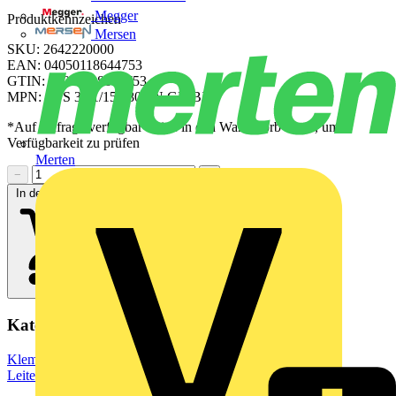
Megger
Produktkennzeichen
Mersen
SKU: 2642220000
EAN: 04050118644753
GTIN: 04050118644753
MPN: CPS 3.81/15/180 SN GN BX
*Auf Anfrage verfügbar - bitte in den Warenkorb legen, um
Verfügbarkeit zu prüfen
Merten
−
+
In den Warenkorb
Kategorien
Klemmen, Steckverbinder & Verbindungselemente
Leiterplattensteckverbinder