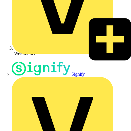
Weidmüller
Signify