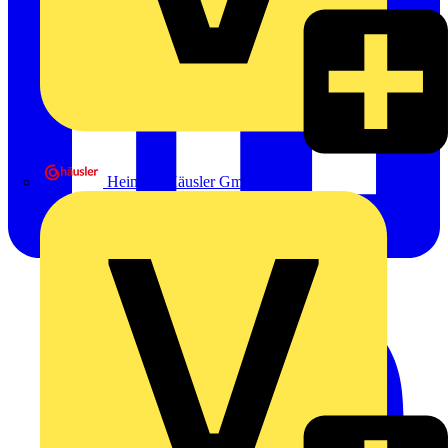
Heinrich Häusler GmbH