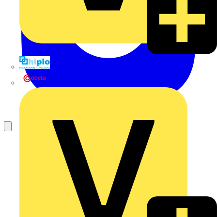
Hillmann & Ploog GmbH & Co. KG
Oskar Böttcher GmbH & Co. KG