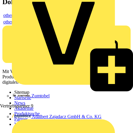
Dokumente
others
others
Mit Voltimum erhalten Elektrofachkräfte Zugang zu Branchennews,
Produktinformationen, Schulungen und Tools – alles auf einer
digitalen Plattform und Community.
Sitemap
Zumtobel
Startseite
News
Vertriebspartner
9
Akademie
Produktsuche
Adalbert Zajadacz GmbH & Co. KG
Partner
Voltimum+