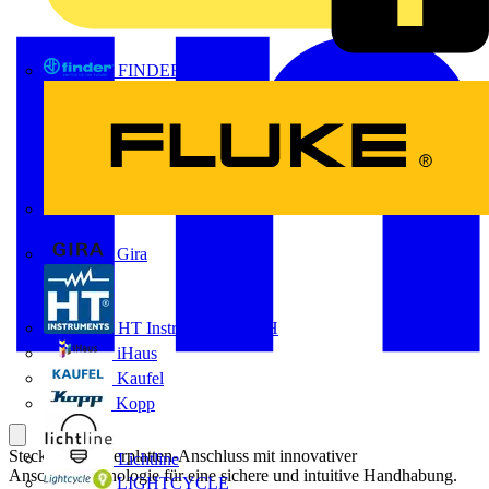
FINDER
FLUKE
Gira
HT Instruments GmbH
iHaus
Kaufel
Kopp
Steckbarer Leiterplatten-Anschluss mit innovativer
Lichtline
Anschlusstechnologie für eine sichere und intuitive Handhabung.
LIGHTCYCLE