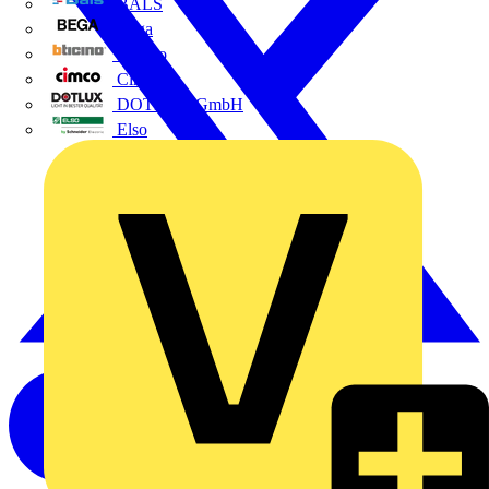
BALS
Bega
Bticino
Cimco
DOTLUX GmbH
Elso