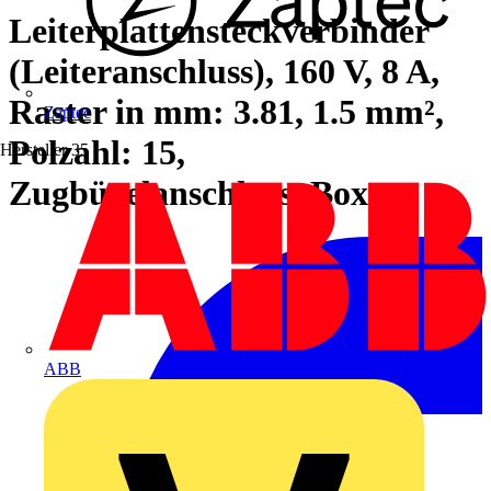
Leiterplattensteckverbinder
(Leiteranschluss), 160 V, 8 A,
Raster in mm: 3.81, 1.5 mm²,
Zaptec
Polzahl: 15,
Hersteller
35
Zugbügelanschluss, Box
ABB