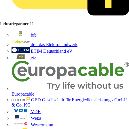
Industriepartner
11
bfe
de - das Elektrohandwerk
ETIM Deutschland eV
etz
Europacable
GED Gesellschaft für Energiedienstleistung - GmbH
& Co. KG
VDE
Weka
Westermann