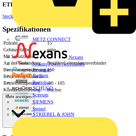
ETIM Group
Steckverbinder
Spezifikationen
METZ CONNECT
Polzahl
15
Gehäusefarbe
grün
Mit Schutzleiter
-
Nexans
Art der Verbindung
flexibler Leiterplattenverbinder
Nexans Power Accessories
Bemessungsspannung
160
Prysmian
Radium
Bemessungsstrom In
-
Regiolux
Betriebstemperatur
-40 - 105
SCHÜCO
Kontaktausführung
Buchse
Scireum
Mehr anzeigen
SIEMENS
Steinel
STRIEBEL & JOHN