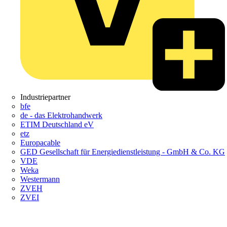
Industriepartner
bfe
de - das Elektrohandwerk
ETIM Deutschland eV
etz
Europacable
GED Gesellschaft für Energiedienstleistung - GmbH & Co. KG
VDE
Weka
Westermann
ZVEH
ZVEI