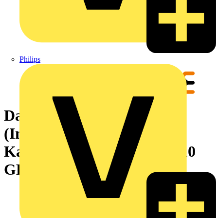
Philips
Dateneinsatz mit Leitung
(Industriesteckverbinder),
Kabellänge: 5 m, Cat. 6A, 10
GBit/s, 10 Gbit/s