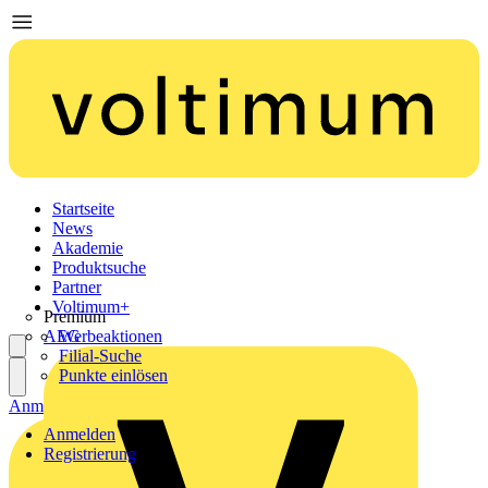
Startseite
News
Akademie
Produktsuche
Partner
Voltimum+
Premium
AEG
Werbeaktionen
Filial-Suche
Punkte einlösen
Anmelden
Registrierung
Anmelden
Registrierung