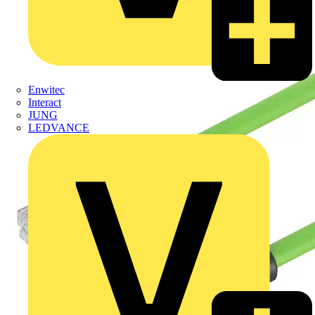
Enwitec
Interact
JUNG
LEDVANCE