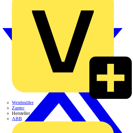
Weidmüller
Zaptec
Hersteller
ABB