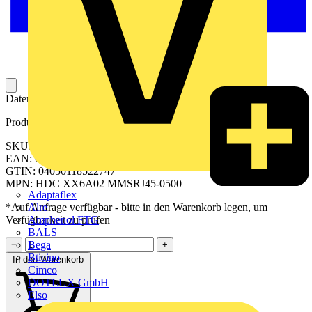
Datenleitung zur Datenübertragung in einem Datenmodul.
Produktkennzeichen
SKU: 2503730500
EAN: 04050118522747
GTIN: 04050118522747
MPN: HDC XX6A02 MMSRJ45-0500
Adaptaflex
Alre
*Auf Anfrage verfügbar - bitte in den Warenkorb legen, um
Amphenol FTG
Verfügbarkeit zu prüfen
BALS
Bega
−
+
Bticino
In den Warenkorb
Cimco
DOTLUX GmbH
Elso