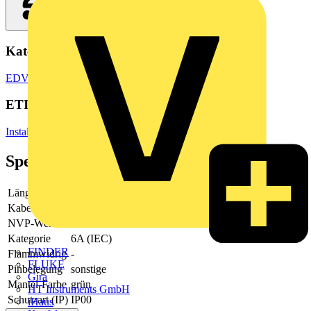
Kategorien
EDV & Peripheriegeräte
Netzwerkgeräte
ETIM Group
Installationsmaterial Kommunikationsnetze DNT/FNT
Spezifikationen
Länge
5
Kabeltyp
sonstige
NVP-Wert
65
Kategorie
6A (IEC)
FINDER
Flammwidrig
-
FLUKE
Pinbelegung
sonstige
Gira
Mantel-Farbe
grün
HT Instruments GmbH
Schutzart (IP)
IP00
iHaus