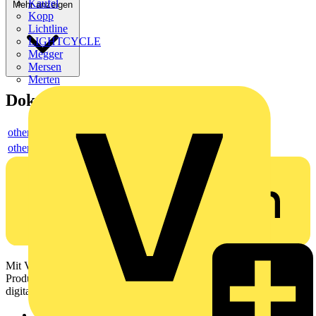
Kaufel
Mehr anzeigen
Kopp
Lichtline
LIGHTCYCLE
Megger
Mersen
Merten
Dokumente
others
others
Mit Voltimum erhalten Elektrofachkräfte Zugang zu Branchennews,
Produktinformationen, Schulungen und Tools – alles auf einer
digitalen Plattform und Community.
Sitemap