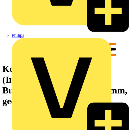
Philips
Kontakt
(Industriesteckverbinder),
Buchse, MHP, 25 mm², 9.5 mm,
gedreht