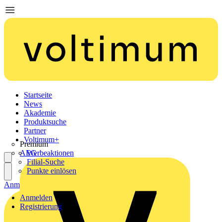
Startseite
News
Akademie
Produktsuche
Partner
Voltimum+
Premium
AEG
Werbeaktionen
Filial-Suche
Punkte einlösen
Anmelden
Registrierung
Anmelden
Registrierung