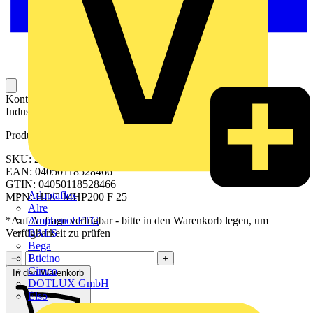
Kontaktelement für das Anschließen eines Leiters an einem
Industriesteckverbinder.
Produktkennzeichen
SKU: 2514820000
EAN: 04050118528466
GTIN: 04050118528466
Adaptaflex
MPN: HDC MHP200 F 25
Alre
Amphenol FTG
*Auf Anfrage verfügbar - bitte in den Warenkorb legen, um
BALS
Verfügbarkeit zu prüfen
Bega
Bticino
−
+
Cimco
In den Warenkorb
DOTLUX GmbH
Elso