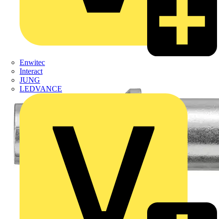
Enwitec
Interact
JUNG
LEDVANCE