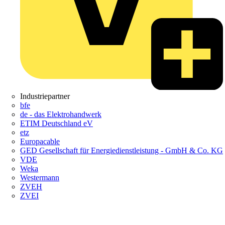
Industriepartner
bfe
de - das Elektrohandwerk
ETIM Deutschland eV
etz
Europacable
GED Gesellschaft für Energiedienstleistung - GmbH & Co. KG
VDE
Weka
Westermann
ZVEH
ZVEI