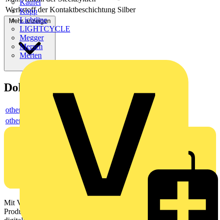
Kaufel
Werkstoff der Kontaktbeschichtung
Silber
Kopp
Lichtline
Mehr anzeigen
LIGHTCYCLE
Megger
Mersen
Merten
Dokumente
others
others
Mit Voltimum erhalten Elektrofachkräfte Zugang zu Branchennews,
Produktinformationen, Schulungen und Tools – alles auf einer