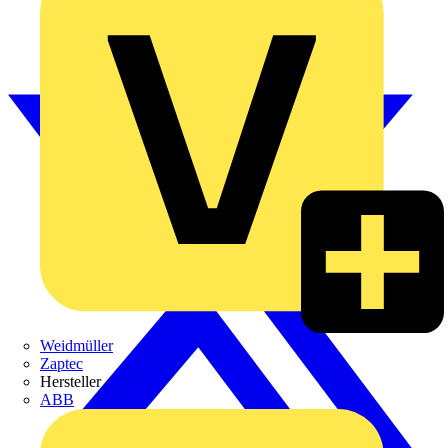
Weidmüller
Zaptec
Hersteller
ABB