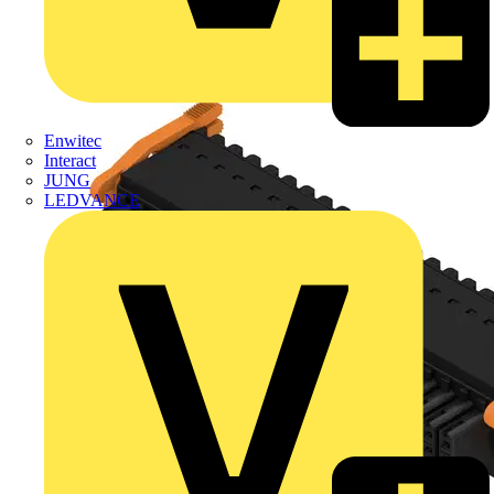
Enwitec
Interact
JUNG
LEDVANCE