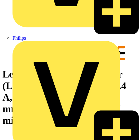
Philips
Leiterplattensteckverbinder
(Leiteranschluss), 160 V, 13.4
A, Raster in mm: 3.50, 1.5
mm², Polzahl: 42, PUSH IN
mit Betätigungselement, Box