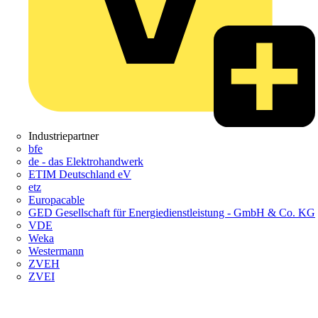
Industriepartner
bfe
de - das Elektrohandwerk
ETIM Deutschland eV
etz
Europacable
GED Gesellschaft für Energiedienstleistung - GmbH & Co. KG
VDE
Weka
Westermann
ZVEH
ZVEI