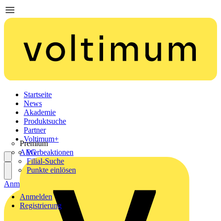
Startseite
News
Akademie
Produktsuche
Partner
Voltimum+
Premium
AEG
Werbeaktionen
Filial-Suche
Punkte einlösen
Anmelden
Registrierung
Anmelden
Registrierung