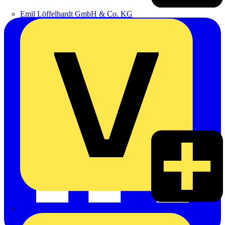
Emil Löffelhardt GmbH & Co. KG
Hardy Schmitz