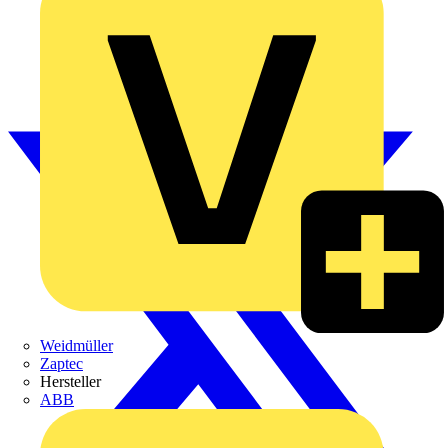
Weidmüller
Zaptec
Hersteller
ABB