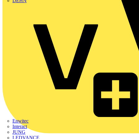
DEHN
Enwitec
Interact
JUNG
LEDVANCE