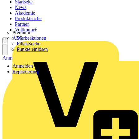
Startseite
News
Akademie
Produktsuche
Partner
Voltimum+
Premium
AEG
Werbeaktionen
Filial-Suche
Punkte einlösen
Anmelden
Registrierung
Anmelden
Registrierung