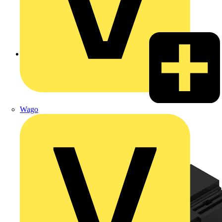
Zurück zu Produkte
Wago