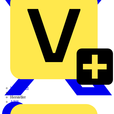
Weidmüller
Zaptec
Hersteller
ABB