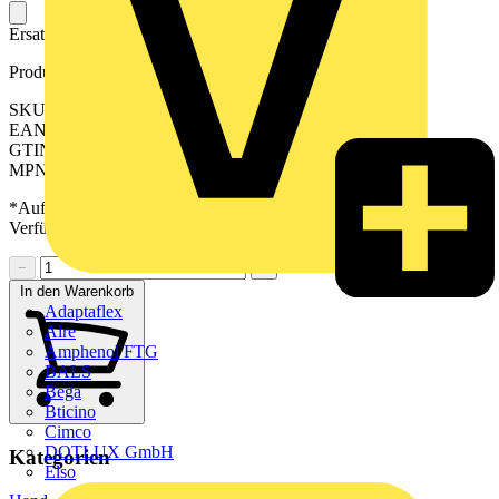
Ersatzteil für Crimpwerkzeug.
Produktkennzeichen
SKU: 2571490000
EAN: 04050118582116
GTIN: 04050118582116
MPN: ERTE KLBC SPX 16
*Auf Anfrage verfügbar - bitte in den Warenkorb legen, um
Verfügbarkeit zu prüfen
−
+
In den Warenkorb
Adaptaflex
Alre
Amphenol FTG
BALS
Bega
Bticino
Cimco
DOTLUX GmbH
Kategorien
Elso