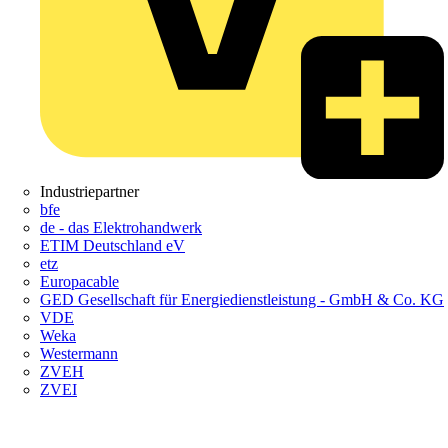
Industriepartner
bfe
de - das Elektrohandwerk
ETIM Deutschland eV
etz
Europacable
GED Gesellschaft für Energiedienstleistung - GmbH & Co. KG
VDE
Weka
Westermann
ZVEH
ZVEI