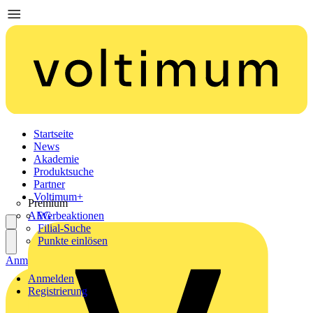
Startseite
News
Akademie
Produktsuche
Partner
Voltimum+
Premium
AEG
Werbeaktionen
Filial-Suche
Punkte einlösen
Anmelden
Registrierung
Anmelden
Registrierung