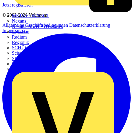
Jetzt registrieren
© 2002-
2026
Voltimum
METZ CONNECT
Nexans
Allgemeine Geschäftsbedingungen
Datenschutzerklärung
Nexans Power Accessories
Impressum
Prysmian
Radium
Regiolux
SCHÜCO
Scireum
SIEMENS
Steinel
STRIEBEL & JOHN