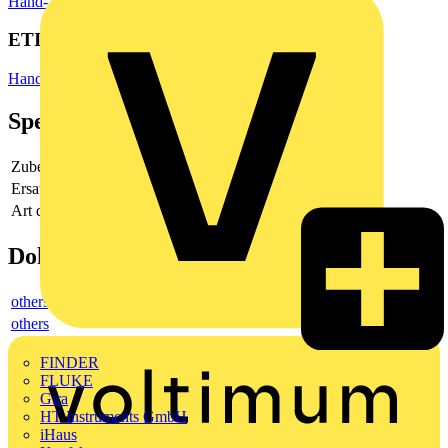
Hand- und Elektrowerkzeuge
Handwerkzeuge
ETIM Group
Handwerkzeuge
Spezifikationen
Zubehör
Ja
Ersatzteil
Ja
Art des Zubehörs/Ersatzteils
sonstige
Dokumente
others
others
FINDER
FLUKE
Gira
HT Instruments GmbH
iHaus