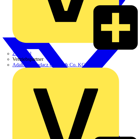
Zumtobel
Vertriebspartner
Adalbert Zajadacz GmbH & Co. KG