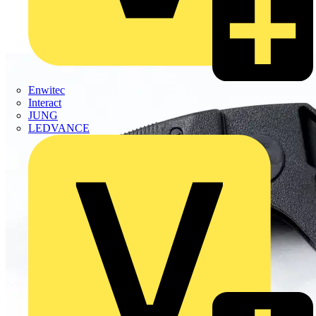
Enwitec
Interact
JUNG
LEDVANCE