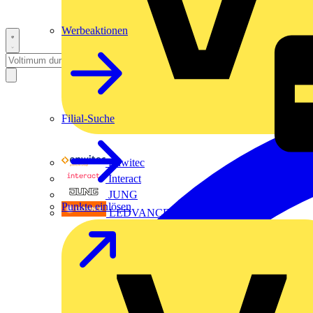
Werbeaktionen
Filial-Suche
Enwitec
Interact
JUNG
Punkte einlösen
LEDVANCE