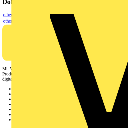
Dokumente
others
others
Mit Voltimum erhalten Elektrofachkräfte Zugang zu Branchennews,
Produktinformationen, Schulungen und Tools – alles auf einer
digitalen Plattform und Community.
Sitemap
Startseite
News
Akademie
Produktsuche
Partner
Voltimum+