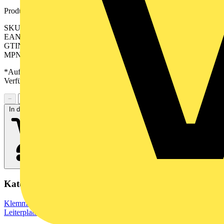
Produktkennzeichen
SKU: 2644590000
EAN: 04050118642384
GTIN: 04050118642384
MPN: CPS 5.00/12/90F SN GN BX
*Auf Anfrage verfügbar - bitte in den Warenkorb legen, um
Verfügbarkeit zu prüfen
−
+
In den Warenkorb
Kategorien
Klemmen, Steckverbinder & Verbindungselemente
Leiterplattensteckverbinder