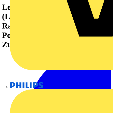
Leiterplattensteckverbinder
(Leiteranschluss), 320 V, 18 A,
Raster in mm: 5.00, 4 mm²,
Polzahl: 12,
Zugbügelanschluss, Box
Philips