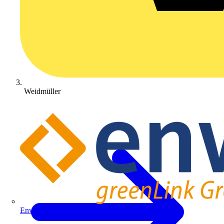
Weidmüller
Enwitec