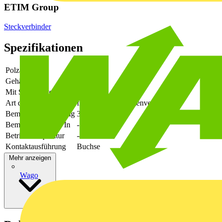
ETIM Group
Steckverbinder
Spezifikationen
Polzahl
12
Gehäusefarbe
grün
Mit Schutzleiter
-
Art der Verbindung
flexibler Leiterplattenverbinder
Bemessungsspannung
320
Bemessungsstrom In
-
Betriebstemperatur
-40 - 105
Kontaktausführung
Buchse
Mehr anzeigen
Wago