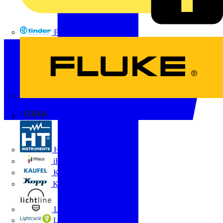
FINDER
FLUKE
Gira
HT Instruments GmbH
iHaus
Kaufel
Kopp
Lichtline
LIGHTCYCLE