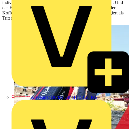
individuellen Bedürfnisse und Anforderungen auf Baustellen. Und
das Beste: Mit samt seines umfangreichen Inhalts lässt sich der
Koffer-Trolley leichtgängig über jede Hürde rollen und fungiert als
Tritt sowie mobile Werkbank.
Alexander Bürkle GmbH & Co. KG