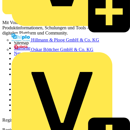
Mit Voltimum erhalten Elektrofachkräfte Zugang zu Branchennews,
Produktinformationen, Schulungen und Tools – alles auf einer
digitalen Plattform und Community.
Hillmann & Ploog GmbH & Co. KG
Sitemap
Startseite
Oskar Böttcher GmbH & Co. KG
News
Akademie
Produktsuche
Partner
Voltimum+
Weitere Links
Über uns
Kontakt
Downloadbereich (PDFs)
Häufig gestellte Fragen
voltimum.com
Registrierung
Registrieren Sie sich kostenlos und erhalten Sie stets aktuelle