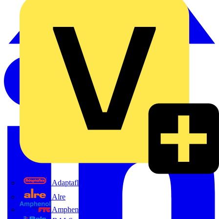
Adaptaflex
Alre
Amphenol FTG