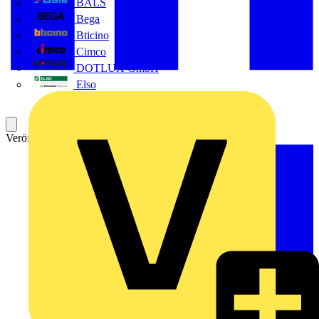
BALS
Bega
Bticino
Cimco
DOTLUX GmbH
Elso
Veröffentlicht: 23. Oktober 2023
Kategorie: News