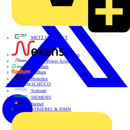
METZ CONNECT
Nexans
Nexans Power Accessories
Prysmian
Radium
Regiolux
SCHÜCO
Scireum
SIEMENS
Steinel
STRIEBEL & JOHN