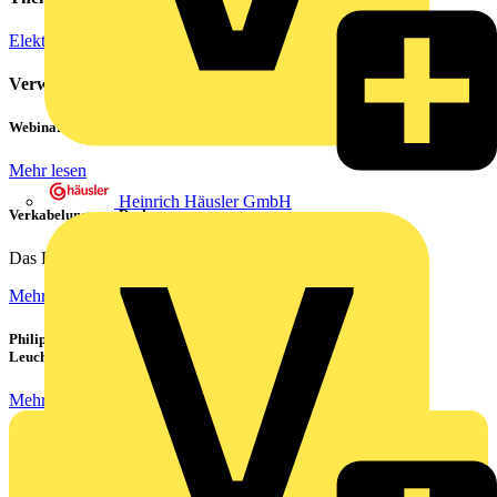
Elektroinstallation
Verwandte Inhalte
Webinar: Not-Aus und Not-Halt in der Praxis
Mehr lesen
Heinrich Häusler GmbH
Verkabelung von Rechenzentren
Das Rechenzentrum ist das Herzstück eines jeden...
Mehr lesen
Philips CorePro LED-Röhren: Der preiswerte 1:1 Ersatz für
Leuchtstoffröhren
Mehr lesen