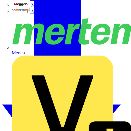
Megger
Mersen
Merten