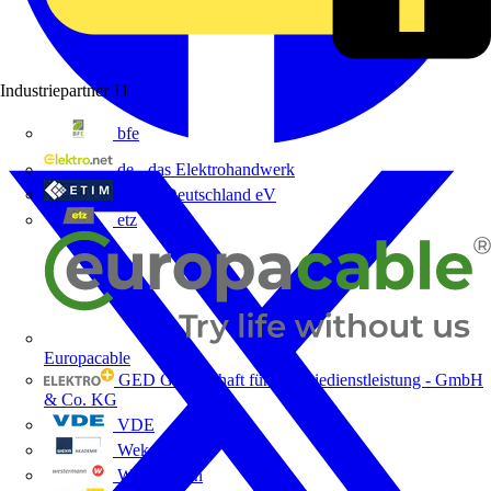
Industriepartner
11
bfe
de - das Elektrohandwerk
ETIM Deutschland eV
etz
Europacable
GED Gesellschaft für Energiedienstleistung - GmbH
& Co. KG
VDE
Weka
Westermann