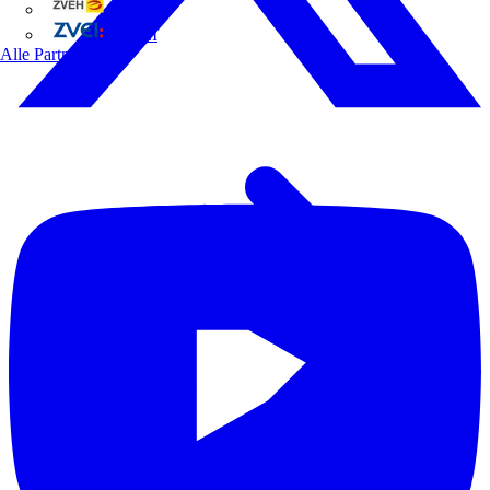
ZVEH
ZVEI
Alle Partner