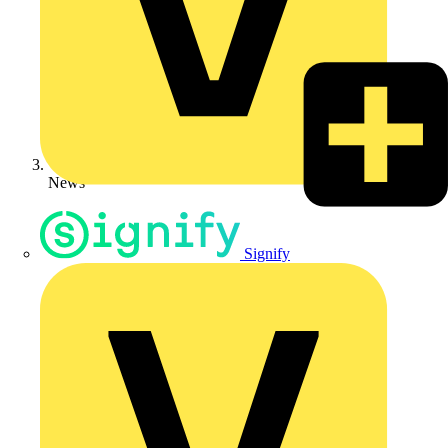
News
Signify