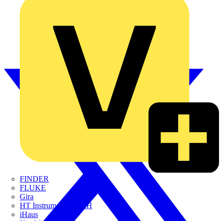
FINDER
FLUKE
Gira
HT Instruments GmbH
iHaus