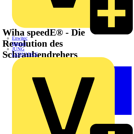
Wiha speedE® - Die
Enwitec
Revolution des
Interact
JUNG
Schraubendrehers
LEDVANCE