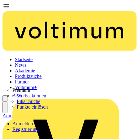
Startseite
News
Akademie
Produktsuche
Partner
Voltimum+
Premium
AEG
Werbeaktionen
Filial-Suche
Punkte einlösen
Anmelden
Registrierung
Anmelden
Registrierung