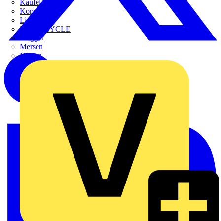
Kaufel
Kopp
Lichtline
LIGHTCYCLE
Megger
Mersen
Merten