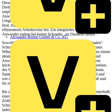
Diese bewusst feinjustierte Kraftübertragung und
Drehmomentkontrolle im elektrischen Modus stellt besonders bei
empfindlichen Schraubvorgängen einen besonderen Vorteil für
Anwender dar. Die elektrische Ratschen-Funktion, die ständiges
Umgreifen beim manuellen Schrauben der Vergangenheit angehören
lässt, trägt zusätzlich zu einer gesundheitsschonenderen und
effizienteren Arbeitsweise bei. Ein integriertes LED-Licht lässt den
Anwender zudem bei keiner Schraube „im Dunkeln stehen“.
Alexander Bürkle GmbH & Co. KG
Sowohl seine Größe als auch sein Gewicht sind mit „normalen“
Schraubendrehern vergleichbar. Dies macht den weltweit ersten
Wiha E-Schraubendreher in seiner kompakten, leichten Art zu einem
idealen mobilen Begleiter in unterschiedlichsten Branchen und
Anwendungsbereichen. Anwendern wird mit speedE® zudem
höchste Flexibilität ermöglicht, da mit allen verfügbaren Abtrieben
des Wiha slimBit-Programms elektrisch geschraubt werden kann.
Sämtliche Wiha VDE slimBits sind mit speedE® kompatibel und
wie er selbst bei 10.000 V AC getestet, zu 100% stückgeprüft und
bis zu 1.000 V AC zugelassen.
Bis zu 800 elektrische Verschraubungen sind mit speedE® innerhalb
einer Akkuladung möglich. Dies bietet Anwendern im Idealfall ein
Zeitfenster über mehrere Tage, in welchem mit dem Wiha E-
Schraubendreher gearbeitet werden kann, ohne die Akkus erneut
laden zu müssen. Wiederaufladbare Standard-Akkus im Inneren des