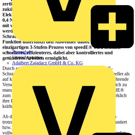
zertifizierte E-Schraubendreher von Wiha Anwendern
zukünftig eine Verdoppelung ihrer Arbeitsgeschwindigkeit. Ein
Elektromotor unterstützt das Eindrehen von Schrauben bis zu
0,4 Nm, um so den Materialschutz sicherzustellen. Manuell und
mit vollem Gefühl kann die Schraube anschließend fixiert
werden, genau wie bei einem herkömmlichen
Schraubendreher. Eine innovative, elektrische Ratschen-
Funktion unterstützt den Anwender dabei. Mit dem weltweit
einzigartigen 3-Stufen-Prozess von speedE® wird deutlich
Zumtobel
schnelleres, effizienteres, dabei aber kontrolliertes und
Vertriebspartner
gesünderes Arbeiten ermöglicht.
Adalbert Zajadacz GmbH & Co. KG
Durch seinen elektrischen Antrieb übernimmt der Wiha E-
Schraubendreher mit „speed“ temporeich und deutlich schneller als
auf konventionellem Wege das zeitaufwendige und kräftezehrende
Verschrauben. Mindestens doppelt so schnell wie im Vergleich zu
manuellen Schraubvorgängen kommen Anwender mit speedE®
zum Ziel und verbessern auf komfortable Art und Weise merklich
ihre Effizienz im täglichen Arbeitsablauf. Dazu wird
kräfteschonenderes, gesünderes Arbeiten ermöglicht.
Ab der integrierten Materialschutzfunktion bei 0,4 Nm kann
trotzdem manuell und mit vollem Gefühl bis zu 8 Nm nachjustiert
bzw. festgedreht werden. So kann der speedE® auch als
vollwertiger, VDE geprüfter Schraubendreher verwendet werden.