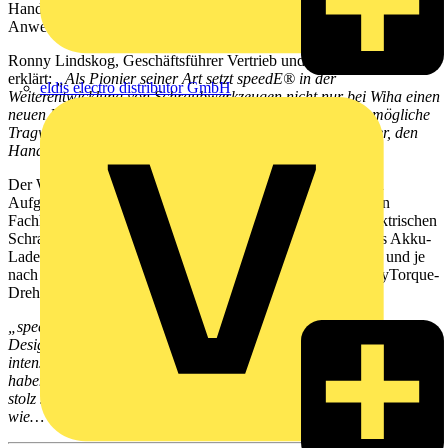
Handgriffs vermeiden hohe Nachkaufkosten, was die
Anwenderfreundlichkeit von speedE® zusätzlich unterstreicht.
Ronny Lindskog, Geschäftsführer Vertrieb und Marketing von Wiha
erklärt:
„Als Pionier seiner Art setzt speedE® in der
eldis electro distributor GmbH
Weiterentwicklung von Schraubwerkzeugen nicht nur bei Wiha einen
neuen Meilenstein. speedE® ist eine Klasse für sich. Die mögliche
Tragweite und das Potenzial dieser Erfindung für Anwender, den
Handel und die gesamte Branche ist riesen groß“
.
Der Wiha speedE®
wird Anwendern je nach Anspruch und
Aufgabenschwerpunkt in drei Starter-Set-Varianten über den
Fachhandel angeboten. Darin enthalten sind neben dem elektrischen
Schraubendreher zwei Akkus, ein dazu passendes, portables Akku-
Ladegerät, eine stabile Sortimo L-BOXX für den Transport und je
nach Variante eine entsprechende slimBit-Auswahl und easyTorque-
Drehmomentadapter.
„speedE® vereint höchste Maßstäbe an Qualität, Robustheit,
Design, Ergonomie und Funktionalität. Viele Praxiseinsätze, eine
intensive Entwicklungsphase und mehrere Anwenderbefragungen
haben uns am Ende zu einem Durchbruch geführt, auf den wir sehr
stolz sind. speedE® kann nun die Welt erobern, er ist bereit - und
wie…“,
schließt Lindskog ab.