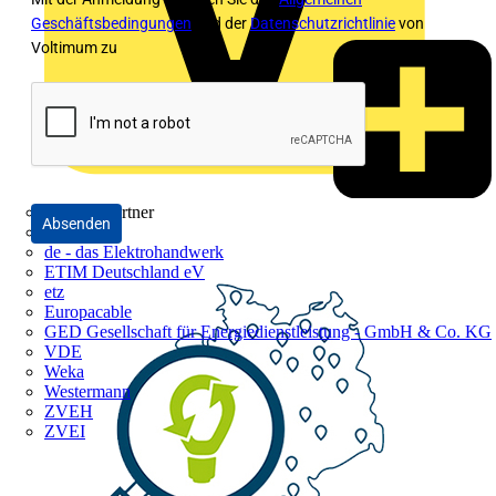
Geschäftsbedingungen
und der
Datenschutzrichtlinie
von
Voltimum zu
Industriepartner
Absenden
bfe
de - das Elektrohandwerk
ETIM Deutschland eV
etz
Europacable
GED Gesellschaft für Energiedienstleistung - GmbH & Co. KG
VDE
Weka
Westermann
ZVEH
ZVEI