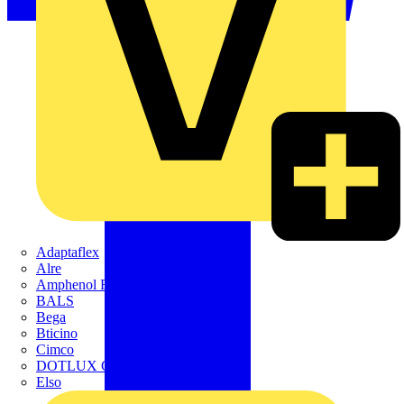
Adaptaflex
Alre
Amphenol FTG
BALS
Bega
Bticino
Cimco
DOTLUX GmbH
Elso