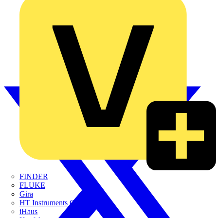
FINDER
FLUKE
Gira
HT Instruments GmbH
iHaus