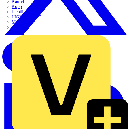
Kaufel
Kopp
Lichtline
LIGHTCYCLE
Megger
Mersen
Merten