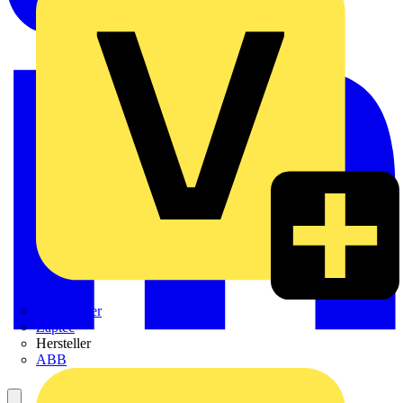
Weidmüller
Zaptec
Hersteller
ABB