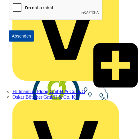
Absenden
Hillmann & Ploog GmbH & Co. KG
Oskar Böttcher GmbH & Co. KG