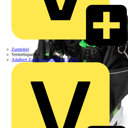
Zumtobel
Vertriebspartner
Adalbert Zajadacz GmbH & Co. KG