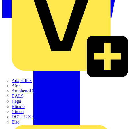
Adaptaflex
Alre
Amphenol FTG
BALS
Bega
Bticino
Cimco
DOTLUX GmbH
Elso