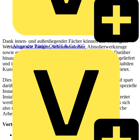
Dank innen- und außenliegender Fächer können alle benötigten
Alexander Bürkle GmbH & Co. KG
Werkzeuge wie Zangen, Schraubendreher, Abisolierwerkzeuge
sowie ein Tablet bequem in der Tasche verstaut werden. Darüber
hinaus wird die Tasche mit einem praktischen Schultergurt geliefert
und ist daher schnell umgelegt. Sie besitzt außerdem einen stabilen
Kunststoffboden, der beim Abstellen einen sicheren Stand bietet.
Dies alles sorgt für maximale Mobilität und Flexibilität – und spart
darüber hinaus Zeit, da die passenden Werkzeuge, z. B. für spezielle
Instandhaltungsarbeiten oder sich wiederholende
Installationsarbeiten, in der kompakten Tasche bereits vorbereitet
werden können. Bei der WAGO Werkzeugtasche handelt es sich
also um eine praktische Aufbewahrungslösung, die die tägliche
Arbeit deutlich erleichtert.
Vorteile:
Maximale Mobilität und Flexibilität – alle benötigten