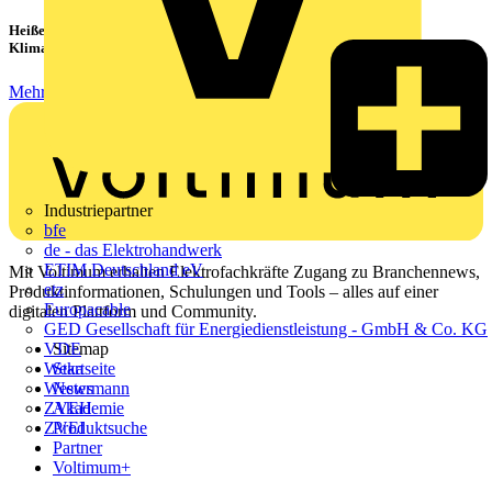
Heiße Sommer, kühle Köpfe: Verbraucher setzen immer mehr auf
Klimageräte und Ventilatoren
Mehr lesen
Industriepartner
bfe
de - das Elektrohandwerk
ETIM Deutschland eV
Mit Voltimum erhalten Elektrofachkräfte Zugang zu Branchennews,
etz
Produktinformationen, Schulungen und Tools – alles auf einer
Europacable
digitalen Plattform und Community.
GED Gesellschaft für Energiedienstleistung - GmbH & Co. KG
VDE
Sitemap
Weka
Startseite
Westermann
News
ZVEH
Akademie
ZVEI
Produktsuche
Partner
Voltimum+