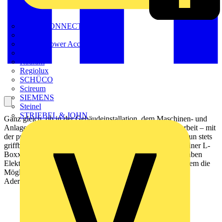
METZ CONNECT
Nexans
Nexans Power Accessories
Prysmian
Radium
Regiolux
SCHÜCO
Scireum
SIEMENS
Steinel
STRIEBEL & JOHN
Ganz gleich, ob in der Gebäudeinstallation, dem Maschinen- und
Anlagenbau oder bei der Wartungs- und Instandhaltungsarbeit – mit
der praktischen WAGO Werkzeugtasche sind Werkzeuge nun stets
griffbereit. Da die Tasche einfach per Klickverschluss mit einer L-
Boxx Micro oder L-Boxx Mini verbunden werden kann, haben
Elektroinstallateure, Servicetechniker und Instandhalter zudem die
Möglichkeit, passende Verbindungsklemmen oder auch
Aderendhülsen für den Leiteranschluss dabeizuhaben.