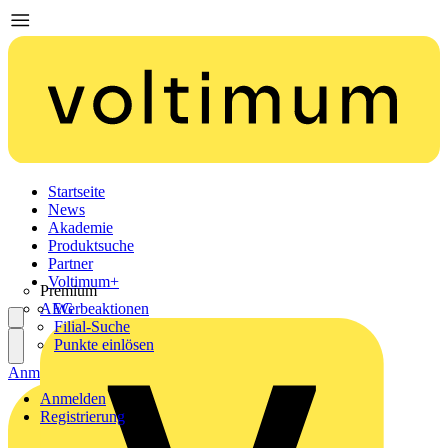
Startseite
News
Akademie
Produktsuche
Partner
Voltimum+
Premium
AEG
Werbeaktionen
Filial-Suche
Punkte einlösen
Anmelden
Registrierung
Anmelden
Registrierung