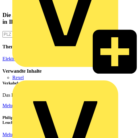
Die Altlampen Sammelstelle
in Ihrer Nähe
Themen
Elektroinstallation
Verwandte Inhalte
Rexel
Verkabelung von Rechenzentren
Das Rechenzentrum ist das Herzstück eines jeden...
Mehr lesen
Philips CorePro LED-Röhren: Der preiswerte 1:1 Ersatz für
Leuchtstoffröhren
Mehr lesen