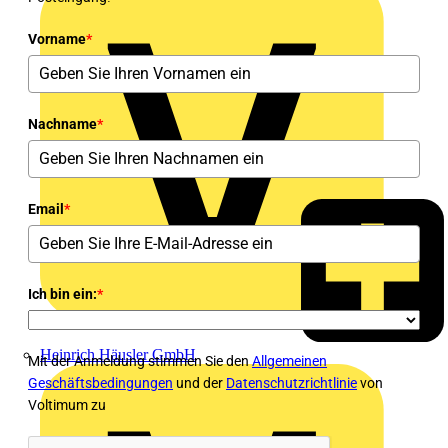
Vorname
*
Nachname
*
Email
*
Ich bin ein:
*
Heinrich Häusler GmbH
Mit der Anmeldung stimmen Sie den
Allgemeinen
Geschäftsbedingungen
und der
Datenschutzrichtlinie
von
Voltimum zu