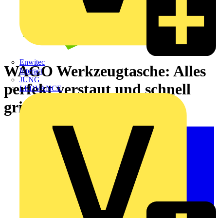
Enwitec
WAGO Werkzeugtasche: Alles
Interact
JUNG
perfekt verstaut und schnell
LEDVANCE
griffbereit!