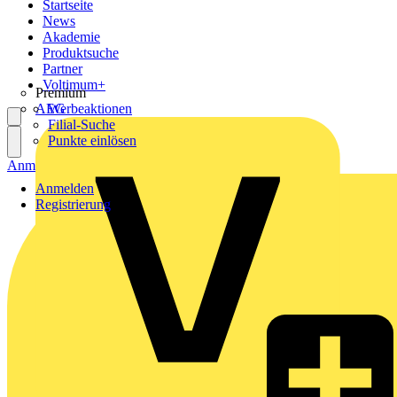
Startseite
News
Akademie
Produktsuche
Partner
Voltimum+
Premium
AEG
Werbeaktionen
Filial-Suche
Punkte einlösen
Anmelden
Registrierung
Anmelden
Registrierung