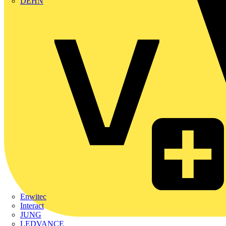
DEHN
Enwitec
Interact
JUNG
LEDVANCE