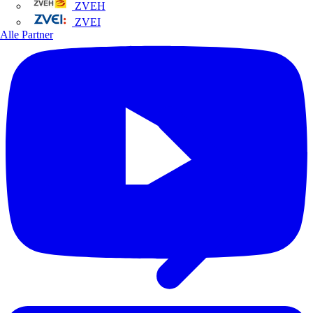
ZVEH
ZVEI
Alle Partner