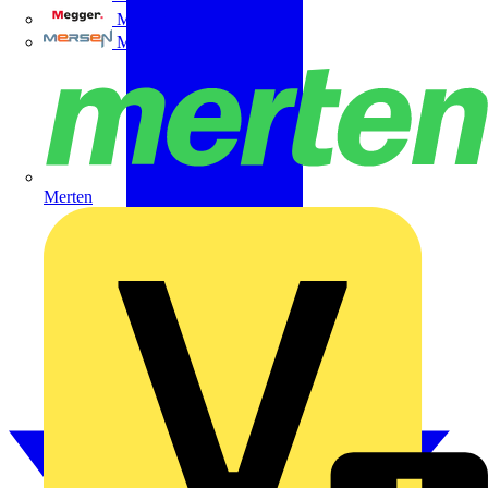
Megger
Mersen
Merten