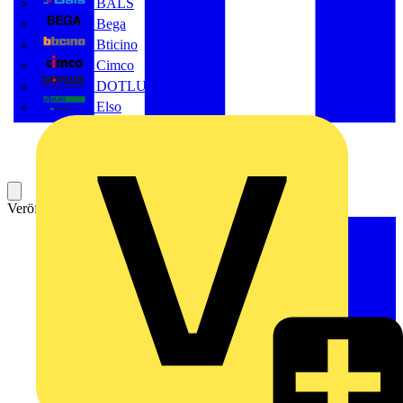
BALS
Bega
Bticino
Cimco
DOTLUX GmbH
Elso
Veröffentlicht: 19. Mai 2022
Kategorie: Aufzeichnung