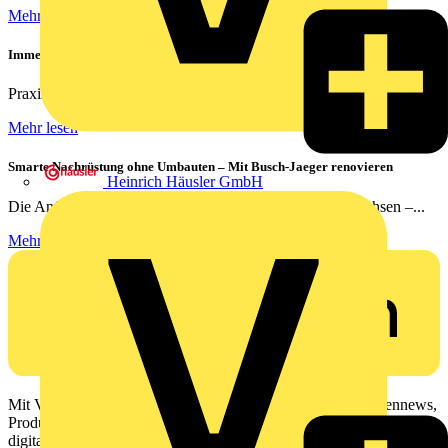
Mehr lesen
Immer das richtige Bild | Kameras richtig vernetzen
Praxisnahe Lösungen für die optimale Netzwerkverkabelung von...
Mehr lesen
Smarte Nachrüstung ohne Umbauten – Mit Busch-Jaeger renovieren
Heinrich Häusler GmbH
Die Anforderungen an moderne Elektroinstallationen wachsen –...
Mehr lesen
Mit Voltimum erhalten Elektrofachkräfte Zugang zu Branchennews,
Produktinformationen, Schulungen und Tools – alles auf einer
digitalen Plattform und Community.