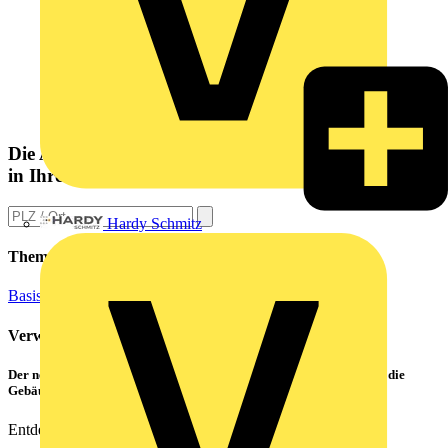
Die Altlampen Sammelstelle
in Ihrer Nähe
Hardy Schmitz
Themen
Basiswissen
Elektroinstallation
Verwandte Inhalte
Der neue CATAN C1 von PHOENIX CONTACT – das Highlight für die
Gebäudesteuerung
Entdecken Sie die Zukunft der smarten Gebäudetechnik!