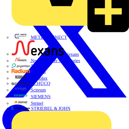
METZ CONNECT
Nexans
Nexans Power Accessories
Prysmian
Radium
Regiolux
SCHÜCO
Scireum
SIEMENS
Steinel
STRIEBEL & JOHN