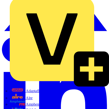
Adaptaflex
Alre
Amphenol FTG