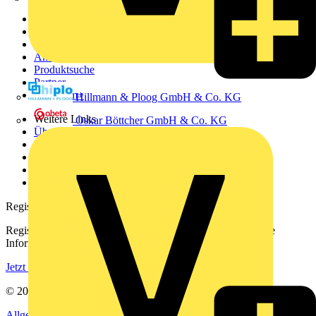
Sitemap
Startseite
News
Akademie
Produktsuche
Partner
Voltimum+
Hillmann & Ploog GmbH & Co. KG
Weitere Links
Oskar Böttcher GmbH & Co. KG
Über uns
Kontakt
Downloadbereich (PDFs)
Häufig gestellte Fragen
voltimum.com
Registrierung
Registrieren Sie sich kostenlos und erhalten Sie stets aktuelle
Informationen aus der Elektroindustrie.
Jetzt registrieren
© 2002-
2026
Voltimum
Allgemeine Geschäftsbedingungen
Datenschutzerklärung