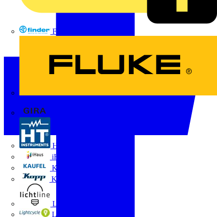
FINDER
FLUKE
Gira
HT Instruments GmbH
iHaus
Kaufel
Kopp
Lichtline
LIGHTCYCLE