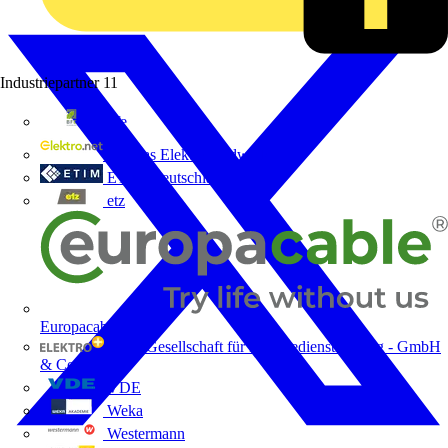
Industriepartner
11
bfe
de - das Elektrohandwerk
ETIM Deutschland eV
etz
Europacable
GED Gesellschaft für Energiedienstleistung - GmbH
& Co. KG
VDE
Weka
Westermann