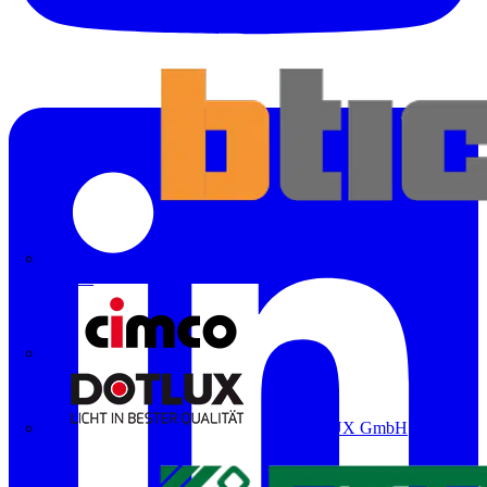
Bticino
Cimco
DOTLUX GmbH