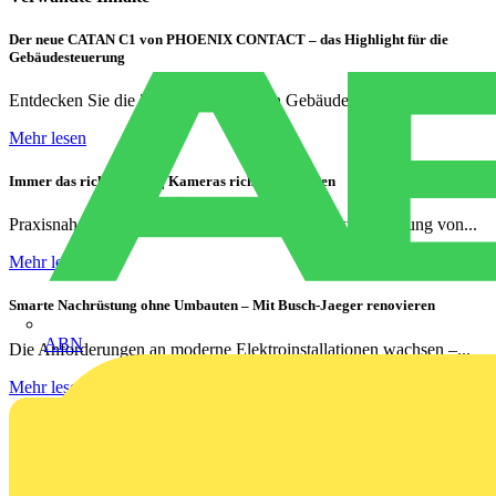
Der neue CATAN C1 von PHOENIX CONTACT – das Highlight für die
Gebäudesteuerung
Entdecken Sie die Zukunft der smarten Gebäudetechnik!
Mehr lesen
Immer das richtige Bild | Kameras richtig vernetzen
Praxisnahe Lösungen für die optimale Netzwerkverkabelung von...
Mehr lesen
Smarte Nachrüstung ohne Umbauten – Mit Busch-Jaeger renovieren
ABN
Die Anforderungen an moderne Elektroinstallationen wachsen –...
Mehr lesen