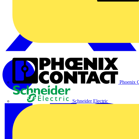
Phoenix C
Schneider Electric