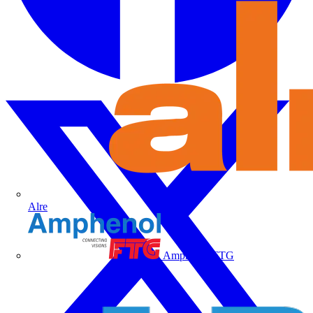
Alre
Amphenol FTG