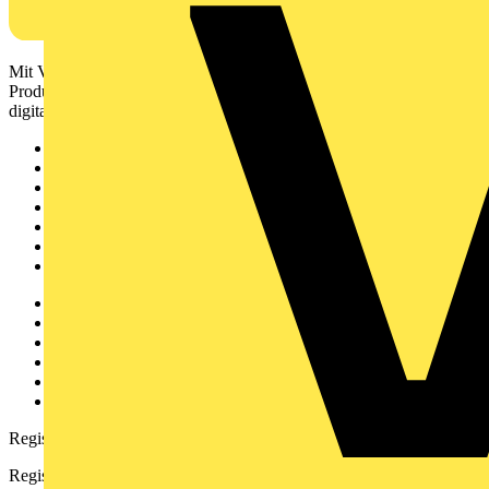
Mit Voltimum erhalten Elektrofachkräfte Zugang zu Branchennews,
Produktinformationen, Schulungen und Tools – alles auf einer
digitalen Plattform und Community.
Sitemap
Startseite
News
Akademie
Produktsuche
Partner
Voltimum+
Weitere Links
Über uns
Kontakt
Downloadbereich (PDFs)
Häufig gestellte Fragen
voltimum.com
Registrierung
Registrieren Sie sich kostenlos und erhalten Sie stets aktuelle