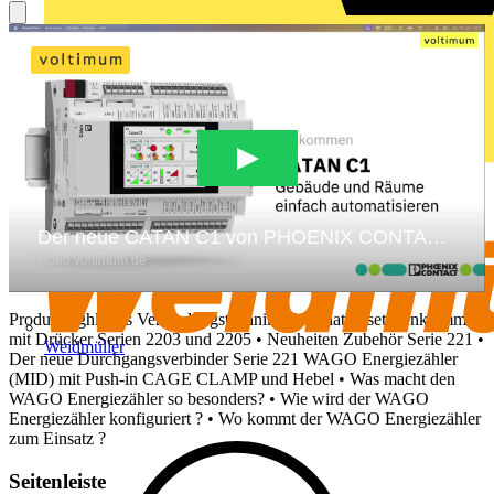
Produkthighlights Verbindungstechnik • Installationsetagenklemmen
mit Drücker Serien 2203 und 2205 • Neuheiten Zubehör Serie 221 •
Weidmüller
Der neue Durchgangsverbinder Serie 221 WAGO Energiezähler
(MID) mit Push-in CAGE CLAMP und Hebel • Was macht den
WAGO Energiezähler so besonders? • Wie wird der WAGO
Energiezähler konfiguriert ? • Wo kommt der WAGO Energiezähler
zum Einsatz ?
Seitenleiste