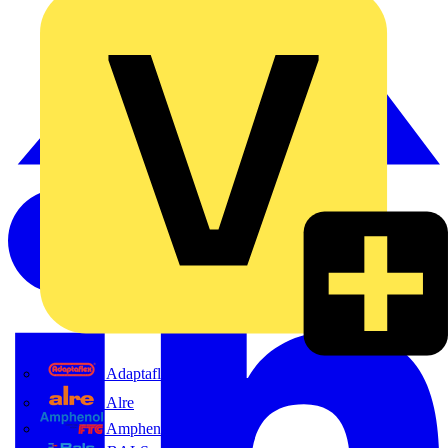
Adaptaflex
Alre
Amphenol FTG