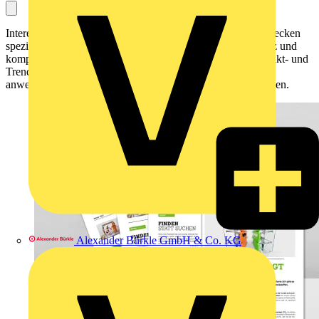
Interessantes, Wissenswertes und Unterhaltsames – das entdecken
speziell Elektroinstallateure in unserer WAGO NEWS. Kurz und
kompakt erfahren Sie darin mehr zu aktuellen Markt-, Produkt- und
Trendthemen. Außerdem erhalten Sie Praxistipps und
anwenderorientierte Informationen zu Normen und Richtlinien.
Alexander Bürkle GmbH & Co. KG