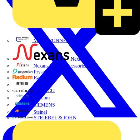
METZ CONNECT
Nexans
Nexans Power Accessories
Prysmian
Radium
Regiolux
SCHÜCO
Scireum
SIEMENS
Steinel
STRIEBEL & JOHN