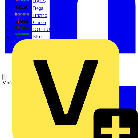
BALS
Bega
Bticino
Cimco
DOTLUX GmbH
Elso
Veröffentlicht: 20. November 2023
Kategorie: News