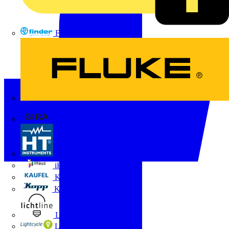
FINDER
FLUKE
Gira
HT Instruments GmbH
iHaus
Kaufel
Kopp
Lichtline
LIGHTCYCLE