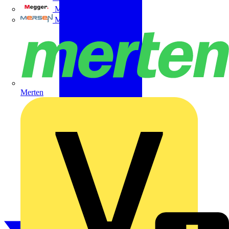
Megger
Mersen
Merten