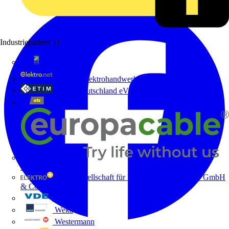
Industriepartner
11
bfe
de - das Elektrohandwerk
ETIM Deutschland eV
etz
Europacable
GED Gesellschaft für Energiedienstleistung - GmbH
& Co. KG
VDE
Weka
Westermann