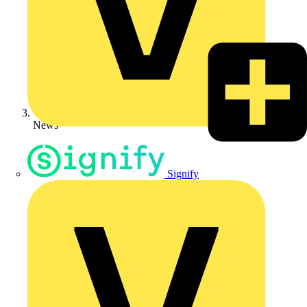
News
Signify