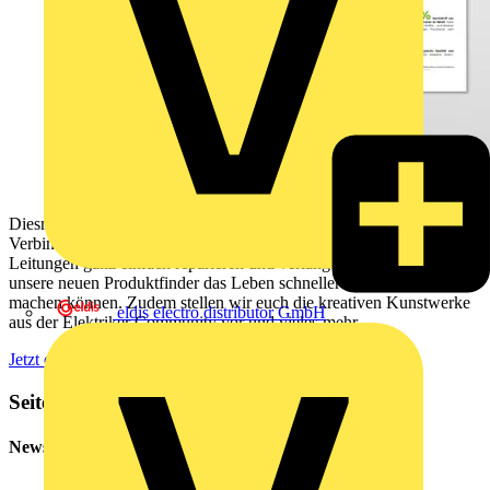
Diesmal stellen wir unter anderem unsere neue WAGO
Verbindungsklemme mit Hebeln Green Range vor, zeigen, wie man
Leitungen ganz einfach reparieren und verlängern kann oder wie
unsere neuen Produktfinder das Leben schneller und einfacher
machen können. Zudem stellen wir euch die kreativen Kunstwerke
eldis electro distributor GmbH
aus der Elektriker Community vor und vieles mehr.
Jetzt downloaden!
Seitenleiste
Newsletter