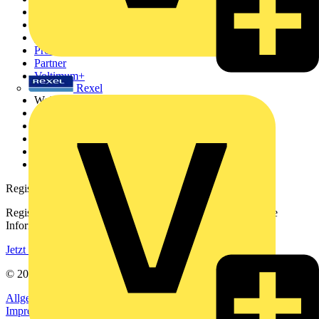
Startseite
News
Akademie
Produktsuche
Partner
Voltimum+
Rexel
Weitere Links
Über uns
Kontakt
Downloadbereich (PDFs)
Häufig gestellte Fragen
voltimum.com
Registrierung
Registrieren Sie sich kostenlos und erhalten Sie stets aktuelle
Informationen aus der Elektroindustrie.
Jetzt registrieren
© 2002-
2026
Voltimum
Allgemeine Geschäftsbedingungen
Datenschutzerklärung
Impressum