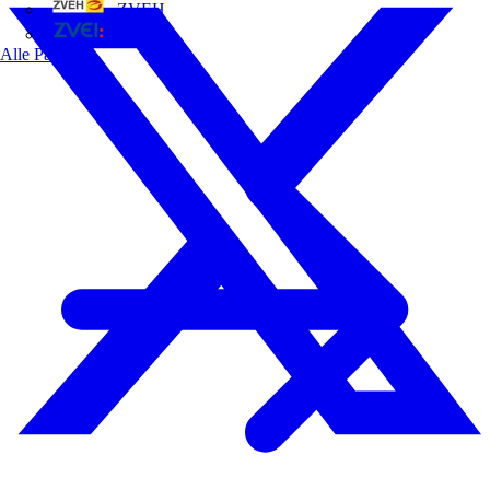
ZVEH
ZVEI
Alle Partner