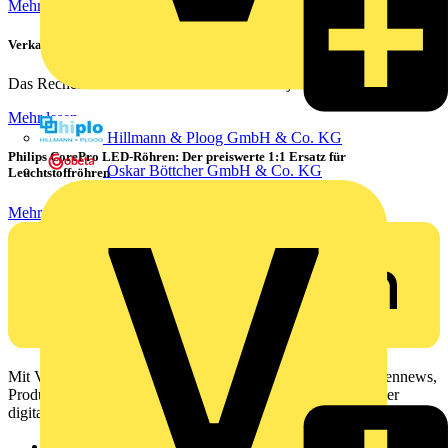
Mehr lesen
Verkabelung von Rechenzentren
Das Rechenzentrum ist das Herzstück eines jeden...
Mehr lesen
Hillmann & Ploog GmbH & Co. KG
Philips CorePro LED-Röhren: Der preiswerte 1:1 Ersatz für
Oskar Böttcher GmbH & Co. KG
Leuchtstoffröhren
Mehr lesen
Mit Voltimum erhalten Elektrofachkräfte Zugang zu Branchennews,
Produktinformationen, Schulungen und Tools – alles auf einer
digitalen Plattform und Community.
Sitemap