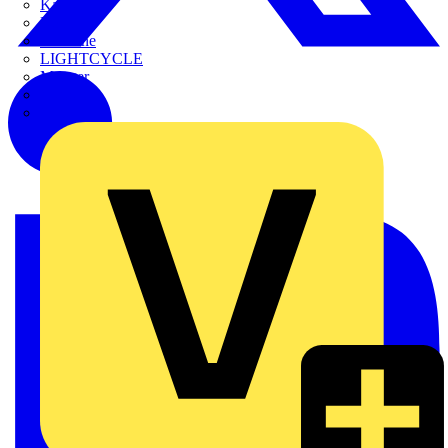
Kaufel
Kopp
Lichtline
LIGHTCYCLE
Megger
Mersen
Merten