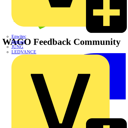
Enwitec
WAGO Feedback Community
Interact
JUNG
LEDVANCE