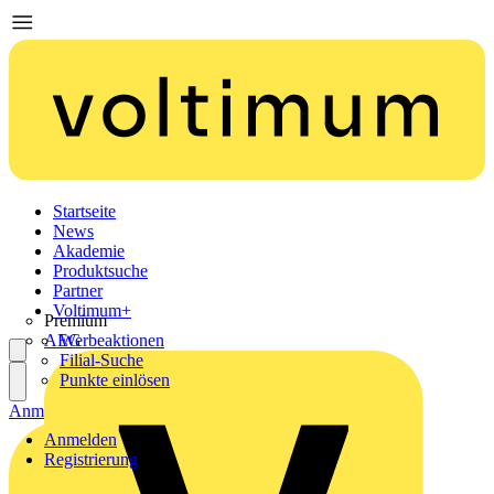
Startseite
News
Akademie
Produktsuche
Partner
Voltimum+
Premium
AEG
Werbeaktionen
Filial-Suche
Punkte einlösen
Anmelden
Registrierung
Anmelden
Registrierung