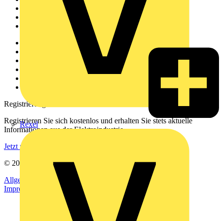
Produktsuche
Partner
Voltimum+
Weitere Links
Über uns
Kontakt
Downloadbereich (PDFs)
Häufig gestellte Fragen
voltimum.com
Registrierung
Registrieren Sie sich kostenlos und erhalten Sie stets aktuelle
Rexel
Informationen aus der Elektroindustrie.
Jetzt registrieren
© 2002-
2026
Voltimum
Allgemeine Geschäftsbedingungen
Datenschutzerklärung
Impressum