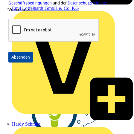
Geschäftsbedingungen
und der
Datenschutzrichtlinie
von
Emil Löffelhardt GmbH & Co. KG
Voltimum zu
Absenden
Hardy Schmitz