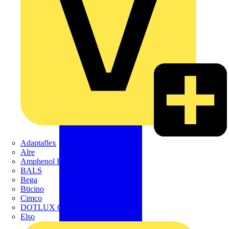
Adaptaflex
Alre
Amphenol FTG
BALS
Bega
Bticino
Cimco
DOTLUX GmbH
Elso