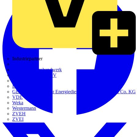
Industriepartner
bfe
de - das Elektrohandwerk
ETIM Deutschland eV
etz
Europacable
GED Gesellschaft für Energiedienstleistung - GmbH & Co. KG
VDE
Weka
Westermann
ZVEH
ZVEI