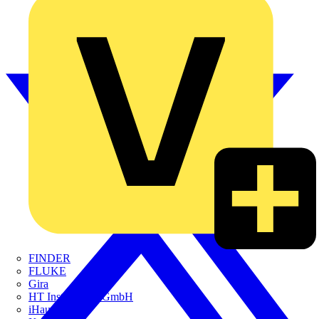
FINDER
FLUKE
Gira
HT Instruments GmbH
iHaus