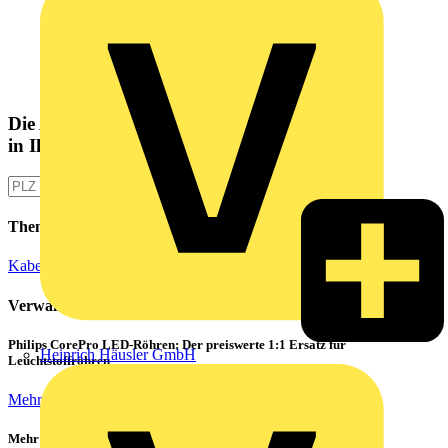
Die Altlampen Sammelstelle
in Ihrer Nähe
Themen
Kabelverlegetechnik
Verwandte Inhalte
Philips CorePro LED-Röhren: Der preiswerte 1:1 Ersatz für
Heinrich Häusler GmbH
Leuchtstoffröhren
Mehr lesen
Mehr Sicherheit für zu Hause