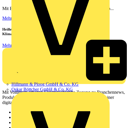
Mit Busch-free@home® schlafen Ihre Kunden ruhiger – ob...
Mehr lesen
Heiße Sommer, kühle Köpfe: Verbraucher setzen immer mehr auf
Klimageräte und Ventilatoren
Mehr lesen
Hillmann & Ploog GmbH & Co. KG
Oskar Böttcher GmbH & Co. KG
Mit Voltimum erhalten Elektrofachkräfte Zugang zu Branchennews,
Produktinformationen, Schulungen und Tools – alles auf einer
digitalen Plattform und Community.
Sitemap
Startseite
News
Akademie