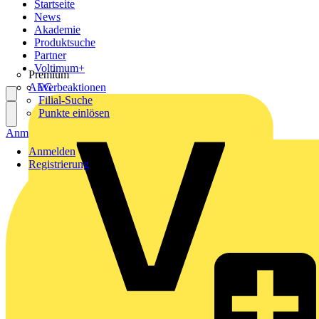
Startseite
News
Akademie
Produktsuche
Partner
Voltimum+
Premium
AEG
Werbeaktionen
Filial-Suche
Punkte einlösen
Anmelden
Registrierung
Anmelden
Registrierung