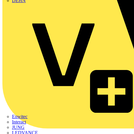
DEHN
Enwitec
Interact
JUNG
LEDVANCE