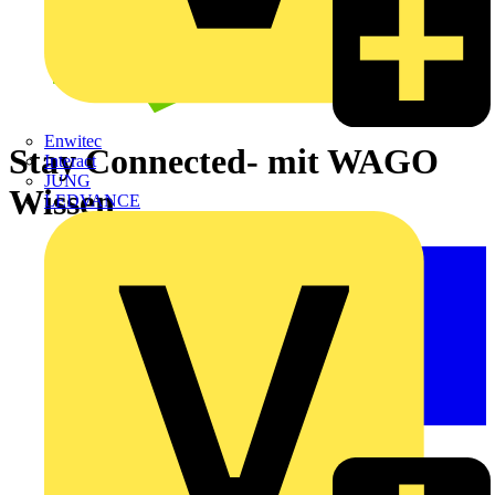
Enwitec
Stay Connected- mit WAGO
Interact
JUNG
Wissen
LEDVANCE