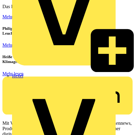
Das Rechenzentrum ist das Herzstück eines jeden...
Mehr lesen
Philips CorePro LED-Röhren: Der preiswerte 1:1 Ersatz für
Leuchtstoffröhren
Mehr lesen
Heiße Sommer, kühle Köpfe: Verbraucher setzen immer mehr auf
Klimageräte und Ventilatoren
Mehr lesen
Rexel
Mit Voltimum erhalten Elektrofachkräfte Zugang zu Branchennews,
Produktinformationen, Schulungen und Tools – alles auf einer
digitalen Plattform und Community.