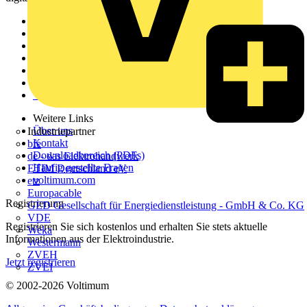
Sitemap
Startseite
News
Akademie
Produktsuche
Partner
Voltimum+
Weitere Links
Über uns
Industriepartner
Kontakt
bfe
Downloadbereich (PDFs)
de - das Elektrohandwerk
Häufig gestellte Fragen
ETIM Deutschland eV
voltimum.com
etz
Europacable
Registrierung
GED Gesellschaft für Energiedienstleistung - GmbH & Co. KG
VDE
Registrieren Sie sich kostenlos und erhalten Sie stets aktuelle
Weka
Informationen aus der Elektroindustrie.
Westermann
ZVEH
Jetzt registrieren
ZVEI
© 2002-
2026
Voltimum