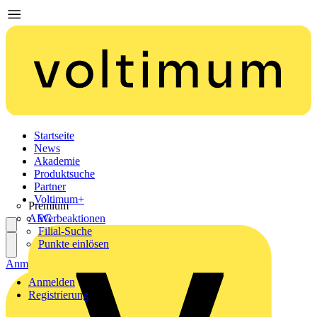
Startseite
News
Akademie
Produktsuche
Partner
Voltimum+
Premium
AEG
Werbeaktionen
Filial-Suche
Punkte einlösen
Anmelden
Registrierung
Anmelden
Registrierung