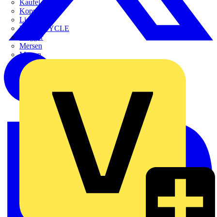
Kaufel
Kopp
Lichtline
LIGHTCYCLE
Megger
Mersen
Merten