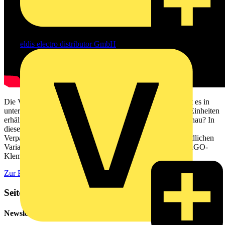
eldis electro distributor GmbH
Die Verbindungsdosenklemme mit Hebel der Serie 221 gibt es in
unterschiedlichen Verpackungseinheiten. Aber in welchen Einheiten
erhält man die beliebten WAGOKlemmen der Serie 221 genau? In
diesem Video zeigen wir euch die Einheiten der Standard-
Verpackung. Wir zeigen euch aber auch, welche unterschiedlichen
Varianten der L-BOXXEN es von WAGO gibt, die die WAGO-
Klemmen der Serie 221 enthalten.
Zur Playlist
Seitenleiste
Newsletter