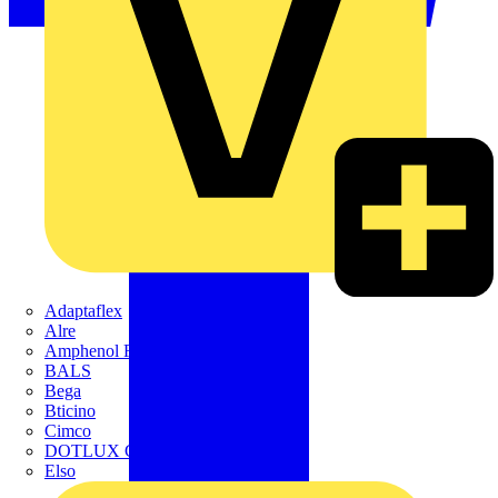
Adaptaflex
Alre
Amphenol FTG
BALS
Bega
Bticino
Cimco
DOTLUX GmbH
Elso