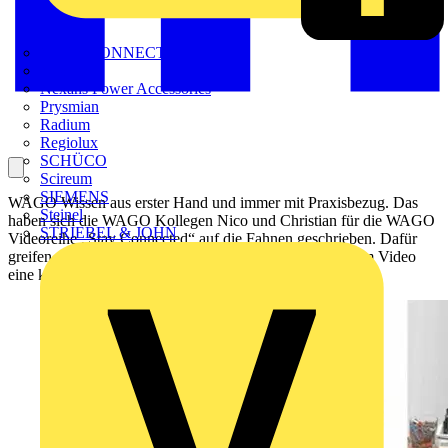
METZ CONNECT
Nexans
Nexans Power Accessories
Prysmian
Radium
Regiolux
SCHÜCO
Scireum
SIEMENS
WAGO Wissen aus erster Hand und immer mit Praxisbezug. Das
Steinel
haben sich die WAGO Kollegen Nico und Christian für die WAGO
STRIEBEL & JOHN
Videoreihe „Stay Connected“ auf die Fahnen geschrieben. Dafür
greifen sie in ihren Tipps zu Elektroinstallationen in jedem Video
eine konkrete Fragestellung auf. Schaut’s euch an!