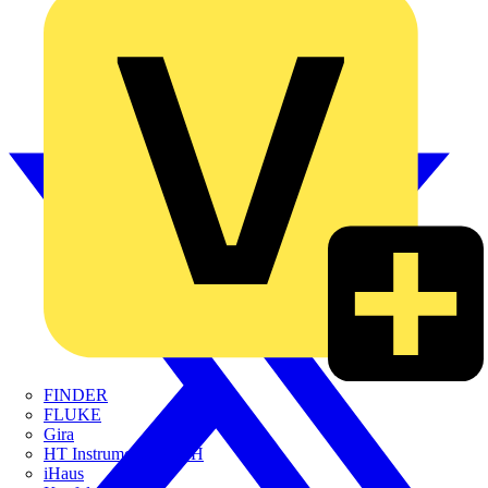
FINDER
FLUKE
Gira
HT Instruments GmbH
iHaus