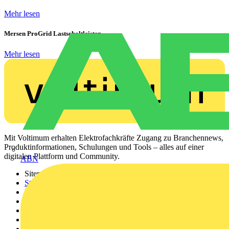
Mehr lesen
Mersen ProGrid Lastschaltleisten
Mehr lesen
Mit Voltimum erhalten Elektrofachkräfte Zugang zu Branchennews,
Produktinformationen, Schulungen und Tools – alles auf einer
digitalen Plattform und Community.
ABN
Sitemap
Startseite
News
Akademie
Produktsuche
Partner
Voltimum+