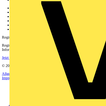
Weitere Links
Über uns
Kontakt
Downloadbereich (PDFs)
Häufig gestellte Fragen
voltimum.com
Registrierung
Registrieren Sie sich kostenlos und erhalten Sie stets aktuelle
Informationen aus der Elektroindustrie.
Jetzt registrieren
© 2002-
2026
Voltimum
Allgemeine Geschäftsbedingungen
Datenschutzerklärung
Impressum