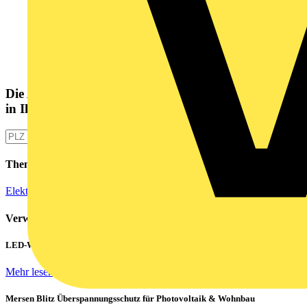
Die Altlampen Sammelstelle
in Ihrer Nähe
Themen
Elektroinstallation
Verwandte Inhalte
LED-Walls effizient betreiben: Hohe Einschaltströme beherrschen
Mehr lesen
Mersen Blitz Überspannungsschutz für Photovoltaik & Wohnbau