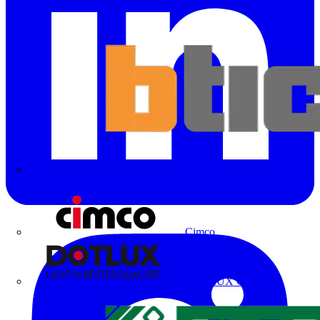
Bticino
Cimco
DOTLUX GmbH