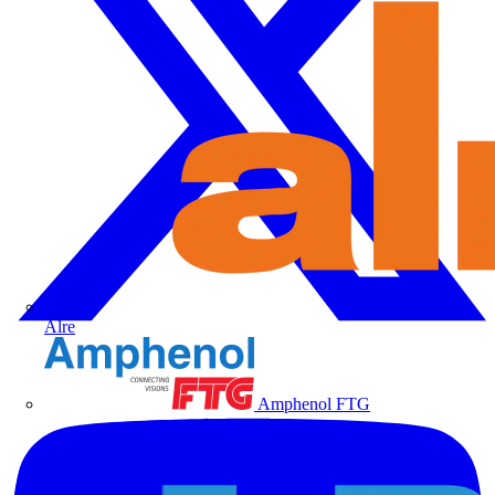
Alre
Amphenol FTG