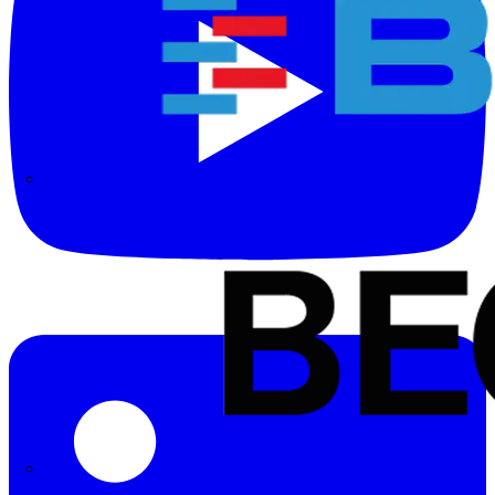
BALS
Bega