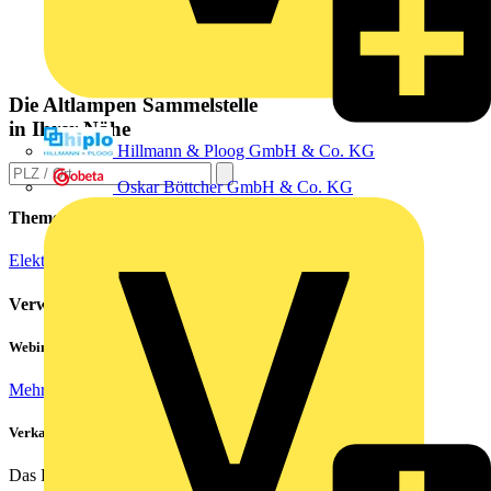
Die Altlampen Sammelstelle
in Ihrer Nähe
Hillmann & Ploog GmbH & Co. KG
Oskar Böttcher GmbH & Co. KG
Themen
Elektroinstallation
Verwandte Inhalte
Webinar: Not-Aus und Not-Halt in der Praxis
Mehr lesen
Verkabelung von Rechenzentren
Das Rechenzentrum ist das Herzstück eines jeden...