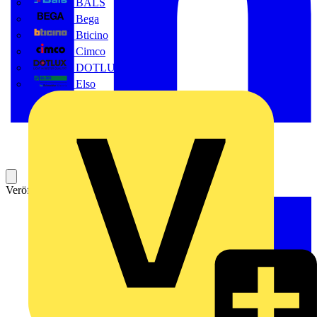
BALS
Bega
Bticino
Cimco
DOTLUX GmbH
Elso
Veröffentlicht: 4. April 2025
Kategorie: News