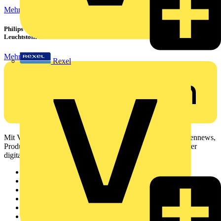
Mehr lesen
Philips CorePro LED-Röhren: Der preiswerte 1:1 Ersatz für
Leuchtstoffröhren
Mehr lesen
Rexel
Mit Voltimum erhalten Elektrofachkräfte Zugang zu Branchennews,
Produktinformationen, Schulungen und Tools – alles auf einer
digitalen Plattform und Community.
Sitemap
Startseite
News
Akademie
Produktsuche
Partner