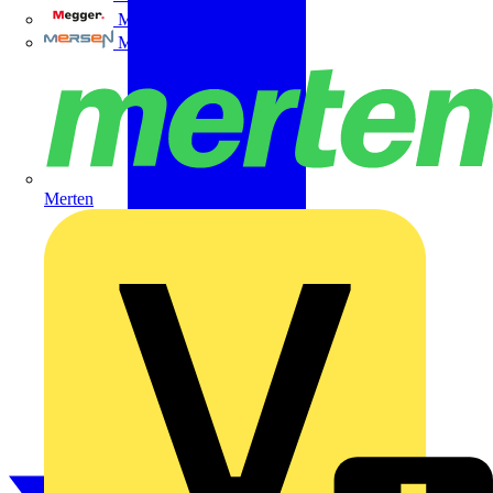
Megger
Mersen
Merten