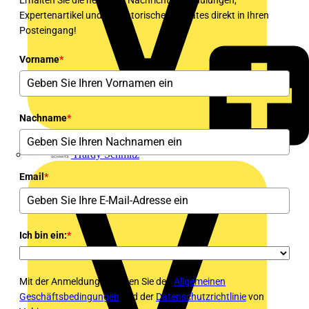
Erhalten Sie die neuesten Nachrichten, Schulungen,
Expertenartikel und regulatorischen Updates direkt in Ihren
Posteingang!
Vorname
*
Nachname
*
Hardy Schmitz
Email
*
Ich bin ein:
*
Mit der Anmeldung stimmen Sie den
Allgemeinen
Geschäftsbedingungen
und der
Datenschutzrichtlinie
von