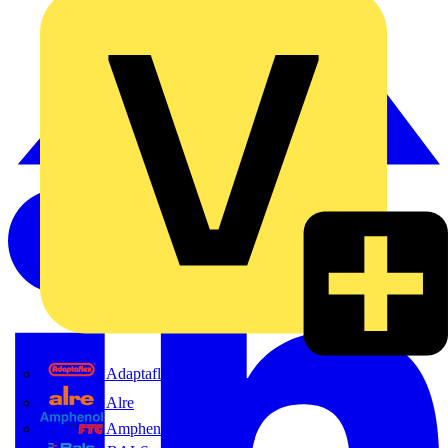
Adaptaflex
Alre
Amphenol FTG