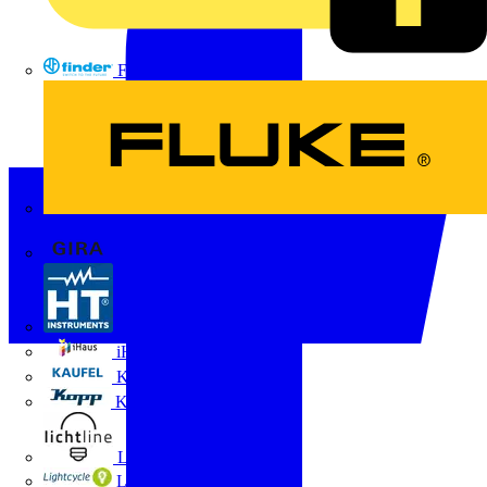
FINDER
FLUKE
Gira
HT Instruments GmbH
iHaus
Kaufel
Kopp
Lichtline
LIGHTCYCLE