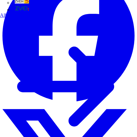
ZVEH
ZVEI
Alle Partner