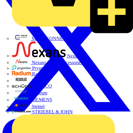
METZ CONNECT
Nexans
Nexans Power Accessories
Prysmian
Radium
Regiolux
SCHÜCO
Scireum
SIEMENS
Steinel
STRIEBEL & JOHN