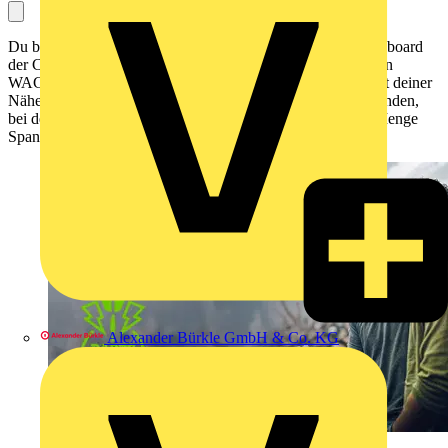
Du bist nicht nur am Verteilerkasten, sondern auch am Dartsboard
der Chef? Dann zeig uns deine Treffsicherheit bei der großen
WAGO Darts Challenge 2025! Qualifiziere dich in der Stadt deiner
Nähe und sichere dir die Chance auf das große Finale in Minden,
bei dem ein sensationeller Hauptgewinn winkt – und jede Menge
Spannung, Action und Spaß!
Alexander Bürkle GmbH & Co. KG