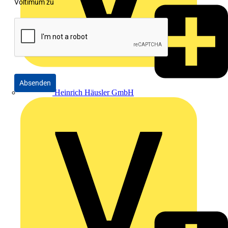
Voltimum zu
Absenden
Heinrich Häusler GmbH