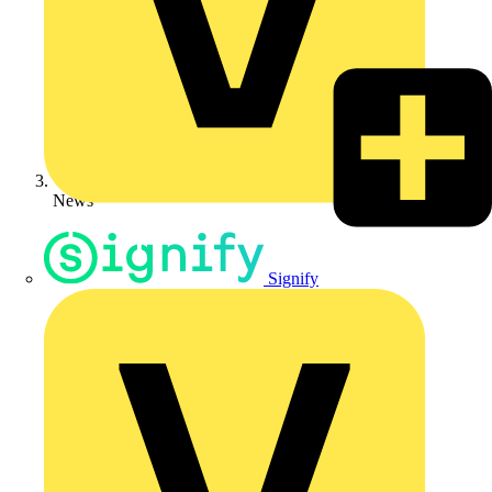
News
Signify