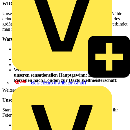
WDC 2025 – Finde dein Turnier!
Unsere große Roadshow macht Halt in ganz Deutschland! Wähle
deinen Standort, sichere dir deinen Startplatz und werde Teil des
größten Darts-Events für Elektroprofis. Denn: Mit WAGO verbindet
man mehr!
Warum du unbedingt dabei sein solltest
Spiele mit den besten Elektroprofis-Kollegen aus ganz
Deutschland
Lerne von bekannten Darts-Influencern & Darts-Profis
Genieße die geniale Afterwork-Stimmung mit Drinks & Food
Werde zum WAGO Darts Champion 2025 und
gewinne
unseren sensationellen Hauptgewinn: Eine Reise für 2
Personen nach London zur Darts-Weltmeisterschaft!
eldis electro distributor GmbH
Weitere Infos findest du in den Teilnahmebedingungen .
Unsere Tour-Stopps
Start ist immer ab 16:00 Uhr. Kommt einfach vorbei, sobald ihr
Feierabend habt!
13.05.2025 – Hannover