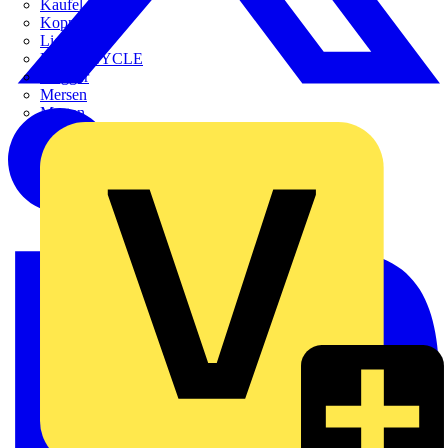
Kaufel
Kopp
Lichtline
LIGHTCYCLE
Megger
Mersen
Merten