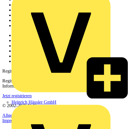
News
Akademie
Produktsuche
Partner
Voltimum+
Weitere Links
Über uns
Kontakt
Downloadbereich (PDFs)
Häufig gestellte Fragen
voltimum.com
Registrierung
Registrieren Sie sich kostenlos und erhalten Sie stets aktuelle
Informationen aus der Elektroindustrie.
Jetzt registrieren
Heinrich Häusler GmbH
© 2002-
2026
Voltimum
Allgemeine Geschäftsbedingungen
Datenschutzerklärung
Impressum