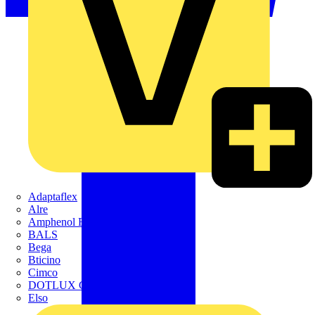
Adaptaflex
Alre
Amphenol FTG
BALS
Bega
Bticino
Cimco
DOTLUX GmbH
Elso