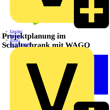
Enwitec
Projektplanung im
Interact
JUNG
Schaltschrank mit WAGO
LEDVANCE