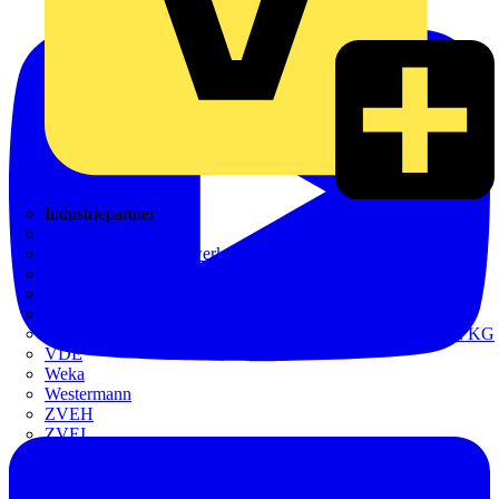
Industriepartner
bfe
de - das Elektrohandwerk
ETIM Deutschland eV
etz
Europacable
GED Gesellschaft für Energiedienstleistung - GmbH & Co. KG
VDE
Weka
Westermann
ZVEH
ZVEI