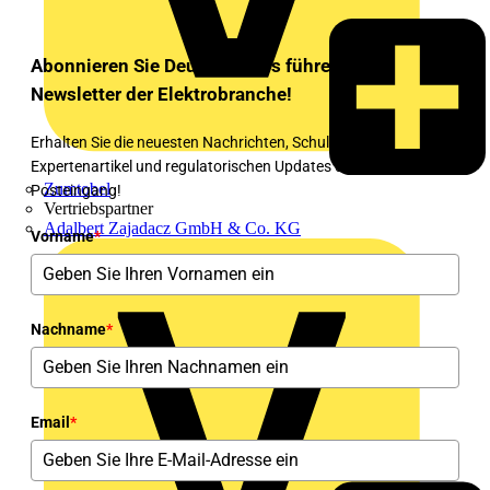
Abonnieren Sie Deutschlands führenden
Newsletter der Elektrobranche!
Erhalten Sie die neuesten Nachrichten, Schulungen,
Expertenartikel und regulatorischen Updates direkt in Ihren
Zumtobel
Posteingang!
Vertriebspartner
Adalbert Zajadacz GmbH & Co. KG
Vorname
*
Nachname
*
Email
*