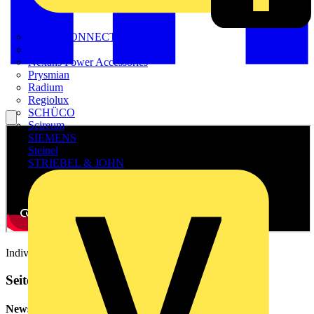
METZ CONNECT
Nexans
Nexans Power Accessories
Prysmian
Radium
Regiolux
SCHÜCO
Scireum
SIEMENS
Steinel
STRIEBEL & JOHN
Individuelle Projekte planen und in 3D konfigurieren.
Seitenleiste
Newsletter