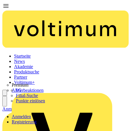
Startseite
News
Akademie
Produktsuche
Partner
Voltimum+
Premium
AEG
Werbeaktionen
Filial-Suche
Punkte einlösen
Anmelden
Registrierung
Anmelden
Registrierung