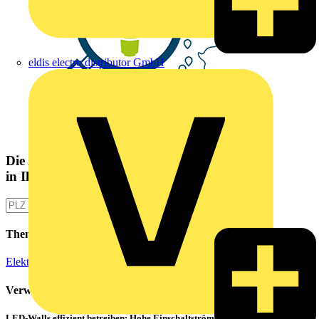
eldis electro distributor GmbH
Die Altlampen Sammelstelle
in Ihrer Nähe
Themen
Elektroinstallation
Verwandte Inhalte
LED-Walls effizient betreiben: Hohe Einschaltströme beherrschen