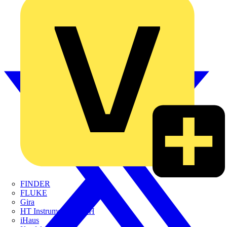
FINDER
FLUKE
Gira
HT Instruments GmbH
iHaus