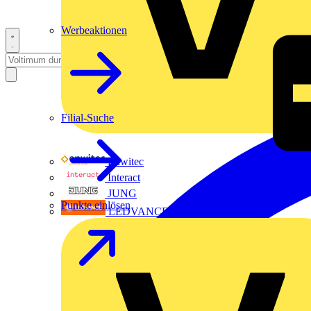
Werbeaktionen
Filial-Suche
Enwitec
Interact
JUNG
Punkte einlösen
LEDVANCE