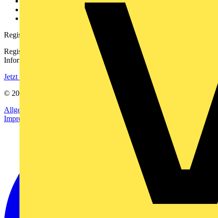
Downloadbereich (PDFs)
Häufig gestellte Fragen
voltimum.com
Registrierung
Registrieren Sie sich kostenlos und erhalten Sie stets aktuelle
Informationen aus der Elektroindustrie.
Jetzt registrieren
© 2002-
2026
Voltimum
Allgemeine Geschäftsbedingungen
Datenschutzerklärung
Impressum