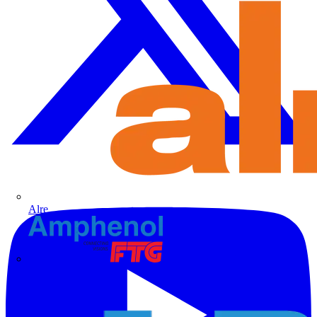
Alre
Amphenol FTG