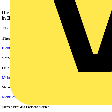
Die Altlampen Sammelstelle
in Ihrer Nähe
Themen
Elektroinstallation
Verwandte Inhalte
LED-Walls effizient betreiben: Hohe Einschaltströme beherrschen
Mehr lesen
Mersen Blitz Überspannungsschutz für Photovoltaik & Wohnbau
Mehr lesen
Mersen ProGrid Lastschaltleisten