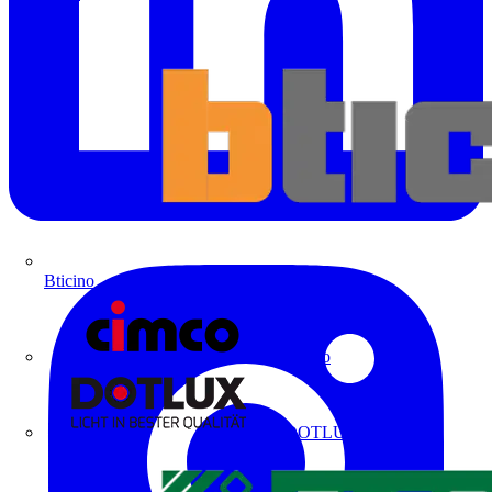
Bticino
Cimco
DOTLUX GmbH