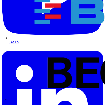
BALS
Bega