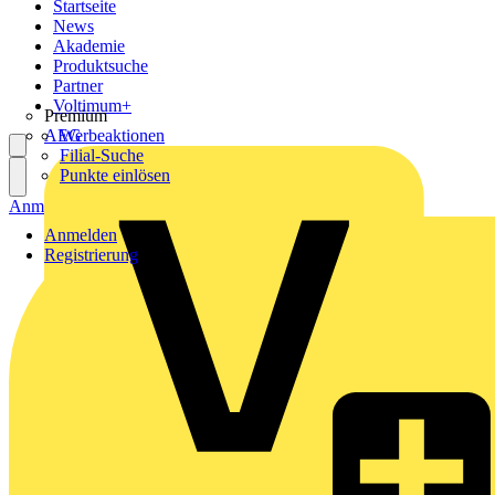
Startseite
News
Akademie
Produktsuche
Partner
Voltimum+
Premium
AEG
Werbeaktionen
Filial-Suche
Punkte einlösen
Anmelden
Registrierung
Anmelden
Registrierung