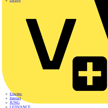
DEHN
Enwitec
Interact
JUNG
LEDVANCE