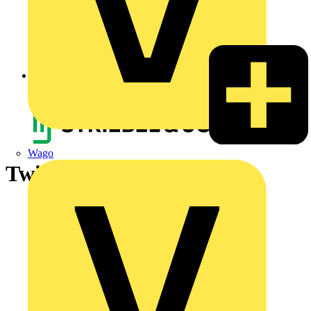
Zurück zu Nachrichten
Wago
TwinLine-X