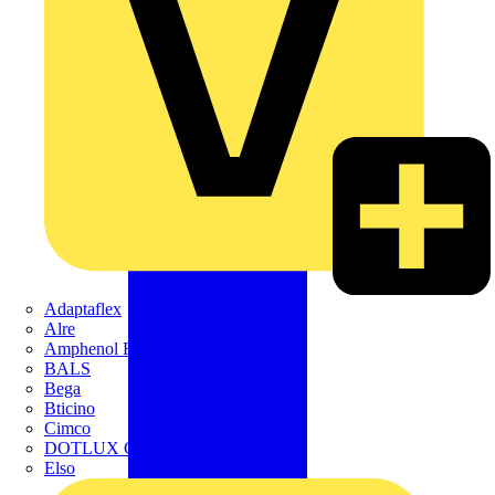
Adaptaflex
Alre
Amphenol FTG
BALS
Bega
Bticino
Cimco
DOTLUX GmbH
Elso