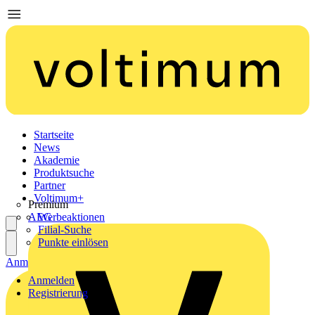
Startseite
News
Akademie
Produktsuche
Partner
Voltimum+
Premium
AEG
Werbeaktionen
Filial-Suche
Punkte einlösen
Anmelden
Registrierung
Anmelden
Registrierung