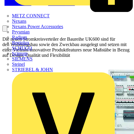
METZ CONNECT
Nexans
Nexans Power Accessories
Prysmian
Radium
Die neuen Stromkreisverteiler der Baureihe UK600 sind für
Regiolux
den Wohnungsbau sowie den Zweckbau ausgelegt und setzen mit
SCHÜCO
einer Vielzahl innovativer Produktfeatures neue Maßstäbe in Bezug
Scireum
auf Design, Qualität und Flexibilität
SIEMENS
Steinel
STRIEBEL & JOHN