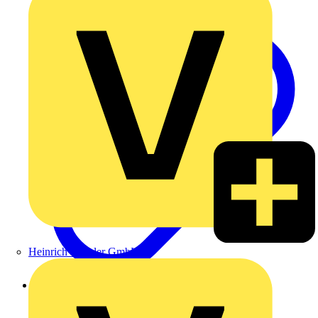
Produktvideo UK600
Heinrich Häusler GmbH
Videointerview zum UK600