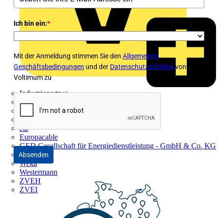
Ich bin ein:
*
Mit der Anmeldung stimmen Sie den
Allgemeinen
Geschäftsbedingungen
und der
Datenschutzrichtlinie
von
Voltimum zu
Industriepartner
bfe
de - das Elektrohandwerk
ETIM Deutschland eV
etz
Europacable
GED Gesellschaft für Energiedienstleistung - GmbH & Co. KG
VDE
Absenden
Weka
Westermann
ZVEH
ZVEI