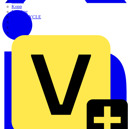
Kaufel
Kopp
Lichtline
LIGHTCYCLE
Megger
Mersen
Merten