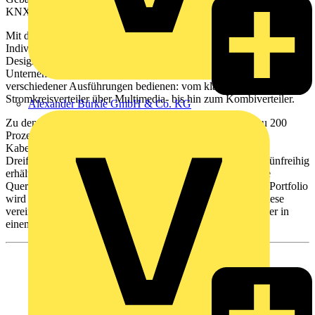
KNX.
Mit der zunehmenden Digitalisierung und dem Bedürfnis nach
Individualisierung bieten die UK600-Stromkreisverteiler erstklassige
Design- und Qualitätslösungen für moderne Häuser und
Unternehmen. Der Kunde kann sich aus einer Vielzahl
verschiedener Ausführungen bedienen: vom klassischen
Stromkreisverteiler über Multimedia- bis hin zum Kombiverteiler.
Alexander Bürkle GmbH & Co. KG
Zu den Highlights der UK600 Baureihe gehören der bis zu 200
Prozent größere Anschlussraum, ein innovatives
Kabelführungssystem und um 120 Grad drehbare
Dreifachsteckdosen. Des Weiteren ist der Verteiler ein- bis fünfreihig
erhältlich. Auch lassen sich mehrere Verteiler verbinden, die
Querverdrahtung untereinander ist einfach realisierbar. Das Portfolio
wird durch das Angebot an Kombiverteilern abgerundet. Diese
vereinen die Vorteile aus Stromkreis- und Multimediaverteiler in
einem Gerät.