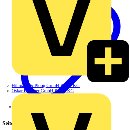
Hillmann & Ploog GmbH & Co. KG
Oskar Böttcher GmbH & Co. KG
Produktwebseite UK600
Seitenleiste