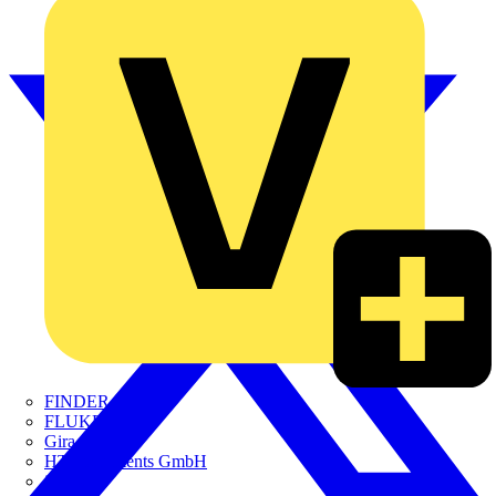
FINDER
FLUKE
Gira
HT Instruments GmbH
iHaus