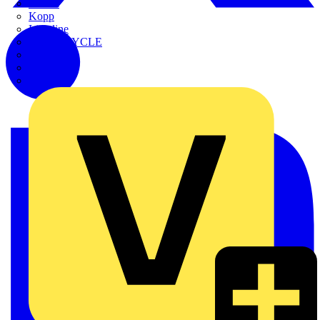
Kaufel
Kopp
Lichtline
LIGHTCYCLE
Megger
Mersen
Merten