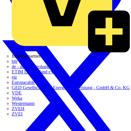
Industriepartner
bfe
de - das Elektrohandwerk
ETIM Deutschland eV
etz
Europacable
GED Gesellschaft für Energiedienstleistung - GmbH & Co. KG
VDE
Weka
Westermann
ZVEH
ZVEI