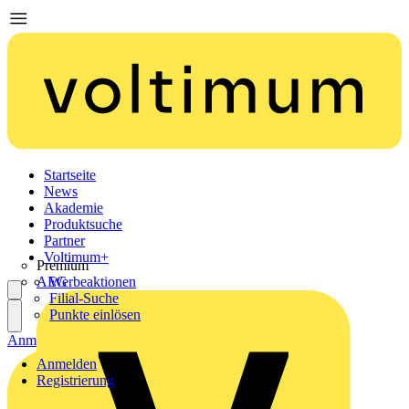
Startseite
News
Akademie
Produktsuche
Partner
Voltimum+
Premium
AEG
Werbeaktionen
Filial-Suche
Punkte einlösen
Anmelden
Registrierung
Anmelden
Registrierung