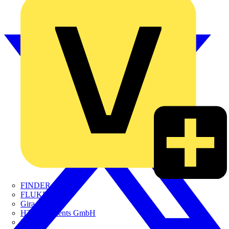
FINDER
FLUKE
Gira
HT Instruments GmbH
iHaus