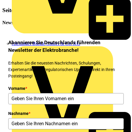
Seitenleiste
Newsletter
Abonnieren Sie Deutschlands führenden
Alexander Bürkle GmbH & Co. KG
Newsletter der Elektrobranche!
Erhalten Sie die neuesten Nachrichten, Schulungen,
Expertenartikel und regulatorischen Updates direkt in Ihren
Posteingang!
Vorname
*
Nachname
*