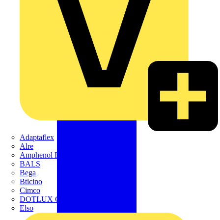
Adaptaflex
Alre
Amphenol FTG
BALS
Bega
Bticino
Cimco
DOTLUX GmbH
Elso