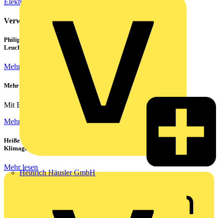
Elektroinstallation
Verwandte Inhalte
Philips CorePro LED-Röhren: Der preiswerte 1:1 Ersatz für
Leuchtstoffröhren
Mehr lesen
Mehr Sicherheit für zu Hause
Mit Busch-free@home® schlafen Ihre Kunden ruhiger – ob...
Mehr lesen
Heiße Sommer, kühle Köpfe: Verbraucher setzen immer mehr auf
Klimageräte und Ventilatoren
Mehr lesen
Heinrich Häusler GmbH