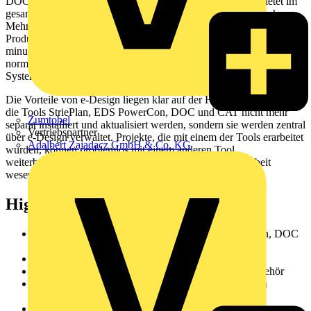
DOC und CAT in die integrierte Software Suite e-Design bietet im
gesamten Planungsprozess von Schaltanlagen gleich mehrfachen
Mehrwert: Elektrische Systeme werden sicher dimensioniert,
Produkte, Zubehör und Kosten rasch ermittelt, Schaltanlagen
minutenschnell konfiguriert und die Detailplanung und
normgerechte Dokumentation einfach realisiert – mit nur einem
System.
Die Vorteile von e-Design liegen klar auf der Hand: Künftig müssen
die Tools StriePlan, EDS PowerCon, DOC und CAT nicht mehr
Zumtobel
separat installiert und aktualisiert werden, sondern sie werden zentral
Vertriebspartner
über e-Design verwaltet. Projekte, die mit einem der Tools erarbeitet
Adalbert Zajadacz GmbH & Co. KG
wurden, können problemlos mit einem anderen Tool
weiterbearbeitet werden. Dies alles macht die Planungsarbeit
wesentlich flexibler, einfacher und schneller.
Highlights
Gemeinsames Dateiformat StriePlan, EDS PowerCon, DOC
und CAT
Alle Geräte- und Gehäusesysteme integriert
Auswahl und Konfiguration von Produkten und Zubehör
Konfiguration und Dimensionierung von elektrischen
Anlagen
Erstellung von Angeboten und Dokumentationen