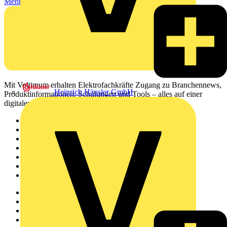
Mehr lesen
Mit Voltimum erhalten Elektrofachkräfte Zugang zu Branchennews,
Heinrich Häusler GmbH
Produktinformationen, Schulungen und Tools – alles auf einer
digitalen Plattform und Community.
Sitemap
Startseite
News
Akademie
Produktsuche
Partner
Voltimum+
Weitere Links
Über uns
Kontakt
Downloadbereich (PDFs)