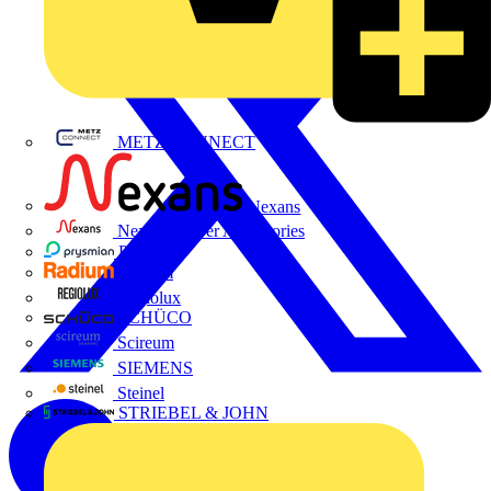
METZ CONNECT
Nexans
Nexans Power Accessories
Prysmian
Radium
Regiolux
SCHÜCO
Scireum
SIEMENS
Steinel
STRIEBEL & JOHN