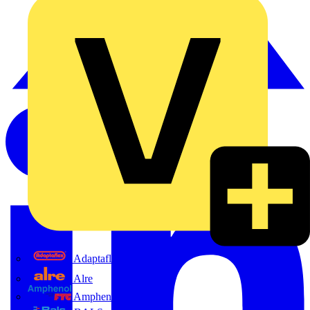
Adaptaflex
Alre
Amphenol FTG