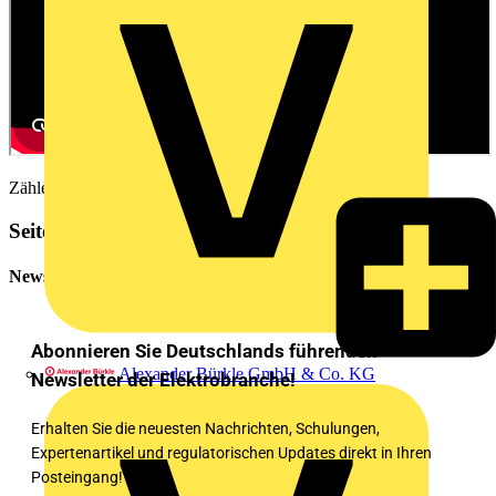
Zählerschränke/Wandschränke ComfortLine
Seitenleiste
Newsletter
Abonnieren Sie Deutschlands führenden
Alexander Bürkle GmbH & Co. KG
Newsletter der Elektrobranche!
Erhalten Sie die neuesten Nachrichten, Schulungen,
Expertenartikel und regulatorischen Updates direkt in Ihren
Posteingang!