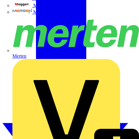
Megger
Mersen
Merten