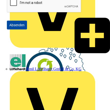
Absenden
Emil Löffelhardt GmbH & Co. KG