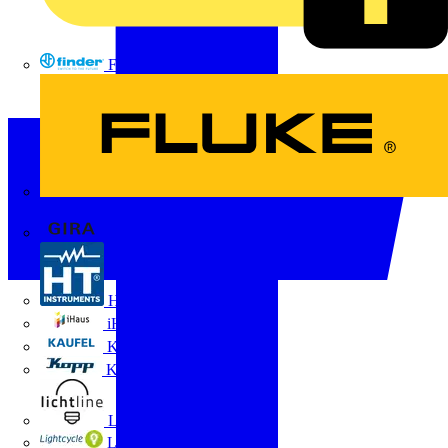
FINDER
FLUKE
Gira
HT Instruments GmbH
iHaus
Kaufel
Kopp
Lichtline
LIGHTCYCLE