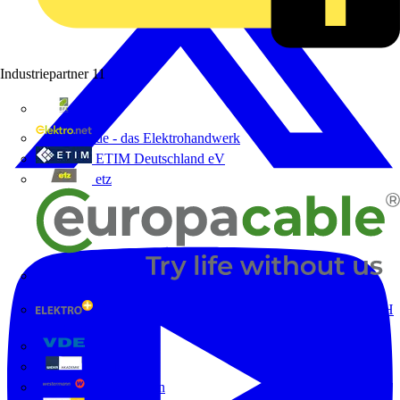
Industriepartner
11
bfe
de - das Elektrohandwerk
ETIM Deutschland eV
etz
Europacable
GED Gesellschaft für Energiedienstleistung - GmbH
& Co. KG
VDE
Weka
Westermann