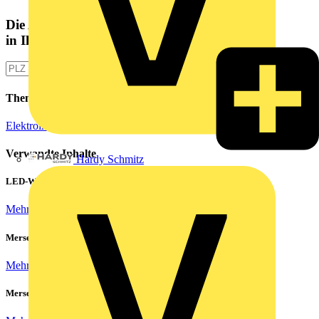
Die Altlampen Sammelstelle
in Ihrer Nähe
Themen
Elektroinstallation
Verwandte Inhalte
Hardy Schmitz
LED-Walls effizient betreiben: Hohe Einschaltströme beherrschen
Mehr lesen
Mersen Blitz Überspannungsschutz für Photovoltaik & Wohnbau
Mehr lesen
Mersen ProGrid Lastschaltleisten