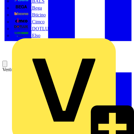
BALS
Bega
Bticino
Cimco
DOTLUX GmbH
Elso
Veröffentlicht: 18. Februar 2022
Kategorie: Video