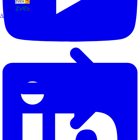
ZVEH
ZVEI
Alle Partner